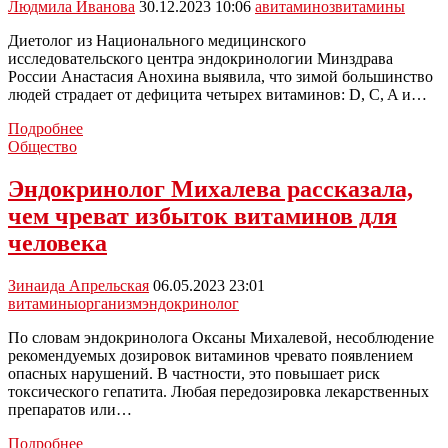
Людмила Иванова
30.12.2023 10:06
авитаминоз
витамины
Диетолог из Национального медицинского
исследовательского центра эндокринологии Минздрава
России Анастасия Анохина выявила, что зимой большинство
людей страдает от дефицита четырех витаминов: D, C, A и…
Диетолог
Подробнее
рассказала
Общество
о
витаминах,
Эндокринолог Михалева рассказала,
недостающих
чем чреват избыток витаминов для
организму
зимой
человека
Зинаида Апрельская
06.05.2023 23:01
витамины
организм
эндокринолог
По словам эндокринолога Оксаны Михалевой, несоблюдение
рекомендуемых дозировок витаминов чревато появлением
опасных нарушений. В частности, это повышает риск
токсического гепатита. Любая передозировка лекарственных
препаратов или…
Эндокринолог
Подробнее