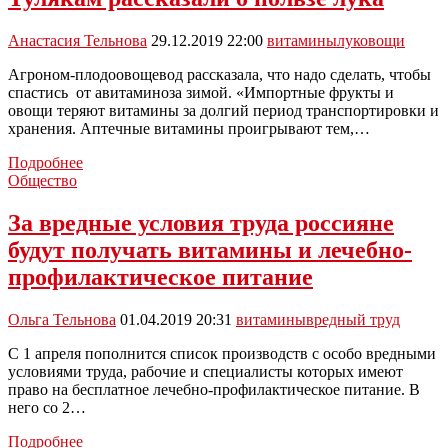
зимой
витаминах
Анастасия Тельнова
29.12.2019 22:00
витамины
лук
овощи
Агроном-плодоовощевод рассказала, что надо сделать, чтобы
спастись от авитаминоза зимой. «Импортные фрукты и
овощи теряют витамины за долгий период транспортировки и
хранения. Аптечные витамины проигрывают тем,…
Тулякам
Подробнее
рассказали
Общество
о
пользе
За вредные условия труда россияне
лука
будут получать витамины и лечебно-
профилактическое питание
Ольга Тельнова
01.04.2019 20:31
витамины
вредный труд
С 1 апреля пополнится список производств с особо вредными
условиями труда, рабочие и специалисты которых имеют
право на бесплатное лечебно-профилактическое питание. В
него со 2…
За
Подробнее