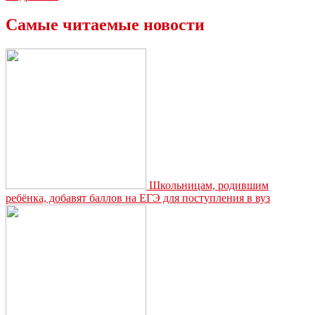
вредные
условия
Самые читаемые новости
труда
россияне
будут
получать
витамины
и
лечебно-
профилактическое
питание
Школьницам, родившим
ребёнка, добавят баллов на ЕГЭ для поступления в вуз