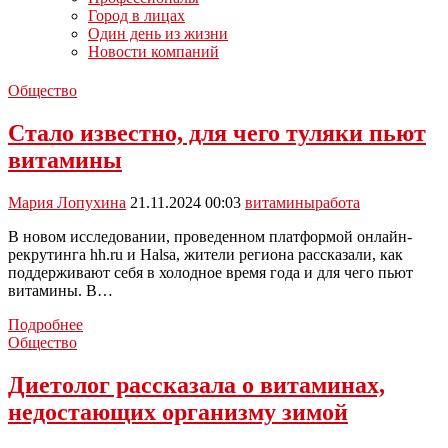
Город в лицах
Один день из жизни
Новости компаний
Общество
Стало известно, для чего туляки пьют
витамины
Мария Лопухина
21.11.2024 00:03
витамины
работа
В новом исследовании, проведенном платформой онлайн-
рекрутинга hh.ru и Halsa, жители региона рассказали, как
поддерживают себя в холодное время года и для чего пьют
витамины. В…
Стало
Подробнее
известно,
Общество
для
чего
Диетолог рассказала о витаминах,
туляки
недостающих организму зимой
пьют
витамины