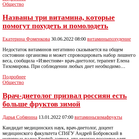
Михалева
Общество
рассказала,
чем
Названы три витамина, которые
чреват
помогут похудеть и помолодеть
избыток
витаминов
для
Екатерина Фоменкова
30.06.2022 08:00
витамины
похудение
человека
Недостаток витаминов негативно сказывается на общем
состоянии организма и может спровоцировать набор лишнего
веса, сообщила «Известиям» врач-диетолог, терапевт Елена
Тихомирова. При соблюдении любых диет необходимо…
Названы
Подробнее
три
Общество
витамина,
которые
Врач-диетолог призвал россиян есть
помогут
больше фруктов зимой
похудеть
и
помолодеть
Дарья Собянина
13.01.2022 07:00
витамины
зима
фрукты
Кандидат медицинских наук, врач-диетолог, доцент
медицинского факультета СПбГУ Андрей Бобровский в
интервью радио Sputnik заявил, что многие россияне едят