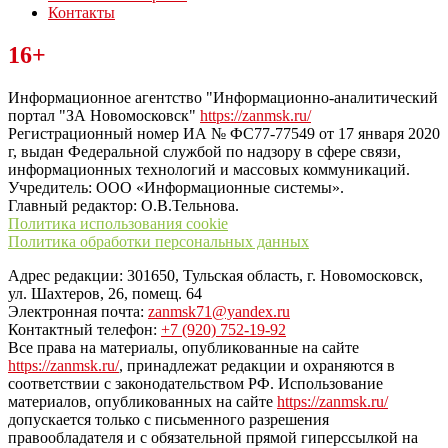
Контакты
Читайте последние новости дня в Тульской области на сайте
16+
“ЗаНовомосковск”
Информационное агентство "Информационно-аналитический
портал "ЗА Новомосковск"
https://zanmsk.ru/
Регистрационный номер ИА № ФС77-77549 от 17 января 2020
г, выдан Федеральной службой по надзору в сфере связи,
информационных технологий и массовых коммуникаций.
Учредитель: ООО «Информационные системы».
Главный редактор: О.В.Тельнова.
Политика использования cookie
Политика обработки персональных данных
Адрес редакции: 301650, Тульская область, г. Новомосковск,
ул. Шахтеров, 26, помещ. 64
Электронная почта:
zanmsk71@yandex.ru
Контактный телефон:
+7 (920) 752-19-92
Все права на материалы, опубликованные на сайте
https://zanmsk.ru/
, принадлежат редакции и охраняются в
соответствии с законодательством РФ. Использование
материалов, опубликованных на сайте
https://zanmsk.ru/
допускается только с письменного разрешения
правообладателя и с обязательной прямой гиперссылкой на