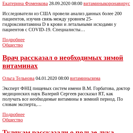
Екатерина Фоменкова
28.09.2020 08:00
витамины
коронавирус
Исследователи из США провели анализ данных более 200
пациентов, изучив связь между уровнем 25-
гидроксивитамина D в крови и летальными исходами у
пациентов с COVID-19. Специалисты…
Назван
Подробнее
витамин,
Общество
значительно
снижающий
Врач рассказал о необходимых зимой
риск
витаминах
смерти
от
коронавируса
Ольга Тельнова
04.01.2020 08:00
витамины
зима
Эксперт ФНЦ пищевых систем имени В.М. Горбатова, доктор
медицинских наук Валерий Сергеев рассказал RT, как
получать все необходимые витамины в зимний период. По
словам эксперта,…
Врач
Подробнее
рассказал
Общество
о
необходимых
Тулякам рассказали о пользе лука