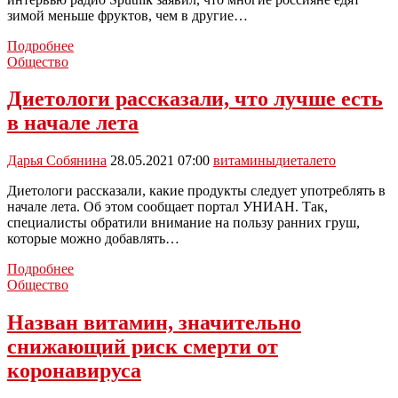
зимой меньше фруктов, чем в другие…
Врач-
Подробнее
диетолог
Общество
призвал
россиян
Диетологи рассказали, что лучше есть
есть
в начале лета
больше
фруктов
зимой
Дарья Собянина
28.05.2021 07:00
витамины
диета
лето
Диетологи рассказали, какие продукты следует употреблять в
начале лета. Об этом сообщает портал УНИАН. Так,
специалисты обратили внимание на пользу ранних груш,
которые можно добавлять…
Диетологи
Подробнее
рассказали,
Общество
что
лучше
Назван витамин, значительно
есть
снижающий риск смерти от
в
начале
коронавируса
лета