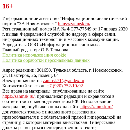
Читайте последние новости дня в Тульской области на сайте
16+
“ЗаНовомосковск”
Информационное агентство "Информационно-аналитический
портал "ЗА Новомосковск"
https://zanmsk.ru/
Регистрационный номер ИА № ФС77-77549 от 17 января 2020
г, выдан Федеральной службой по надзору в сфере связи,
информационных технологий и массовых коммуникаций.
Учредитель: ООО «Информационные системы».
Главный редактор: О.В.Тельнова.
Политика использования cookie
Политика обработки персональных данных
Адрес редакции: 301650, Тульская область, г. Новомосковск,
ул. Шахтеров, 26, помещ. 64
Электронная почта:
zanmsk71@yandex.ru
Контактный телефон:
+7 (920) 752-19-92
Все права на материалы, опубликованные на сайте
https://zanmsk.ru/
, принадлежат редакции и охраняются в
соответствии с законодательством РФ. Использование
материалов, опубликованных на сайте
https://zanmsk.ru/
допускается только с письменного разрешения
правообладателя и с обязательной прямой гиперссылкой на
страницу, с которой материал заимствован. Гиперссылка
должна размещаться непосредственно в тексте,