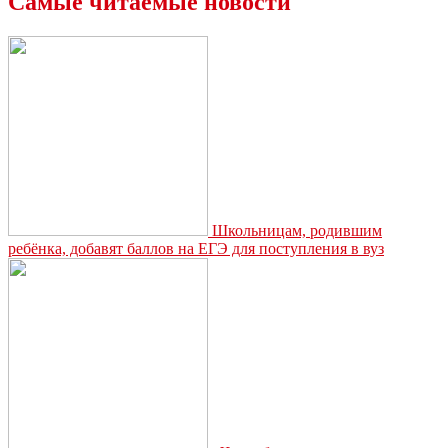
Самые читаемые новости
вегетарианцам
и
традиционалистам
в
весенний
период
Школьницам, родившим
ребёнка, добавят баллов на ЕГЭ для поступления в вуз