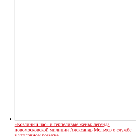
«Козлиный час» и терпеливые жёны: легенда
новомосковской милиции Александр Мельхер о службе
в уголовном розыске