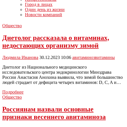
Город в лицах
Один день из жизни
Новости компаний
Общество
Диетолог рассказала о витаминах,
недостающих организму зимой
Людмила Иванова
30.12.2023 10:06
авитаминоз
витамины
Диетолог из Национального медицинского
исследовательского центра эндокринологии Минздрава
России Анастасия Анохина выявила, что зимой большинство
людей страдает от дефицита четырех витаминов: D, C, A и…
Диетолог
Подробнее
рассказала
Общество
о
витаминах,
Россиянам назвали основные
недостающих
признаки весеннего авитаминоза
организму
зимой