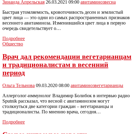
Зинаида Апрельская
26.03.2021 09:00
авитаминоз
весна
Быстрая утомляемость, кровоточивость десен и землистый
цвет лица — это одни из самых распространенных признаков
весеннего авитаминоза. Изменившийся цвет лица в первую
очередь свидетельствует о…
Россиянам
Подробнее
назвали
Общество
основные
признаки
Врач дал рекомендации вегетарианцам
весеннего
и традиционалистам в весенний
авитаминоза
период
Ольга Тельнова
09.03.2020 08:00
авитаминоз
вегетарианцы
Аллерголог-иммунолог Владимир Болибок в интервью радио
Sputnik рассказал, что весной с авитаминозом могут
столкнуться две категории граждан – вегетарианцы и
традиционалисты. По мнению врача, сегодня…
Врач
Подробнее
дал
рекомендации