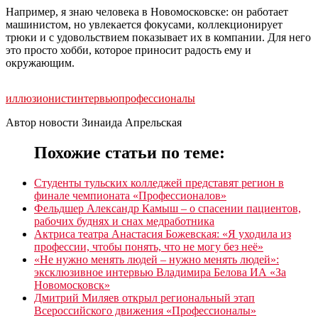
Например, я знаю человека в Новомосковске: он работает
машинистом, но увлекается фокусами, коллекционирует
трюки и с удовольствием показывает их в компании. Для него
это просто хобби, которое приносит радость ему и
окружающим.
иллюзионист
интервью
профессионалы
Автор новости Зинаида Апрельская
Похожие статьи по теме:
Студенты тульских колледжей представят регион в
финале чемпионата «Профессионалов»
Фельдшер Александр Камыш ­– о спасении пациентов,
рабочих буднях и снах медработника
Актриса театра Анастасия Божевская: «Я уходила из
профессии, чтобы понять, что не могу без неё»
«Не нужно менять людей – нужно менять людей»:
эксклюзивное интервью Владимира Белова ИА «За
Новомосковск»
Дмитрий Миляев открыл региональный этап
Всероссийского движения «Профессионалы»