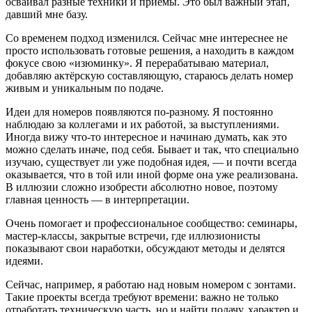
осваивал разные техники и приёмы. Это был важный этап,
давший мне базу.
Со временем подход изменился. Сейчас мне интереснее не
просто использовать готовые решения, а находить в каждом
фокусе свою «изюминку». Я перерабатываю материал,
добавляю актёрскую составляющую, стараюсь делать номер
живым и уникальным по подаче.
Идеи для номеров появляются по-разному. Я постоянно
наблюдаю за коллегами и их работой, за выступлениями.
Иногда вижу что-то интересное и начинаю думать, как это
можно сделать иначе, под себя. Бывает и так, что специально
изучаю, существует ли уже подобная идея, — и почти всегда
оказывается, что в той или иной форме она уже реализована.
В иллюзии сложно изобрести абсолютно новое, поэтому
главная ценность — в интерпретации.
Очень помогает и профессиональное сообщество: семинары,
мастер-классы, закрытые встречи, где иллюзионисты
показывают свои наработки, обсуждают методы и делятся
идеями.
Сейчас, например, я работаю над новым номером с зонтами.
Такие проекты всегда требуют времени: важно не только
отработать техническую часть, но и найти подачу, характер и