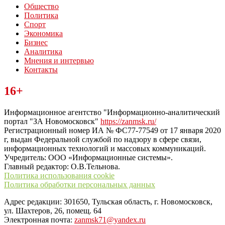
Общество
Политика
Спорт
Экономика
Бизнес
Аналитика
Мнения и интервью
Контакты
Читайте последние новости дня в Тульской области на сайте
16+
“ЗаНовомосковск”
Информационное агентство "Информационно-аналитический
портал "ЗА Новомосковск"
https://zanmsk.ru/
Регистрационный номер ИА № ФС77-77549 от 17 января 2020
г, выдан Федеральной службой по надзору в сфере связи,
информационных технологий и массовых коммуникаций.
Учредитель: ООО «Информационные системы».
Главный редактор: О.В.Тельнова.
Политика использования cookie
Политика обработки персональных данных
Адрес редакции: 301650, Тульская область, г. Новомосковск,
ул. Шахтеров, 26, помещ. 64
Электронная почта:
zanmsk71@yandex.ru