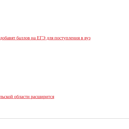
обавят баллов на ЕГЭ для поступления в вуз
льской области расширится