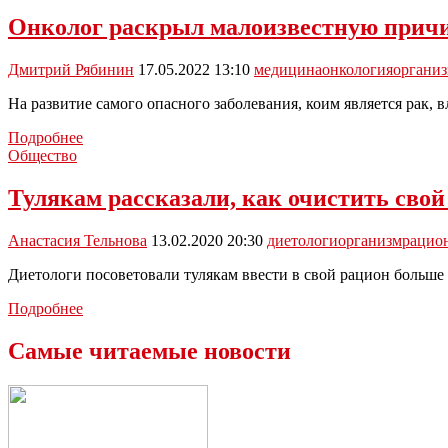
опасный
возраст
Онколог раскрыл малоизвестную причи
для
человека
Дмитрий Рябинин
17.05.2022 13:10
медицина
онкология
органи
На развитие самого опасного заболевания, коим является рак,
Онколог
Подробнее
раскрыл
Общество
малоизвестную
причину
Тулякам рассказали, как очистить свой
рака
Анастасия Тельнова
13.02.2020 20:30
диетологи
организм
рацио
Диетологи посоветовали тулякам ввести в свой рацион больше
Тулякам
Подробнее
рассказали,
как
Самые читаемые новости
очистить
свой
организм
от
токсинов