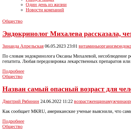
Один день из жизни
Новости компаний
Общество
Эндокринолог Михалева рассказала, че
Зинаида Апрельская
06.05.2023 23:01
витамины
организм
эндок
По словам эндокринолога Оксаны Михалевой, несоблюдение ре
гепатита. Любая передозировка лекарственных препаратов ил
Эндокринолог
Подробнее
Михалева
Общество
рассказала,
чем
Назван самый опасный возраст для чел
чреват
избыток
Дмитрий Рябинин
24.06.2022 11:22
возраст
женщина
мужчина
ор
витаминов
для
Как сообщает МКRU, американские ученые выяснили, что самы
человека
Назван
Подробнее
самый
Общество