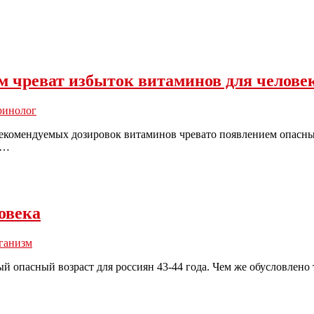
м чреват избыток витаминов для челове
ринолог
комендуемых дозировок витаминов чревато появлением опасных
и…
овека
ганизм
й опасный возраст для россиян 43-44 года. Чем же обусловлен