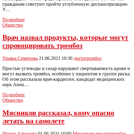
гражданам советуют пройти углубленную диспансеризацию
У…
У
Подробнее
трети
Общество
переболевших
COVID
Врач назвал продукты, которые могут
существует
спровоцировать тромбоз
риск
развития
тромбозов
Ульяна Семенова
21.06.2021 10:30
диета
тромбоз
Простые углеводы и сахар нарушают свертываемость крови и
могут вызвать тромбоз, особенно у пациентов в группе риска.
Об этом рассказала врач-кардиолог, кандидат медицинских
наук Анна…
Врач
Подробнее
назвал
Общество
продукты,
которые
Мясников рассказал, кому опасно
могут
летать на самолете
спровоцировать
тромбоз
Ирина Алмазова
01.06.2021 10:00
Мясников
самолет
тромбоз