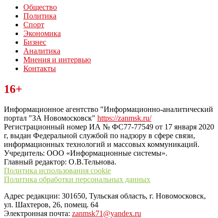
Общество
Политика
Спорт
Экономика
Бизнес
Аналитика
Мнения и интервью
Контакты
Читайте последние новости дня в Тульской области на сайте
16+
“ЗаНовомосковск”
Информационное агентство "Информационно-аналитический
портал "ЗА Новомосковск"
https://zanmsk.ru/
Регистрационный номер ИА № ФС77-77549 от 17 января 2020
г, выдан Федеральной службой по надзору в сфере связи,
информационных технологий и массовых коммуникаций.
Учредитель: ООО «Информационные системы».
Главный редактор: О.В.Тельнова.
Политика использования cookie
Политика обработки персональных данных
Адрес редакции: 301650, Тульская область, г. Новомосковск,
ул. Шахтеров, 26, помещ. 64
Электронная почта:
zanmsk71@yandex.ru