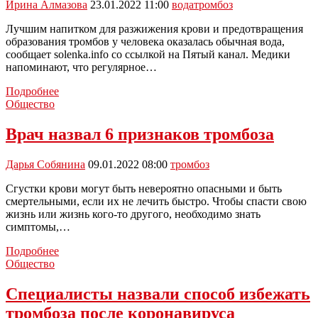
Ирина Алмазова
23.01.2022 11:00
вода
тромбоз
Лучшим напитком для разжижения крови и предотвращения
образования тромбов у человека оказалась обычная вода,
сообщает solenka.info со ссылкой на Пятый канал. Медики
напоминают, что регулярное…
Врачи
Подробнее
назвали
Общество
доступный
напиток
Врач назвал 6 признаков тромбоза
для
предотвращения
Дарья Собянина
09.01.2022 08:00
тромбоз
образования
тромбов
Сгустки крови могут быть невероятно опасными и быть
смертельными, если их не лечить быстро. Чтобы спасти свою
жизнь или жизнь кого-то другого, необходимо знать
симптомы,…
Врач
Подробнее
назвал
Общество
6
признаков
Специалисты назвали способ избежать
тромбоза
тромбоза после коронавируса