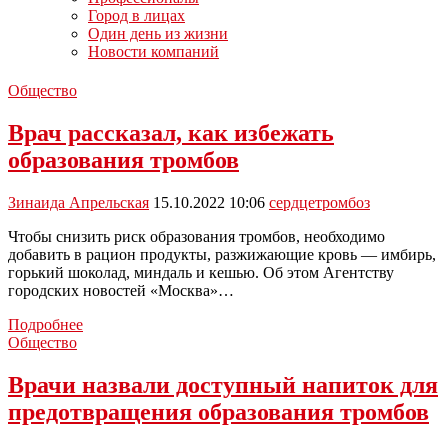
Город в лицах
Один день из жизни
Новости компаний
Общество
Врач рассказал, как избежать
образования тромбов
Зинаида Апрельская
15.10.2022 10:06
сердце
тромбоз
Чтобы снизить риск образования тромбов, необходимо
добавить в рацион продукты, разжижающие кровь — имбирь,
горький шоколад, миндаль и кешью. Об этом Агентству
городских новостей «Москва»…
Врач
Подробнее
рассказал,
Общество
как
избежать
Врачи назвали доступный напиток для
образования
предотвращения образования тромбов
тромбов