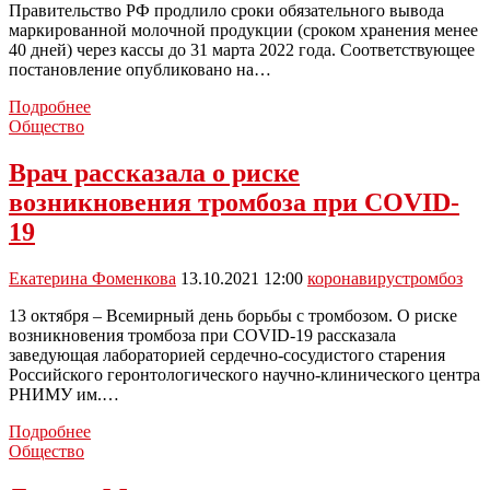
Правительство РФ продлило сроки обязательного вывода
маркированной молочной продукции (сроком хранения менее
40 дней) через кассы до 31 марта 2022 года. Соответствующее
постановление опубликовано на…
Кабмин
Подробнее
продлил
Общество
срок
вывода
Врач рассказала о риске
маркированной
возникновения тромбоза при COVID-
молочной
продукции
19
Екатерина Фоменкова
13.10.2021 12:00
коронавирус
тромбоз
13 октября – Всемирный день борьбы с тромбозом. О риске
возникновения тромбоза при COVID-19 рассказала
заведующая лабораторией сердечно-сосудистого старения
Российского геронтологического научно-клинического центра
РНИМУ им.…
Врач
Подробнее
рассказала
Общество
о
риске