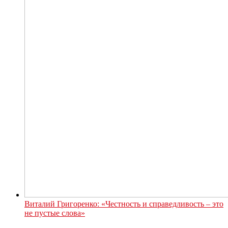
Виталий Григоренко: «Честность и справедливость – это
не пустые слова»