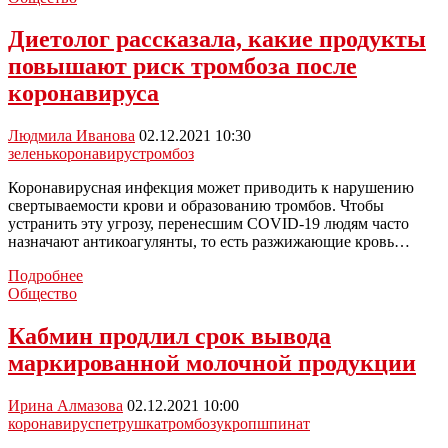
о
способах
Диетолог рассказала, какие продукты
разжижения
повышают риск тромбоза после
крови
без
коронавируса
лекарств
Людмила Иванова
02.12.2021 10:30
зелень
коронавирус
тромбоз
Коронавирусная инфекция может приводить к нарушению
свертываемости крови и образованию тромбов. Чтобы
устранить эту угрозу, перенесшим COVID-19 людям часто
назначают антикоагулянты, то есть разжижающие кровь…
Диетолог
Подробнее
рассказала,
Общество
какие
продукты
Кабмин продлил срок вывода
повышают
маркированной молочной продукции
риск
тромбоза
после
Ирина Алмазова
02.12.2021 10:00
коронавируса
коронавирус
петрушка
тромбоз
укроп
шпинат