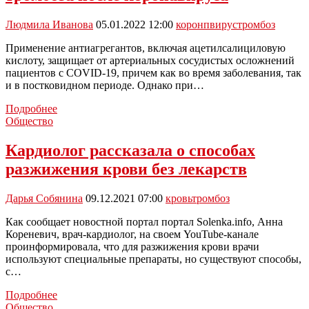
Людмила Иванова
05.01.2022 12:00
коронпвирус
тромбоз
Применение антиагрегантов, включая ацетилсалициловую
кислоту, защищает от артериальных сосудистых осложнений
пациентов с COVID-19, причем как во время заболевания, так
и в постковидном периоде. Однако при…
Специалисты
Подробнее
назвали
Общество
способ
избежать
Кардиолог рассказала о способах
тромбоза
разжижения крови без лекарств
после
коронавируса
Дарья Собянина
09.12.2021 07:00
кровь
тромбоз
Как сообщает новостной портал портал Solenka.info, Анна
Кореневич, врач-кардиолог, на своем YouTube-канале
проинформировала, что для разжижения крови врачи
используют специальные препараты, но существуют способы,
с…
Кардиолог
Подробнее
рассказала
Общество