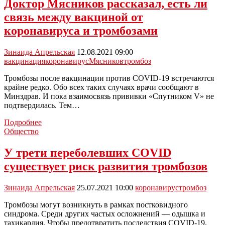
Доктор Мясников рассказал, есть ли
возникновения
связь между вакциной от
тромбоза
при
коронавируса и тромбозами
COVID-
19
Зинаида Апрельская
12.08.2021 09:00
вакцинация
коронавирус
Мясников
тромбоз
Тромбозы после вакцинации против COVID-19 встречаются
крайне редко. Обо всех таких случаях врачи сообщают в
Минздрав. И пока взаимосвязь прививки «Спутником V» не
подтвердилась. Тем…
Доктор
Подробнее
Мясников
Общество
рассказал,
есть
У трети переболевших COVID
ли
существует риск развития тромбозов
связь
между
вакциной
Зинаида Апрельская
25.07.2021 10:00
коронавирус
тромбоз
от
коронавируса
Тромбозы могут возникнуть в рамках постковидного
и
синдрома. Среди других частых осложнений — одышка и
тромбозами
тахикардия. Чтобы предотвратить последствия COVID-19,