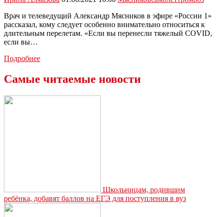
Врач и телеведущий Александр Мясников в эфире «России 1»
рассказал, кому следует особенно внимательно относиться к
длительным перелетам. «Если вы перенесли тяжелый COVID,
если вы…
Мясников
Подробнее
рассказал,
кому
Самые читаемые новости
опасно
летать
на
самолете
Школьницам, родившим
ребёнка, добавят баллов на ЕГЭ для поступления в вуз