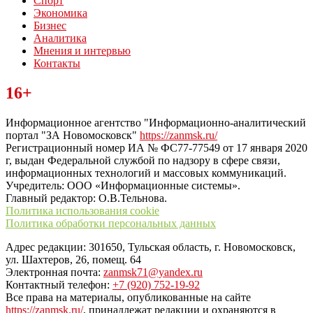
Спорт
Экономика
Бизнес
Аналитика
Мнения и интервью
Контакты
Читайте последние новости дня в Тульской области на сайте
16+
“ЗаНовомосковск”
Информационное агентство "Информационно-аналитический
портал "ЗА Новомосковск"
https://zanmsk.ru/
Регистрационный номер ИА № ФС77-77549 от 17 января 2020
г, выдан Федеральной службой по надзору в сфере связи,
информационных технологий и массовых коммуникаций.
Учредитель: ООО «Информационные системы».
Главный редактор: О.В.Тельнова.
Политика использования cookie
Политика обработки персональных данных
Адрес редакции: 301650, Тульская область, г. Новомосковск,
ул. Шахтеров, 26, помещ. 64
Электронная почта:
zanmsk71@yandex.ru
Контактный телефон:
+7 (920) 752-19-92
Все права на материалы, опубликованные на сайте
https://zanmsk.ru/
, принадлежат редакции и охраняются в