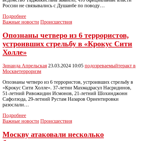
России не связывались с Душанбе по поводу…
В
Подробнее
Таджикистане
Важные новости
Происшествия
назвали
фейком
Опознаны четверо из 6 террористов,
информацию
устроивших стрельбу в «Крокус Сити
о
причастности
Холле»
граждан
страны
Зинаида Апрельская
23.03.2024 10:05
подозреваемый
теракт в
к
Москве
терроризм
теракту
Опознаны четверо из 6 террористов, устроивших стрельбу в
«Крокус Сити Холле». 37-летни Махмадрасул Насридинов,
51-летний Ривожидин Исмонов, 21-летний Шохинджонн
Сафолзода, 29-летний Рустам Назаров Ориентировки
разослали…
Опознаны
Подробнее
четверо
Важные новости
Происшествия
из
6
Москву атаковали несколько
террористов,