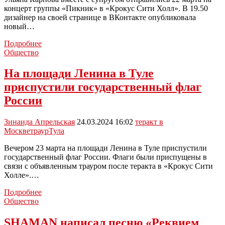
Холле»
концерт группы «Пикник» в «Крокус Сити Холл». В 19.50
дизайнер на своей странице в ВКонтакте опубликовала
новый…
Во
Подробнее
время
Общество
теракта
в
На площади Ленина в Туле
«Крокус
приспустили государственный флаг
Сити
Холле»
России
погибла
модельер
Зинаида Апрельская
24.03.2024 16:02
теракт в
из
Москве
траур
Тула
Тулы
Вечером 23 марта на площади Ленина в Туле приспустили
государственный флаг России. Флаги были приспущены в
связи с объявленным трауром после теракта в «Крокус Сити
Холле».…
На
Подробнее
площади
Общество
Ленина
в
SHAMAN написал песню «Реквием