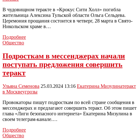
идет
на
В чудовищном теракте в «Крокус Сити Холл» погибла
поправку
жительница Алексина Тульской области Ольга Сельдева.
Церемония прощания состоится в четверг, 28 марта в Свято-
Никольском храме в…
В
Подробнее
Алексине
Общество
простятся
с
Подросткам в мессенджерах начали
местной
поступать предложения совершить
жительницей,
погибшей
теракт
в
теракте
Ульяна Семенова
25.03.2024 13:16
Екатерина Мизулина
теракт
в
в Москве
угрозы
«Крокус
Сити
Провокаторы пишут подросткам по всей стране сообщения в
Холл»
мессенджерах и предлагают совершить теракт. Об этом пишет
глава «Лиги безопасного интернета» Екатерина Мизулина в
своем телеграм-канале.…
Подросткам
Подробнее
в
Общество