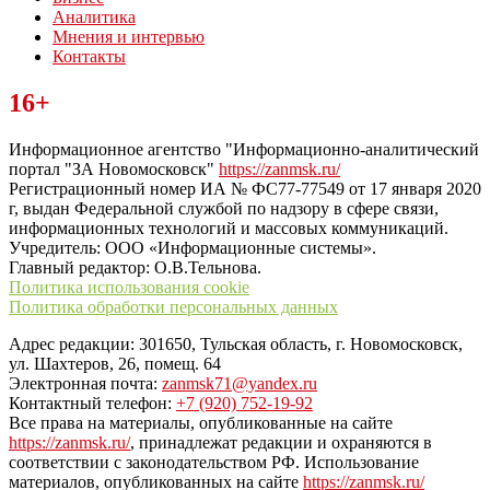
Аналитика
Мнения и интервью
Контакты
Читайте последние новости дня в Тульской области на сайте
16+
“ЗаНовомосковск”
Информационное агентство "Информационно-аналитический
портал "ЗА Новомосковск"
https://zanmsk.ru/
Регистрационный номер ИА № ФС77-77549 от 17 января 2020
г, выдан Федеральной службой по надзору в сфере связи,
информационных технологий и массовых коммуникаций.
Учредитель: ООО «Информационные системы».
Главный редактор: О.В.Тельнова.
Политика использования cookie
Политика обработки персональных данных
Адрес редакции: 301650, Тульская область, г. Новомосковск,
ул. Шахтеров, 26, помещ. 64
Электронная почта:
zanmsk71@yandex.ru
Контактный телефон:
+7 (920) 752-19-92
Все права на материалы, опубликованные на сайте
https://zanmsk.ru/
, принадлежат редакции и охраняются в
соответствии с законодательством РФ. Использование
материалов, опубликованных на сайте
https://zanmsk.ru/