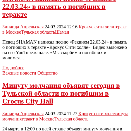
Туле
22.03.24» в память о погибших в
приспустили
государственный
теракте
флаг
России
Зинаида Апрельская
24.03.2024 12:16
Крокус сити холл
теракт
в Москве
Тульская область
Шаман
Певец SHAMAN написал песню «Реквием 22.03.24» в память
о погибших в теракте «Крокус Сити холле». Видео выложено
на его YouTube-канале. «Мы скорбим о погибших и
молимся…
SHAMAN
Подробнее
написал
Важные новости
Общество
песню
«Реквием
Минуту молчания объявят сегодня в
22.03.24»
Тульской области по погибшим в
в
память
Crocus City Hall
о
погибших
Зинаида Апрельская
24.03.2024 11:27
Крокус сити холл
минута
в
молчания
теракт в Москве
Тульская область
теракте
24 марта в 12:00 по всей стране объявят минуту молчания в