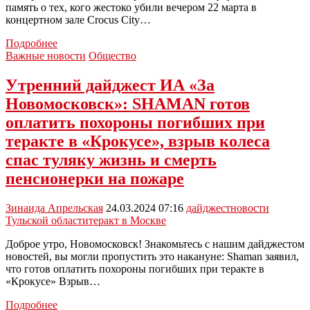
память о тех, кого жестоко убили вечером 22 марта в
концертном зале Crocus City…
Минуту
Подробнее
молчания
Важные новости
Общество
объявят
сегодня
Утренний дайджест ИА «За
в
Новомосковск»: SHAMAN готов
Тульской
области
оплатить похороны погибших при
по
теракте в «Крокусе», взрыв колеса
погибшим
в
спас туляку жизнь и смерть
Crocus
пенсионерки на пожаре
City
Hall
Зинаида Апрельская
24.03.2024 07:16
дайджест
новости
Тульской области
теракт в Москве
Доброе утро, Новомосковск! Знакомьтесь с нашим дайджестом
новостей, вы могли пропустить это накануне: Shaman заявил,
что готов оплатить похороны погибших при теракте в
«Крокусе» Взрыв…
Утренний
Подробнее