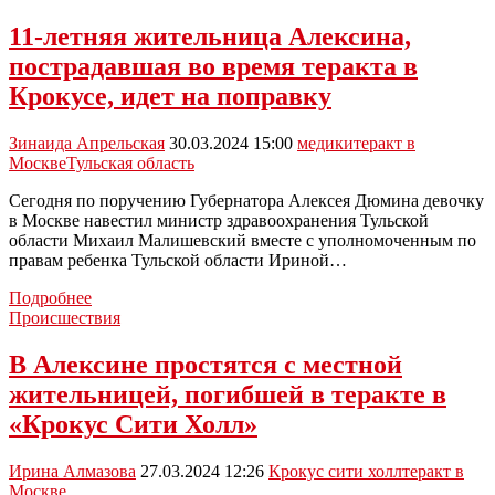
11-летняя жительница Алексина,
пострадавшая во время теракта в
Крокусе, идет на поправку
Зинаида Апрельская
30.03.2024 15:00
медики
теракт в
Москве
Тульская область
Сегодня по поручению Губернатора Алексея Дюмина девочку
в Москве навестил министр здравоохранения Тульской
области Михаил Малишевский вместе с уполномоченным по
правам ребенка Тульской области Ириной…
11-
Подробнее
летняя
Происшествия
жительница
Алексина,
В Алексине простятся с местной
пострадавшая
жительницей, погибшей в теракте в
во
время
«Крокус Сити Холл»
теракта
в
Ирина Алмазова
27.03.2024 12:26
Крокус сити холл
теракт в
Крокусе,
Москве