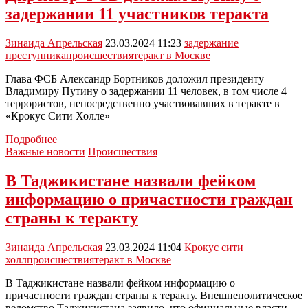
оплатить
задержании 11 участников теракта
похороны
погибших
при
Зинаида Апрельская
23.03.2024 11:23
задержание
теракте
преступника
происшествия
теракт в Москве
в
«Крокусе»
Глава ФСБ Александр Бортников доложил президенту
Владимиру Путину о задержании 11 человек, в том числе 4
террористов, непосредственно участвовавших в теракте в
«Крокус Сити Холле»
Директор
Подробнее
ФСБ
Важные новости
Происшествия
доложил
Путину
В Таджикистане назвали фейком
о
информацию о причастности граждан
задержании
11
страны к теракту
участников
теракта
Зинаида Апрельская
23.03.2024 11:04
Крокус сити
холл
происшествия
теракт в Москве
В Таджикистане назвали фейком информацию о
причастности граждан страны к теракту. Внешнеполитическое
ведомство Таджикистана заявило, что официальные власти