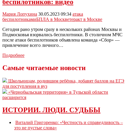
беспилотников: видео
устроивших
стрельбу
в
Мария Лопухина
30.05.2023 09:34
атака
«Крокус
беспилотниками
БПЛА в Москве
теракт в Москве
Сити
Холле»
Сегодня рано утром сразу в нескольких районах Москвы и
Подмосковья взорвались беспилотники. В столичном МЧС
после атаки беспилотников объявлена команда «Сбор» —
привлечение всего личного…
Москву
Подробнее
атаковали
несколько
Самые читаемые новости
беспилотников:
видео
Школьницам, родившим ребёнка, добавят баллов на ЕГЭ
для поступления в вуз
«Чернобыльская территория» в Тульской области
расширится
ИСТОРИИ. ЛЮДИ. СУДЬБЫ
Виталий Григоренко: «Честность и справедливость –
это не пустые слова»