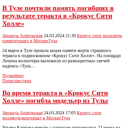
мессенджерах
начали
В Туле почтили память погибших в
поступать
результате теракта в «Крокус Сити
предложения
совершить
Холле»
теракт
Зинаида Апрельская
24.03.2024 21:30
Крокус сити холл
свеча
памяти
теракт в Москве
Тула
24 марта в Туле прошла акция памяти жертв страшного
теракта в подмосковном «Крокус Сити Холле». На площади
Ленина волонтеры выложили из разноцветных свечей
надпись «Тула…
В
Подробнее
Туле
Происшествия
почтили
память
Во время теракта в «Крокус Сити
погибших
Холле» погибла модельер из Тулы
в
результате
теракта
Зинаида Апрельская
24.03.2024 17:05
Крокус сити
в
холл
модельер
теракт в Москве
Тула
«Крокус
Сити
Ульяна Карпова вместе с супругом отправились 22 марта на