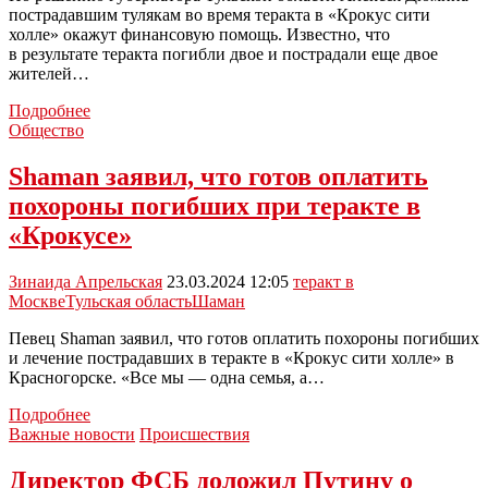
холл»
пострадавшим тулякам во время теракта в «Крокус сити
холле» окажут финансовую помощь. Известно, что
в результате теракта погибли двое и пострадали еще двое
жителей…
Пострадавшим
Подробнее
тулякам
Общество
в
результате
Shaman заявил, что готов оплатить
теракта
похороны погибших при теракте в
окажут
финансовую
«Крокусе»
помощь
Зинаида Апрельская
23.03.2024 12:05
теракт в
Москве
Тульская область
Шаман
Певец Shaman заявил, что готов оплатить похороны погибших
и лечение пострадавших в теракте в «Крокус сити холле» в
Красногорске. «Все мы — одна семья, а…
Shaman
Подробнее
заявил,
Важные новости
Происшествия
что
готов
Директор ФСБ доложил Путину о