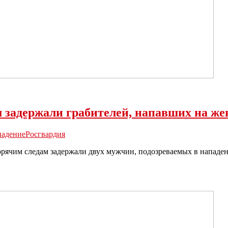
м задержали грабителей, напавших на ж
падение
Росгвардия
орячим следам задержали двух мужчин, подозреваемых в напад