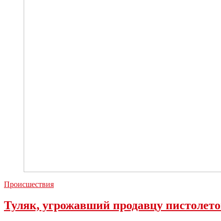
600
тысяч
рублей
Происшествия
Туляк, угрожавший продавцу пистолето