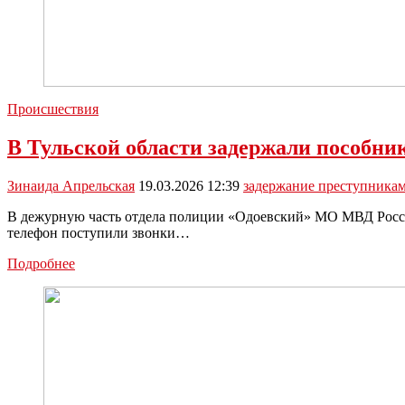
Происшествия
В Тульской области задержали пособни
Зинаида Апрельская
19.03.2026 12:39
задержание преступника
В дежурную часть отдела полиции «Одоевский» МО МВД России
телефон поступили звонки…
В
Подробнее
Тульской
области
задержали
пособника
мошенников,
укравшего
у
пенсионерки