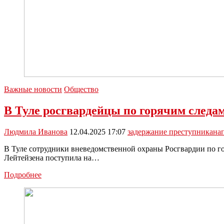
Важные новости
Общество
В Туле росгвардейцы по горячим следа
Людмила Иванова
12.04.2025 17:07
задержание преступника
на
В Туле сотрудники вневедомственной охраны Росгвардии по г
Лейтейзена поступила на…
В
Подробнее
Туле
росгвардейцы
по
горячим
следам