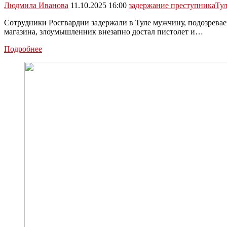
Людмила Иванова
11.10.2025 16:00
задержание преступника
Ту
Сотрудники Росгвардии задержали в Туле мужчину, подозревае
магазина, злоумышленник внезапно достал пистолет и…
Туляк,
Подробнее
угрожавший
продавцу
пистолетом,
задержан
Росгвардией