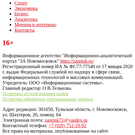
Спорт
Экономика
Бизнес
Аналитика
Мнения и интервью
Контакты
Читайте последние новости дня в Тульской области на сайте
16+
“ЗаНовомосковск”
Информационное агентство "Информационно-аналитический
портал "ЗА Новомосковск"
https://zanmsk.ru/
Регистрационный номер ИА № ФС77-77549 от 17 января 2020
г, выдан Федеральной службой по надзору в сфере связи,
информационных технологий и массовых коммуникаций.
Учредитель: ООО «Информационные системы».
Главный редактор: О.В.Тельнова.
Политика использования cookie
Политика обработки персональных данных
Адрес редакции: 301650, Тульская область, г. Новомосковск,
ул. Шахтеров, 26, помещ. 64
Электронная почта:
zanmsk71@yandex.ru
Контактный телефон:
+7 (920) 752-19-92
Все права на материалы, опубликованные на сайте