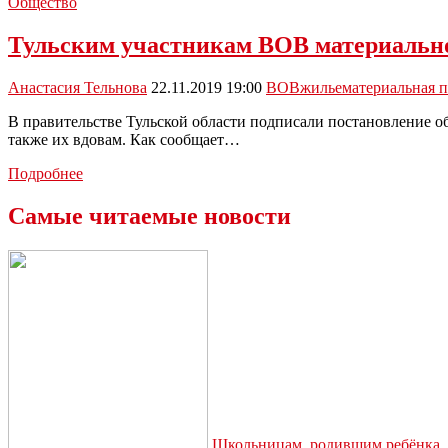
ТОС
Общество
и
сельские
Тульским участникам ВОВ материально
старосты
получили
Анастасия Тельнова
22.11.2019 19:00
ВОВ
жилье
материальная 
материальную
поддержку
В правительстве Тульской области подписали постановление 
также их вдовам. Как сообщает…
Тульским
Подробнее
участникам
ВОВ
Самые читаемые новости
материально
помогут
с
ремонтом
жилья
Школьницам, родившим ребёнка, д