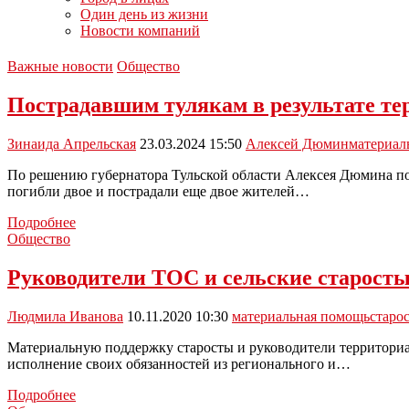
Один день из жизни
Новости компаний
Важные новости
Общество
Пострадавшим тулякам в результате т
Зинаида Апрельская
23.03.2024 15:50
Алексей Дюмин
материал
По решению губернатора Тульской области Алексея Дюмина пос
погибли двое и пострадали еще двое жителей…
Пострадавшим
Подробнее
тулякам
Общество
в
результате
Руководители ТОС и сельские старост
теракта
окажут
Людмила Иванова
10.11.2020 10:30
материальная помощь
старо
финансовую
помощь
Материальную поддержку старосты и руководители территориал
исполнение своих обязанностей из регионального и…
Руководители
Подробнее