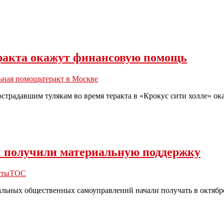
еракта окажут финансовую помощь
ьная помощь
теракт в Москве
традавшим тулякам во время теракта в «Крокус сити холле» ока
ы получили материальную поддержку
сты
ТОС
ьных общественных самоуправлений начали получать в октябре 