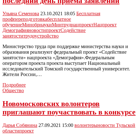
последний день приёма заявлений
3
года:
Ульяна Семенова
23.10.2021 18:05
Бесплатная
видео
профпереподготовка
бесплатное
обучение
Минобрнауки
Минтруд
нацпроект
Нацпроект
Демография
новости
проект
Содействие
занятости
трудоустройство
Министерство труда при поддержке министерства науки и
образования реализуют федеральный проект «Содействие
занятости» нацпроекта «Демография».Федеральным
оператором проекта проекта выступает Национальный
исследовательский Томский государственный университет.
Жители России,…
Россиянам
Подробнее
предлагают
Общество
бесплатное
обучение
Новомосковских волонтеров
и
приглашают поучаствовать в конкурсе
помощь
в
трудоустройстве:
Дарья Собянина
27.09.2021 15:00
волонтеры
новости Тульской
последний
области
проект
день