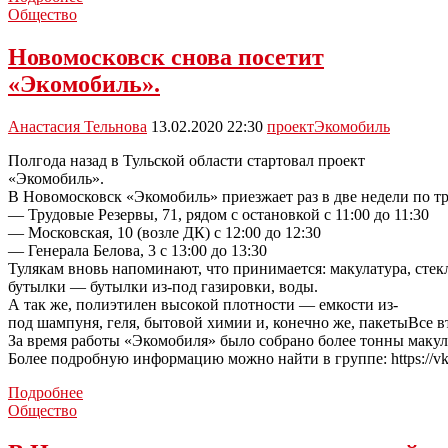
Туле
Общество
выявят
одаренную
Новомосковск снова посетит
молодежь
«Экомобиль».
Анастасия Тельнова
13.02.2020 22:30
проект
Экомобиль
Полгода назад в Тульской области стартовал проект
«Экомобиль».
В Новомосковск «Экомобиль» приезжает раз в две недели по тр
— Трудовые Резервы, 71, рядом с остановкой с 11:00 до 11:30
— Московская, 10 (возле ДК) с 12:00 до 12:30
— Генерала Белова, 3 с 13:00 до 13:30
Тулякам вновь напоминают, что принимается: макулатура, стек
бутылки — бутылки из-под газировки, воды.
А так же, полиэтилен высокой плотности — емкости из-
под шампуня, геля, бытовой химии и, конечно же, пакетыВсе в
За время работы «Экомобиля» было собрано более тонны макулат
Более подробную информацию можно найти в группе: https://vk
Новомосковск
Подробнее
снова
Общество
посетит
«Экомобиль».