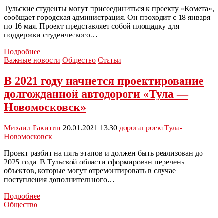
Тульские студенты могут присоединиться к проекту «Комета»,
сообщает городская администрация. Он проходит с 18 января
по 16 мая. Проект представляет собой площадку для
поддержки студенческого…
Новомосковских
Подробнее
студентов
Важные новости
Общество
Статьи
приглашают
поучаствовать
В 2021 году начнется проектирование
в
долгожданной автодороги «Тула —
проекте
«Комета»
Новомосковск»
Михаил Ракитин
20.01.2021 13:30
дорога
проект
Тула-
Новомосковск
Проект разбит на пять этапов и должен быть реализован до
2025 года. В Тульской области сформирован перечень
объектов, которые могут отремонтировать в случае
поступления дополнительного…
В
Подробнее
2021
Общество
году