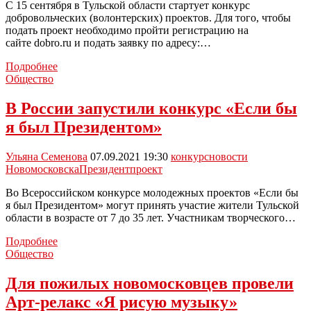
приёма
С 15 сентября в Тульской области стартует конкурс
заявлений
добровольческих (волонтерских) проектов. Для того, чтобы
подать проект необходимо пройти регистрацию на
сайте dobro.ru и подать заявку по адресу:…
Новомосковских
Подробнее
волонтеров
Общество
приглашают
поучаствовать
В России запустили конкурс «Если бы
в
я был Президентом»
конкурсе
Ульяна Семенова
07.09.2021 19:30
конкурс
новости
Новомосковска
Президент
проект
Во Всероссийском конкурсе молодежных проектов «Если бы
я был Президентом» могут принять участие жители Тульской
области в возрасте от 7 до 35 лет. Участникам творческого…
В
Подробнее
России
Общество
запустили
конкурс
Для пожилых новомосковцев провели
«Если
Арт-релакс «Я рисую музыку»
бы