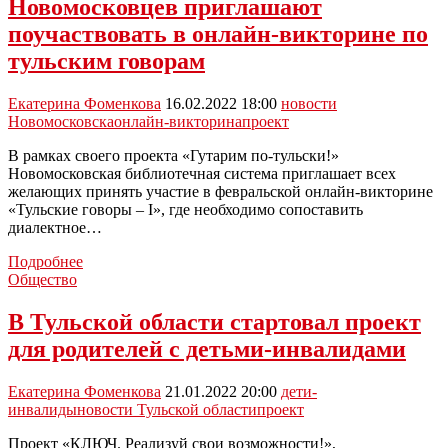
Новомосковцев приглашают
свою
поучаствовать в онлайн-викторине по
профессию
тульским говорам
Екатерина Фоменкова
16.02.2022 18:00
новости
Новомосковска
онлайн-викторина
проект
В рамках своего проекта «Гутарим по-тульски!»
Новомосковская библиотечная система приглашает всех
желающих принять участие в февральской онлайн-викторине
«Тульские говоры – I», где необходимо сопоставить
диалектное…
Новомосковцев
Подробнее
приглашают
Общество
поучаствовать
в
В Тульской области стартовал проект
онлайн-
для родителей с детьми-инвалидами
викторине
по
тульским
Екатерина Фоменкова
21.01.2022 20:00
дети-
говорам
инвалиды
новости Тульской области
проект
Проект «КЛЮЧ. Реализуй свои возможности!»,