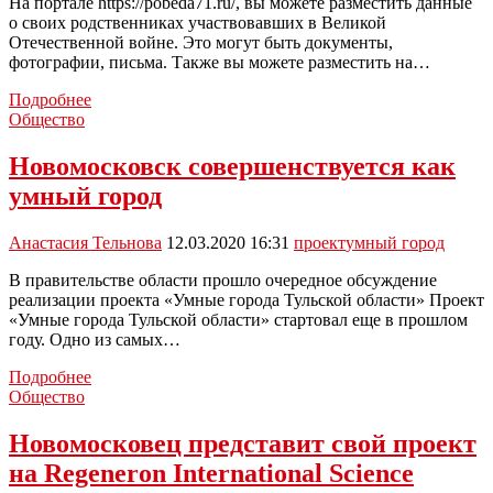
На портале https://pobeda71.ru/, вы можете разместить данные
о своих родственниках участвовавших в Великой
Отечественной войне. Это могут быть документы,
фотографии, письма. Также вы можете разместить на…
Новомосковцы
Подробнее
могут
Общество
поучаствовать
в
Новомосковск совершенствуется как
проекте
умный город
«Живи
и
помни»
Анастасия Тельнова
12.03.2020 16:31
проект
умный город
В правительстве области прошло очередное обсуждение
реализации проекта «Умные города Тульской области» Проект
«Умные города Тульской области» стартовал еще в прошлом
году. Одно из самых…
Новомосковск
Подробнее
совершенствуется
Общество
как
умный
Новомосковец представит свой проект
город
на Regeneron International Science