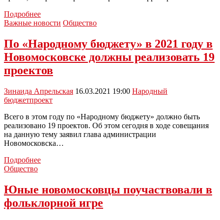
Туляков
Подробнее
приглашают
Важные новости
Общество
на
проект
По «Народному бюджету» в 2021 году в
«Лаборатория
Новомосковске должны реализовать 19
города
2026»
проектов
Зинаида Апрельская
16.03.2021 19:00
Народный
бюджет
проект
Всего в этом году по «Народному бюджету» должно быть
реализовано 19 проектов. Об этом сегодня в ходе совещания
на данную тему заявил глава администрации
Новомосковска…
По
Подробнее
«Народному
Общество
бюджету»
в
Юные новомосковцы поучаствовали в
2021
фольклорной игре
году
в