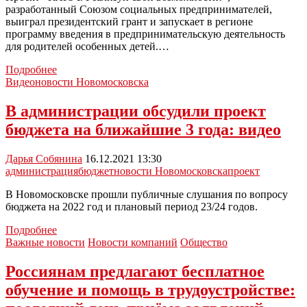
разработанный Союзом социальных предпринимателей,
выиграл президентский грант и запускает в регионе
программу введения в предпринимательскую деятельность
для родителей особенных детей.…
В
Подробнее
Тульской
Видеоновости Новомосковска
области
стартовал
В администрации обсудили проект
проект
бюджета на ближайшие 3 года: видео
для
родителей
с
Дарья Собянина
16.12.2021 13:30
детьми-
администрация
бюджет
новости Новомосковска
проект
инвалидами
В Новомосковске прошли публичные слушания по вопросу
бюджета на 2022 год и плановый период 23/24 годов.
В
Подробнее
администрации
Важные новости
Новости компаний
Общество
обсудили
проект
Россиянам предлагают бесплатное
бюджета
обучение и помощь в трудоустройстве:
на
ближайшие