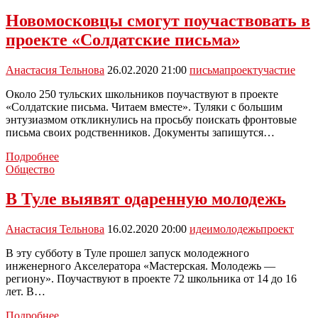
есть
возможность
Новомосковцы смогут поучаствовать в
провериться
проекте «Солдатские письма»
на
онкологию
Анастасия Тельнова
26.02.2020 21:00
письма
проект
участие
Около 250 тульских школьников поучаствуют в проекте
«Солдатские письма. Читаем вместе». Туляки с большим
энтузиазмом откликнулись на просьбу поискать фронтовые
письма своих родственников. Документы запишутся…
Новомосковцы
Подробнее
смогут
Общество
поучаствовать
в
В Туле выявят одаренную молодежь
проекте
«Солдатские
Анастасия Тельнова
16.02.2020 20:00
идеи
молодежь
проект
письма»
В эту субботу в Туле прошел запуск молодежного
инженерного Акселератора «Мастерская. Молодежь —
региону». Поучаствуют в проекте 72 школьника от 14 до 16
лет. В…
В
Подробнее