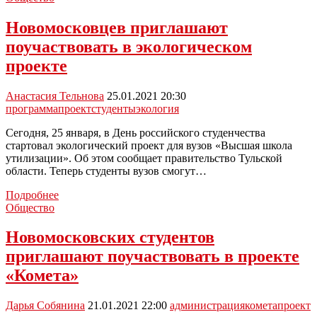
участвуют
в
Новомосковцев приглашают
проекте
поучаствовать в экологическом
«Я
люблю
проекте
деревню»
Анастасия Тельнова
25.01.2021 20:30
программа
проект
студенты
экология
Сегодня, 25 января, в День российского студенчества
стартовал экологический проект для вузов «Высшая школа
утилизации». Об этом сообщает правительство Тульской
области. Теперь студенты вузов смогут…
Новомосковцев
Подробнее
приглашают
Общество
поучаствовать
в
Новомосковских студентов
экологическом
приглашают поучаствовать в проекте
проекте
«Комета»
Дарья Собянина
21.01.2021 22:00
администрация
комета
проект