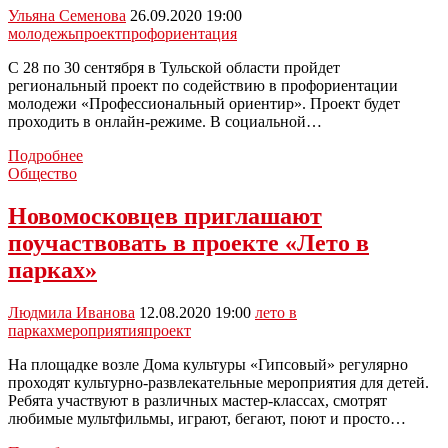
участвует
Ульяна Семенова
26.09.2020 19:00
в
молодежь
проект
профориентация
решении
вопросов
С 28 по 30 сентября в Тульской области пройдет
городского
региональный проект по содействию в профориентации
устройства
молодежи «Профессиональный ориентир». Проект будет
проходить в онлайн-режиме. В социальной…
Новомосковской
Подробнее
молодежи
Общество
помогут
в
Новомосковцев приглашают
профориентации
поучаствовать в проекте «Лето в
парках»
Людмила Иванова
12.08.2020 19:00
лето в
парках
мероприятия
проект
На площадке возле Дома культуры «Гипсовый» регулярно
проходят культурно-развлекательные мероприятия для детей.
Ребята участвуют в различных мастер-классах, смотрят
любимые мультфильмы, играют, бегают, поют и просто…