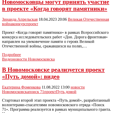
Новомосковцы могут принять участие
региональные
в проекте «Когда говорят памятники»
проекты
в
прошлом
Зинаида Апрельская
18.04.2023 20:06
Великая Отечественная
году
война
конкурс
проект
было
выделено
Проект «Когда говорят памятники» в рамках Всероссийского
почти
конкурса исследовательских работ «Дон. Дорога фронтовая»
25
направлен на увековечение памяти о героях Великой
млрд
Отечественной войны, сражавшихся на полях,…
рублей
Новомосковцы
Подробнее
могут
Видеоновости Новомосковска
принять
участие
В Новомосковске реализуется проект
в
«Путь домой»: видео
проекте
«Когда
говорят
Екатерина Фоменкова
11.08.2022 13:00
новости
памятники»
Новомосковска
поиск 71
проект
Путь домой
Стартовал второй этап проекта «Путь домой», разработанный
волонтерами-спасателями новомосковского отряда «Поиск
71». Программа реализуется в рамках муниципального гранта.