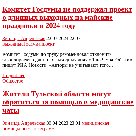
расширению
улицы
Комитет Госдумы не поддержал проект
Куйбышева
о длинных выходных на майские
в
Новомосковске
праздники в 2024 году
начнутся
в
Зинаида Апрельская
22.07.2023 22:07
2025
выходные
Госдума
проект
году
Комитет Госдумы по труду рекомендовал отклонить
законопроект о длинных выходных днях с 1 по 9 мая. Об этом
пишут РИА Новости. «Авторы не учитывают того,…
Комитет
Подробнее
Госдумы
Общество
не
поддержал
Жители Тульской области могут
проект
обратиться за помощью в медицинские
о
длинных
чаты
выходных
на
Зинаида Апрельская
30.04.2023 23:01
медицинская
майские
помощь
проект
телеграмм
праздники
в