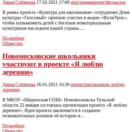
Новомосковске
Дарья Собянина
17.02.2021 17:00
программа
проект
фольклор
должны
реализовать
В рамка проекта «Культура для школьников» сотрудники Дома
19
культуры «Гипсовый» приняли участие в акции «ФолкУрок»,
проектов
чтобы познакомить детей с богатым нематериальным
культурным наследием нашей страны.…
Юные
Подробнее
новомосковцы
Общество
поучаствовали
в
Новомосковские школьники
фольклорной
участвуют в проекте «Я люблю
игре
деревню»
Дарья Собянина
26.01.2021 16:30
проект
школьники
я люблю
деревню
В МКОУ «Ширинская СОШ» Новомосковска Тульской
области 22 января состоялась презентация проекта «Я люблю
деревню». Идея проекта заключается в создании
познавательных роликов об истории и…
Новомосковские
Подробнее
школьники
Общество