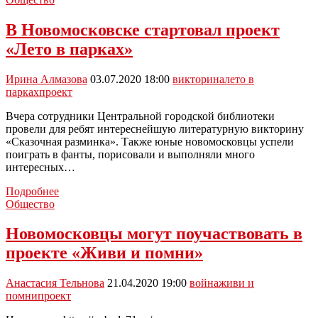
приглашают
поучаствовать
В Новомосковске стартовал проект
в
«Лето в парках»
проекте
«Билет
в
Ирина Алмазова
03.07.2020 18:00
викторина
лето в
будущее»
парках
проект
Вчера сотрудники Центральной городской библиотеки
провели для ребят интереснейшую литературную викторину
«Сказочная разминка». Также юные новомосковцы успели
поиграть в фанты, порисовали и выполняли много
интересных…
В
Подробнее
Новомосковске
Общество
стартовал
проект
Новомосковцы могут поучаствовать в
«Лето
проекте «Живи и помни»
в
парках»
Анастасия Тельнова
21.04.2020 19:00
война
живи и
помни
проект