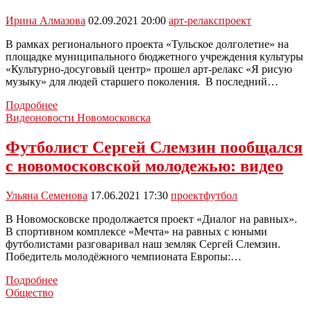
я
был
Ирина Алмазова
02.09.2021 20:00
арт-релакс
проект
Президентом»
В рамках регионального проекта «Тульское долголетие» на
площадке муниципального бюджетного учреждения культуры
«Культурно-досуговый центр» прошел арт-релакс «Я рисую
музыку» для людей старшего поколения. В последний…
Для
Подробнее
пожилых
Видеоновости Новомосковска
новомосковцев
провели
Футболист Сергей Слемзин пообщался
Арт-
с новомосковской молодежью: видео
релакс
«Я
рисую
Ульяна Семенова
17.06.2021 17:30
проект
футбол
музыку»
В Новомосковске продолжается проект «Диалог на равных».
В спортивном комплексе «Мечта» на равных с юными
футболистами разговаривал наш земляк Сергей Слемзин.
Победитель молодёжного чемпионата Европы:…
Футболист
Подробнее
Сергей
Общество
Слемзин