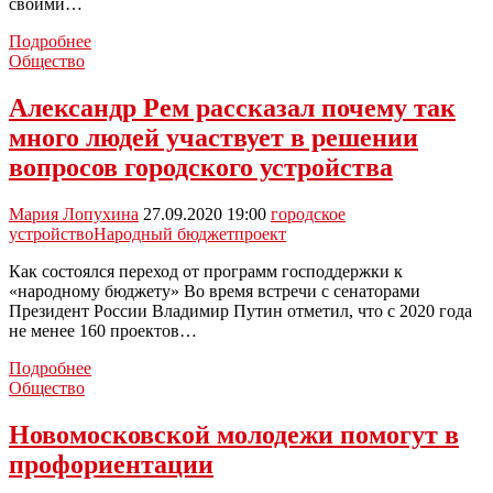
своими…
Новомосковских
Подробнее
отцов
Общество
приглашают
поучаствовать
Александр Рем рассказал почему так
в
много людей участвует в решении
интересном
проекте
вопросов городского устройства
Мария Лопухина
27.09.2020 19:00
городское
устройство
Народный бюджет
проект
Как состоялся переход от программ господдержки к
«народному бюджету» Во время встречи с сенаторами
Президент России Владимир Путин отметил, что с 2020 года
не менее 160 проектов…
Александр
Подробнее
Рем
Общество
рассказал
почему
Новомосковской молодежи помогут в
так
профориентации
много
людей