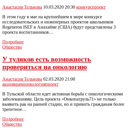
Анастасия Тельнова
10.03.2020 20:30
конкурс
проект
В этом году в мае на крупнейшем в мире конкурсе
исследовательских и инженерных проектов школьников
Regeneron ISEF в Анахайме (США) будут представлены 3
проекта воспитанников…
Новомосковец
Подробнее
представит
Общество
свой
проект
У туляков есть возможность
на
провериться на онкологию
Regeneron
International
Science
Анастасия Тельнова
02.03.2020 21:00
акция
врачи
онкология
проект
В Тульской области идет активная борьба с онкологическими
заболеваниями. Цель проекта «Онкопатруль71» не только
выявить рак на ранней стадии, но и привить гражданам более
трепетное…
У
Подробнее
туляков
Общество