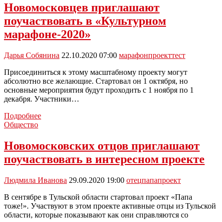
начнется
Новомосковцев приглашают
проектирование
поучаствовать в «Культурном
долгожданной
автодороги
марафоне-2020»
«Тула
—
Дарья Собянина
22.10.2020 07:00
марафон
проект
тест
Новомосковск»
Присоединиться к этому масштабному проекту могут
абсолютно все желающие. Стартовал он 1 октября, но
основные мероприятия будут проходить с 1 ноября по 1
декабря. Участники…
Новомосковцев
Подробнее
приглашают
Общество
поучаствовать
в
Новомосковских отцов приглашают
«Культурном
поучаствовать в интересном проекте
марафоне-2020»
Людмила Иванова
29.09.2020 19:00
отец
папа
проект
В сентябре в Тульской области стартовал проект «Папа
тоже!». Участвуют в этом проекте активные отцы из Тульской
области, которые показывают как они справляются со