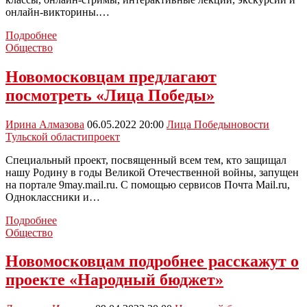
онлайн-викторины.…
В
Подробнее
Тульской
Общество
области
стартовал
Новомосковцам предлагают
проект
посмотреть «Лица Победы»
«Каникулы-
онлайн»
Ирина Алмазова
06.05.2022 20:00
Лица Победы
новости
Тульской области
проект
Специальный проект, посвященный всем тем, кто защищал
нашу Родину в годы Великой Отечественной войны, запущен
на портале 9may.mail.ru. С помощью сервисов Почта Mail.ru,
Одноклассники и…
Новомосковцам
Подробнее
предлагают
Общество
посмотреть
«Лица
Новомосковцам подробнее расскажут о
Победы»
проекте «Народный бюджет»