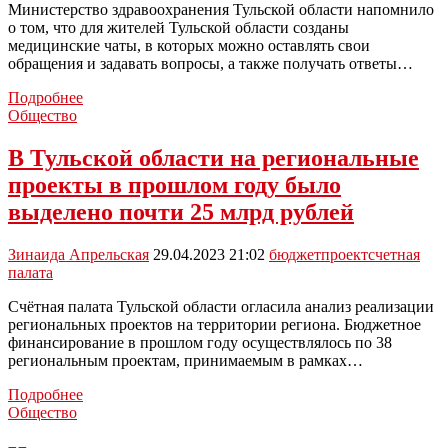
Министерство здравоохранения Тульской области напомнило
2024
о том, что для жителей Тульской области созданы
году
медицинские чаты, в которых можно оставлять свои
обращения и задавать вопросы, а также получать ответы…
Жители
Подробнее
Тульской
Общество
области
могут
В Тульской области на региональные
обратиться
проекты в прошлом году было
за
помощью
выделено почти 25 млрд рублей
в
медицинские
Зинаида Апрельская
29.04.2023 21:02
бюджет
проект
счетная
чаты
палата
Счётная палата Тульской области огласила анализ реализации
региональных проектов на территории региона. Бюджетное
финансирование в прошлом году осуществлялось по 38
региональным проектам, принимаемым в рамках…
В
Подробнее
Тульской
Общество
области
на