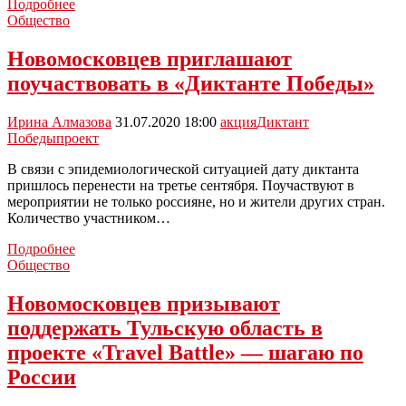
Новомосковцев
Подробнее
приглашают
Общество
поучаствовать
в
Новомосковцев приглашают
проекте
поучаствовать в «Диктанте Победы»
«Лето
в
парках»
Ирина Алмазова
31.07.2020 18:00
акция
Диктант
Победы
проект
В связи с эпидемиологической ситуацией дату диктанта
пришлось перенести на третье сентября. Поучаствуют в
мероприятии не только россияне, но и жители других стран.
Количество участником…
Новомосковцев
Подробнее
приглашают
Общество
поучаствовать
в
Новомосковцев призывают
«Диктанте
поддержать Тульскую область в
Победы»
проекте «Travel Battle» — шагаю по
России