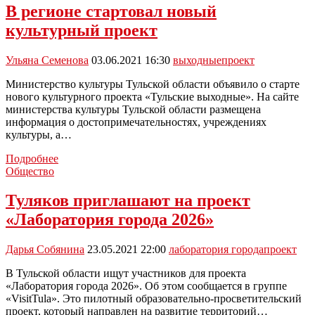
пообщался
В регионе стартовал новый
с
культурный проект
новомосковской
молодежью:
видео
Ульяна Семенова
03.06.2021 16:30
выходные
проект
Министерство культуры Тульской области объявило о старте
нового культурного проекта «Тульские выходные». На сайте
министерства культуры Тульской области размещена
информация о достопримечательностях, учреждениях
культуры, а…
В
Подробнее
регионе
Общество
стартовал
новый
Туляков приглашают на проект
культурный
«Лаборатория города 2026»
проект
Дарья Собянина
23.05.2021 22:00
лаборатория города
проект
В Тульской области ищут участников для проекта
«Лаборатория города 2026». Об этом сообщается в группе
«VisitTula». Это пилотный образовательно-просветительский
проект, который направлен на развитие территорий…