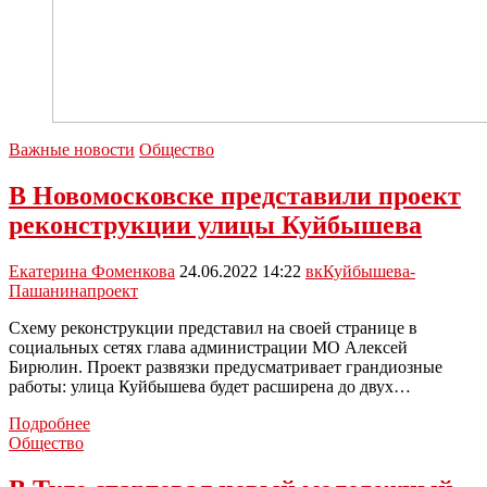
Важные новости
Общество
В Новомосковске представили проект
реконструкции улицы Куйбышева
Екатерина Фоменкова
24.06.2022 14:22
вк
Куйбышева-
Пашанина
проект
Схему реконструкции представил на своей странице в
социальных сетях глава администрации МО Алексей
Бирюлин. Проект развязки предусматривает грандиозные
работы: улица Куйбышева будет расширена до двух…
В
Подробнее
Новомосковске
Общество
представили
проект