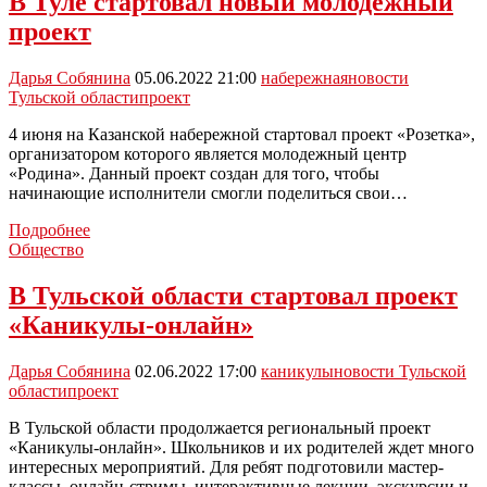
В Туле стартовал новый молодежный
реконструкции
проект
улицы
Куйбышева
Дарья Собянина
05.06.2022 21:00
набережная
новости
Тульской области
проект
4 июня на Казанской набережной стартовал проект «Розетка»,
организатором которого является молодежный центр
«Родина». Данный проект создан для того, чтобы
начинающие исполнители смогли поделиться свои…
В
Подробнее
Туле
Общество
стартовал
новый
В Тульской области стартовал проект
молодежный
«Каникулы-онлайн»
проект
Дарья Собянина
02.06.2022 17:00
каникулы
новости Тульской
области
проект
В Тульской области продолжается региональный проект
«Каникулы-онлайн». Школьников и их родителей ждет много
интересных мероприятий. Для ребят подготовили мастер-
классы, онлайн-стримы, интерактивные лекции, экскурсии и