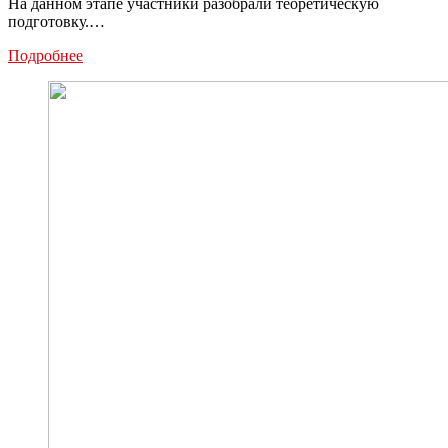
На данном этапе участники разобрали теоретическую
подготовку.…
В
Подробнее
Новомосковске
реализуется
проект
«Путь
домой»:
видео