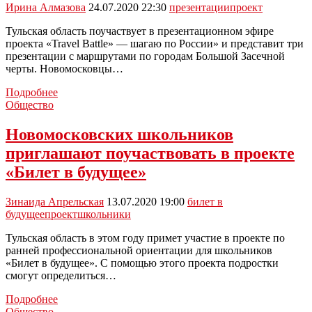
Ирина Алмазова
24.07.2020 22:30
презентации
проект
Тульская область поучаствует в презентационном эфире
проекта «Travel Battle» — шагаю по России» и представит три
презентации с маршрутами по городам Большой Засечной
черты. Новомосковцы…
Новомосковцев
Подробнее
призывают
Общество
поддержать
Тульскую
Новомосковских школьников
область
приглашают поучаствовать в проекте
в
проекте
«Билет в будущее»
«Travel
Battle»
Зинаида Апрельская
13.07.2020 19:00
билет в
—
будущее
проект
школьники
шагаю
по
Тульская область в этом году примет участие в проекте по
России
ранней профессиональной ориентации для школьников
«Билет в будущее». С помощью этого проекта подростки
смогут определиться…
Новомосковских
Подробнее
школьников
Общество