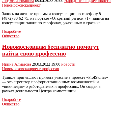
Людмила Иванова
09.04.2022 20:00
Народный бюджет
новости
Новомосковска
проект
Запись на личные приемы и консультации по телефону 8
(4872) 30-62-75, на портале «Открытый регион 71», запись на
консультации также по телефонам, указанным в графике.…
Новомосковцам
Подробнее
подробнее
Общество
расскажут
о
Новомосковцам бесплатно помогут
проекте
найти свою профессию
«Народный
бюджет»
Ирина Алмазова
29.03.2022 19:00
новости
Новомосковска
проект
профессия
Туляков приглашают принять участие в проекте «ProfStories»
— это агрегатор профориентационных возможностей и
«википедия» о работодателях и профессиях. Он создан в
рамках деятельности Центра компетенций…
Новомосковцам
Подробнее
бесплатно
Общество
помогут
найти