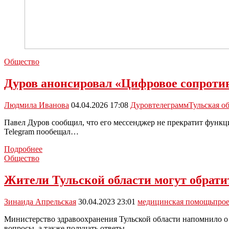
Общество
Дуров анонсировал «Цифровое сопротив
Людмила Иванова
04.04.2026 17:08
Дуров
телеграмм
Тульская о
Павел Дуров сообщил, что его мессенджер не прекратит функц
Telegram пообещал…
Дуров
Подробнее
анонсировал
Общество
«Цифровое
сопротивление
Жители Тульской области могут обрат
2.0»:
Telegram
Зинаида Апрельская
30.04.2023 23:01
медицинская помощь
про
научится
обходить
Министерство здравоохранения Тульской области напомнило о т
блокировки
вопросы, а также получать ответы…