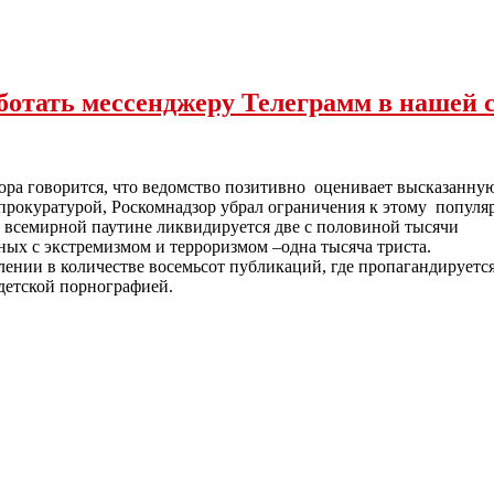
отать мессенджеру Телеграмм в нашей 
ора говорится, что ведомство позитивно оценивает высказанн
нпрокуратурой, Роскомнадзор убрал ограничения к этому популя
 всемирной паутине ликвидируется две с половиной тысячи
нных с экстремизмом и терроризмом –одна тысяча триста.
лении в количестве восемьсот публикаций, где пропагандируетс
 детской порнографией.