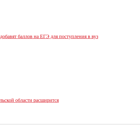
обавят баллов на ЕГЭ для поступления в вуз
льской области расширится