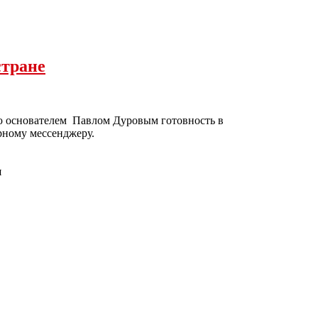
стране
ую основателем Павлом Дуровым готовность в
рному мессенджеру.
я