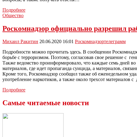
Жители
Подробнее
Тульской
Общество
области
могут
Роскомнадзор официально разрешил раб
обратиться
за
Михаил Ракитин
20.06.2020 16:01
Роскомнадзор
телеграмм
помощью
в
Подробности можно прочитать здесь. В сообщении Роскомнадз
медицинские
борьбе с терроризмом. Поэтому, согласовав свое решение с ге
чаты
Также ведомство проинформировало, что каждые семь дней во
материалов, где идет пропаганда суицида, а материалов, связа
Кроме того, Роскомнадзор сообщил также об еженедельном уда
употребление наркотиков, а также около трехсот материалов с
Роскомнадзор
Подробнее
официально
разрешил
Самые читаемые новости
работать
мессенджеру
Телеграмм
в
нашей
стране