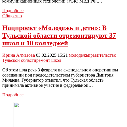
коммуникационных технологий (УБК) МВД РФ,…
МВД:
Подробнее
мошенники
Общество
начали
адаптировать
Нацпроект «Молодежь и дети»: В
схемы
Тульской области отремонтируют 37
обмана
под
школ и 10 колледжей
молодежь
Ирина Алмазова
03.02.2025 15:21
молодежь
правительство
Тульской области
ремонт школ
Об этом шла речь 3 февраля на еженедельном оперативном
совещании под председательством губернатора Дмитрия
Миляева. Губернатор отметил, что Тульская область
принимала активное участие в федеральной…
Нацпроект
Подробнее
«Молодежь
и
дети»:
В
Тульской
области