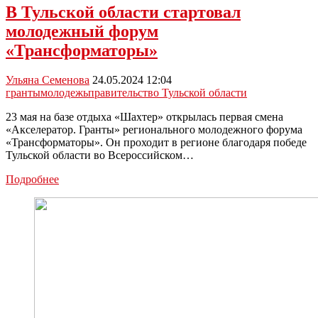
В Тульской области стартовал
молодежный форум
«Трансформаторы»
Ульяна Семенова
24.05.2024 12:04
гранты
молодежь
правительство Тульской области
23 мая на базе отдыха «Шахтер» открылась первая смена
«Акселератор. Гранты» регионального молодежного форума
«Трансформаторы». Он проходит в регионе благодаря победе
Тульской области во Всероссийском…
В
Подробнее
Тульской
области
стартовал
молодежный
форум
«Трансформаторы»