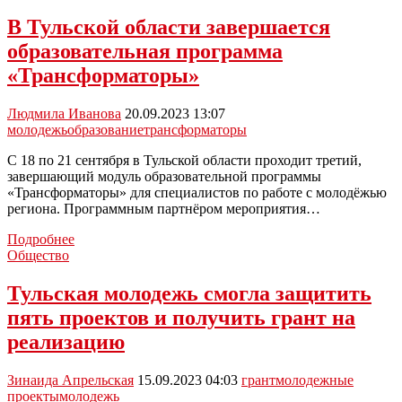
области
открылся
В Тульской области завершается
молодёжный
образовательная программа
сельскохозяйственный
форум
«Трансформаторы»
Людмила Иванова
20.09.2023 13:07
молодежь
образование
трансформаторы
С 18 по 21 сентября в Тульской области проходит третий,
завершающий модуль образовательной программы
«Трансформаторы» для специалистов по работе с молодёжью
региона. Программным партнёром мероприятия…
В
Подробнее
Тульской
Общество
области
завершается
Тульская молодежь смогла защитить
образовательная
пять проектов и получить грант на
программа
«Трансформаторы»
реализацию
Зинаида Апрельская
15.09.2023 04:03
грант
молодежные
проекты
молодежь