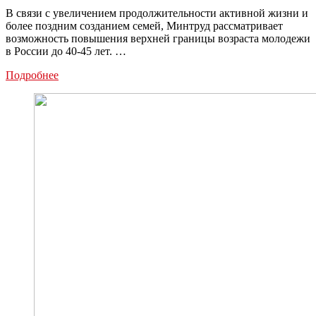
В связи с увеличением продолжительности активной жизни и
более поздним созданием семей, Минтруд рассматривает
возможность повышения верхней границы возраста молодежи
в России до 40-45 лет. …
Возраст
Подробнее
молодежи
в
России
могут
увеличить
до
40-
45
лет