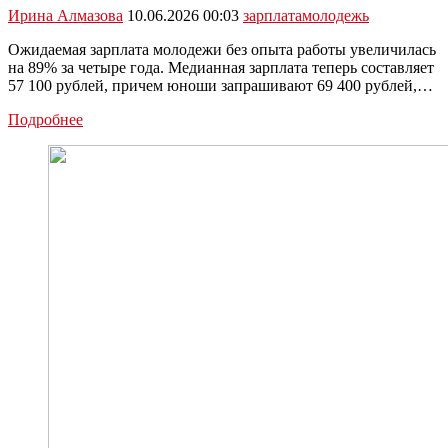
Ирина Алмазова
10.06.2026 00:03
зарплата
молодежь
Ожидаемая зарплата молодежи без опыта работы увеличилась
на 89% за четыре года. Медианная зарплата теперь составляет
57 100 рублей, причем юноши запрашивают 69 400 рублей,…
Молодежь
Подробнее
из
Тулы
хочет
зарабатывать
по
70
тысяч
рублей