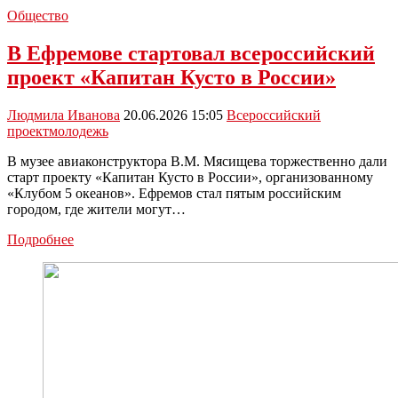
Общество
В Ефремове стартовал всероссийский
проект «Капитан Кусто в России»
Людмила Иванова
20.06.2026 15:05
Всероссийский
проект
молодежь
В музее авиаконструктора В.М. Мясищева торжественно дали
старт проекту «Капитан Кусто в России», организованному
«Клубом 5 океанов». Ефремов стал пятым российским
городом, где жители могут…
В
Подробнее
Ефремове
стартовал
всероссийский
проект
«Капитан
Кусто
в
России»