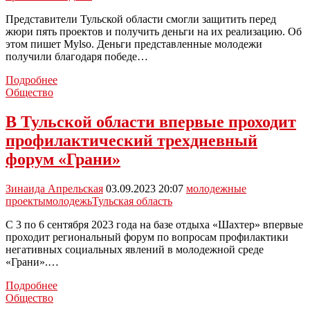
Представители Тульской области смогли защитить перед
жюри пять проектов и получить деньги на их реализацию. Об
этом пишет Mylso. Деньги представленные молодежи
получили благодаря победе…
Тульская
Подробнее
молодежь
Общество
смогла
защитить
В Тульской области впервые проходит
пять
профилактический трехдневный
проектов
и
форум «Грани»
получить
грант
Зинаида Апрельская
03.09.2023 20:07
молодежные
на
проекты
молодежь
Тульская область
реализацию
С 3 по 6 сентября 2023 года на базе отдыха «Шахтер» впервые
проходит региональный форум по вопросам профилактики
негативных социальных явлений в молодежной среде
«Грани».…
В
Подробнее
Тульской
Общество
области