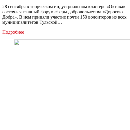
28 сентября в творческом индустриальном кластере «Октава»
состоялся главный форум сферы добровольчества «Дорогою
Добра». В нем приняли участие почти 150 волонтеров из всех
муниципалитетов Тульской…
«Дорогою
Подробнее
добра»:
В
Туле
прошел
главный
форум
добровольчества