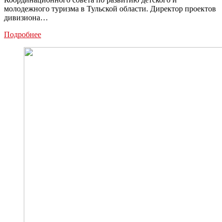
молодежного туризма в Тульской области. Директор проектов
дивизиона…
В
Подробнее
Тульской
области
продолжается
развитие
детского
и
молодежного
туризма