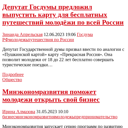
впервые
Депутат Госдумы предложил
проходит
выпустить карту для бесплатных
профилактический
трехдневный
путешествий молодёжи по всей России
форум
«Грани»
Зинаида Апрельская
12.06.2023 19:06
Госдума
РФ
молодежь
путешествия по России
Депутат Государственной думы призвал ввести по аналогии с
«Пушкинской картой» карту «Прекрасная Россия». Она
позволит молодежи от 18 до 22 лет бесплатно совершать
туристические поездки…
Депутат
Подробнее
Госдумы
Общество
предложил
выпустить
Минэкономразвития поможет
карту
молодежи открыть свой бизнес
для
бесплатных
путешествий
Ирина Алмазова
31.05.2023 10:10
молодёжи
бизнес
минэкономразвития
молодежь
предпринимательство
по
всей
Минэкономразвития запускает серию программ по развитию