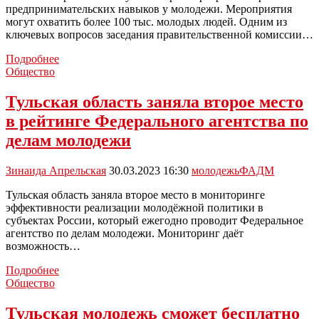
России
предпринимательских навыков у молодежи. Мероприятия
могут охватить более 100 тыс. молодых людей. Одним из
ключевых вопросов заседания правительственной комиссии…
Минэкономразвития
Подробнее
поможет
Общество
молодежи
открыть
Тульская область заняла второе место
свой
в рейтинге Федерального агентства по
бизнес
делам молодежи
Зинаида Апрельская
30.03.2023 16:30
молодежь
ФАДМ
Тульская область заняла второе место в мониторинге
эффективности реализации молодёжной политики в
субъектах России, который ежегодно проводит Федеральное
агентство по делам молодежи. Мониторинг даёт
возможность…
Тульская
Подробнее
область
Общество
заняла
второе
Тульская молодежь сможет бесплатно