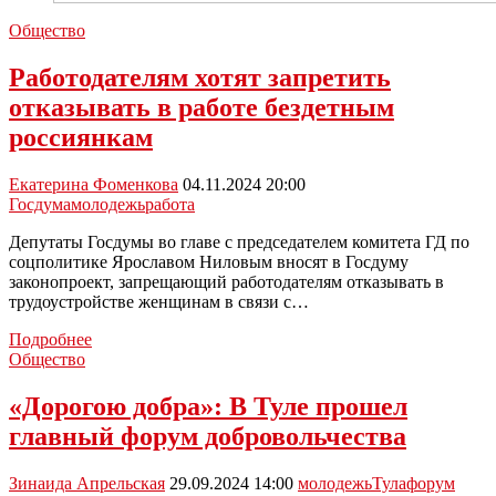
Общество
Работодателям хотят запретить
отказывать в работе бездетным
россиянкам
Екатерина Фоменкова
04.11.2024 20:00
Госдума
молодежь
работа
Депутаты Госдумы во главе с председателем комитета ГД по
соцполитике Ярославом Ниловым вносят в Госдуму
законопроект, запрещающий работодателям отказывать в
трудоустройстве женщинам в связи с…
Работодателям
Подробнее
хотят
Общество
запретить
отказывать
«Дорогою добра»: В Туле прошел
в
главный форум добровольчества
работе
бездетным
россиянкам
Зинаида Апрельская
29.09.2024 14:00
молодежь
Тула
форум