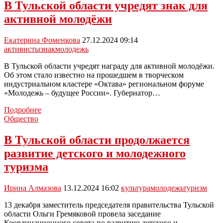
В Тульской области учредят знак для
активной молодëжи
Екатерина Фоменкова
27.12.2024 09:14
активисты
знак
молодежь
В Тульской области учредят награду для активной молодёжи.
Об этом стало известно на прошедшем в творческом
индустриальном кластере «Октава» региональном форуме
«Молодежь – будущее России». Губернатор…
В
Подробнее
Тульской
Общество
области
учредят
В Тульской области продолжается
знак
развитие детского и молодежного
для
активной
туризма
молодëжи
Ирина Алмазова
13.12.2024 16:02
культура
молодежь
туризм
13 декабря заместитель председателя правительства Тульской
области Ольги Гремяковой провела заседание
Координационного совета по развитию детского и