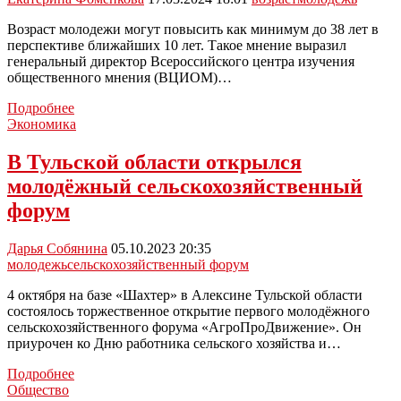
Возраст молодежи могут повысить как минимум до 38 лет в
перспективе ближайших 10 лет. Такое мнение выразил
генеральный директор Всероссийского центра изучения
общественного мнения (ВЦИОМ)…
Возраст
Подробнее
молодёжи
Экономика
в
России
В Тульской области открылся
могут
молодёжный сельскохозяйственный
поднять
до
форум
38
лет
Дарья Собянина
05.10.2023 20:35
молодежь
сельскохозяйственный форум
4 октября на базе «Шахтер» в Алексине Тульской области
состоялось торжественное открытие первого молодёжного
сельскохозяйственного форума «АгроПроДвижение». Он
приурочен ко Дню работника сельского хозяйства и…
В
Подробнее
Тульской
Общество