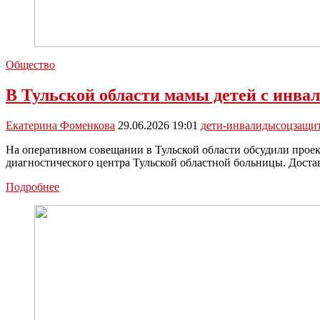
Общество
В Тульской области мамы детей с инва
Екатерина Фоменкова
29.06.2026 19:01
дети-инвалиды
соцзащи
На оперативном совещании в Тульской области обсудили проек
диагностического центра Тульской областной больницы. Дост
В
Подробнее
Тульской
области
мамы
детей
с
инвалидностью
получат
индивидуальное
медицинское
сопровождение