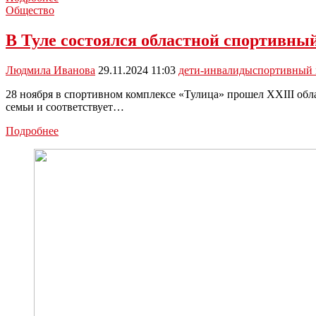
тульских
Общество
детей
с
В Туле состоялся областной спортивны
тяжёлыми
заболеваниями
Людмила Иванова
29.11.2024 11:03
дети-инвалиды
спортивный 
обеспечат
лечебным
28 ноября в спортивном комплексе «Тулица» прошел XXIII обл
питанием
семьи и соответствует…
и
медизделиями
В
Подробнее
Туле
состоялся
областной
спортивный
праздник
для
детей-
инвалидов