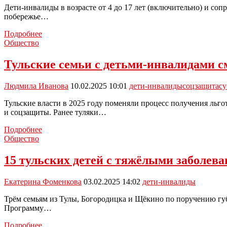
Дети-инвалиды в возрасте от 4 до 17 лет (включительно) и с
побережье…
Дети-
Подробнее
инвалиды
Общество
из
Тульской
Тульские семьи с детьми-инвалидами с
области
бесплатно
Людмила Иванова
10.02.2025 10:01
дети-инвалиды
соцзащита
с
отдохнут
на
Тульские власти в 2025 году поменяли процесс получения льг
море
и соцзащиты. Ранее туляки…
Тульские
Подробнее
семьи
Общество
с
детьми-
15 тульских детей с тяжёлыми заболев
инвалидами
смогут
Екатерина Фоменкова
03.02.2025 14:02
дети-инвалиды
купить
компьютер
Трём семьям из Тулы, Богородицка и Щёкино по поручению гу
по
Программу…
субсидии
15
Подробнее