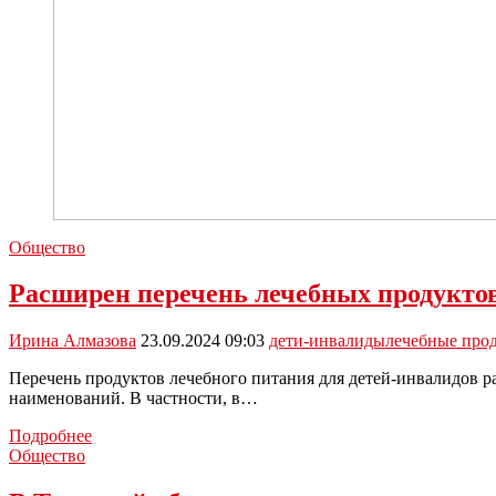
Общество
Расширен перечень лечебных продуктов
Ирина Алмазова
23.09.2024 09:03
дети-инвалиды
лечебные про
Перечень продуктов лечебного питания для детей-инвалидов ра
наименований. В частности, в…
Расширен
Подробнее
перечень
Общество
лечебных
продуктов