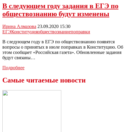
истории
В следующем году задания в ЕГЭ по
и
обществознанию будут изменены
обществознанию
сократили
почти
Ирина Алмазова
23.09.2020 15:30
на
ЕГЭ
Конституция
обществознание
поправки
час
В следующем году в ЕГЭ по обществознанию появятся
вопросы о принятых в июле поправках в Конституцию. Об
этом сообщает «Российская газета». Обновленные задания
будут связаны…
В
Подробнее
следующем
году
Самые читаемые новости
задания
в
ЕГЭ
по
обществознанию
будут
изменены