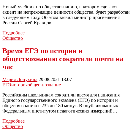
с
1
Новый учебник по обществознанию, в котором сделают
сентября
акцент на непреходящие ценности общества, будет разработан
2025
в следующем году. Об этом заявил министр просвещения
года
России Сергей Кравцов,…
Новый
Подробнее
учебник
Общество
по
обществознанию
Время ЕГЭ по истории и
создадут
обществознанию сократили почти на
в
следующем
час
году
Мария Лопухина
29.08.2021 13:07
ЕГЭ
история
обществознание
Российским школьникам сократили время для написания
Единого государственного экзамена (ЕГЭ) по истории и
обществознанию с 235 до 180 минут. В опубликованных
Федеральным институтом педагогических измерений…
Время
Подробнее
ЕГЭ
Общество
по