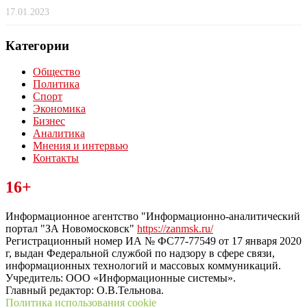
17.01.2023
Категории
Общество
Политика
Спорт
Экономика
Бизнес
Аналитика
Мнения и интервью
Контакты
Читайте последние новости дня в Тульской области на сайте
16+
“ЗаНовомосковск”
Информационное агентство "Информационно-аналитический
портал "ЗА Новомосковск"
https://zanmsk.ru/
Регистрационный номер ИА № ФС77-77549 от 17 января 2020
г, выдан Федеральной службой по надзору в сфере связи,
информационных технологий и массовых коммуникаций.
Учредитель: ООО «Информационные системы».
Главный редактор: О.В.Тельнова.
Политика использования cookie