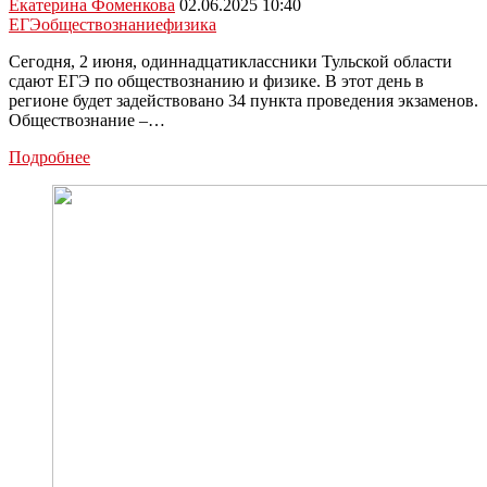
Екатерина Фоменкова
02.06.2025 10:40
ЕГЭ
обществознание
физика
Сегодня, 2 июня, одиннадцатиклассники Тульской области
сдают ЕГЭ по обществознанию и физике. В этот день в
регионе будет задействовано 34 пункта проведения экзаменов.
Обществознание –…
11-
Подробнее
классники
Тульской
области
сдают
ЕГЭ
по
физике
и
обществознанию