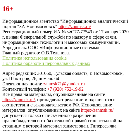
Читайте последние новости дня в Тульской области на сайте
16+
“ЗаНовомосковск”
Информационное агентство "Информационно-аналитический
портал "ЗА Новомосковск"
https://zanmsk.ru/
Регистрационный номер ИА № ФС77-77549 от 17 января 2020
г, выдан Федеральной службой по надзору в сфере связи,
информационных технологий и массовых коммуникаций.
Учредитель: ООО «Информационные системы».
Главный редактор: О.В.Тельнова.
Политика использования cookie
Политика обработки персональных данных
Адрес редакции: 301650, Тульская область, г. Новомосковск,
ул. Шахтеров, 26, помещ. 64
Электронная почта:
zanmsk71@yandex.ru
Контактный телефон:
+7 (920) 752-19-92
Все права на материалы, опубликованные на сайте
https://zanmsk.ru/
, принадлежат редакции и охраняются в
соответствии с законодательством РФ. Использование
материалов, опубликованных на сайте
https://zanmsk.ru/
допускается только с письменного разрешения
правообладателя и с обязательной прямой гиперссылкой на
страницу, с которой материал заимствован. Гиперссылка