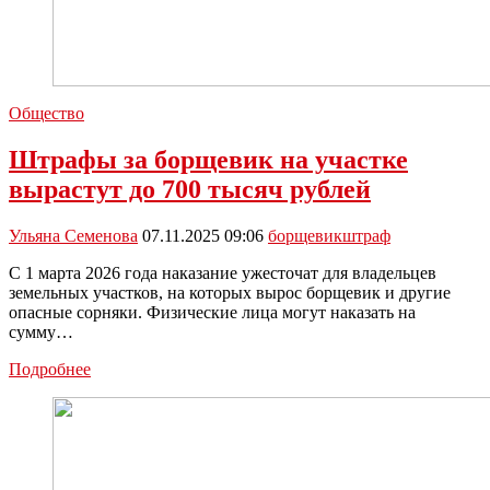
Общество
Штрафы за борщевик на участке
вырастут до 700 тысяч рублей
Ульяна Семенова
07.11.2025 09:06
борщевик
штраф
С 1 марта 2026 года наказание ужесточат для владельцев
земельных участков, на которых вырос борщевик и другие
опасные сорняки. Физические лица могут наказать на
сумму…
Штрафы
Подробнее
за
борщевик
на
участке
вырастут
до