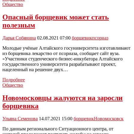
Тульской
Общество
области
из
Опасный борщевик может стать
борщевика
полезным
могут
начать
делать
Дарья Собянина
02.08.2021 07:00
борщевик
псориаз
одноразовую
посуду
Молодые учёные Алтайского госуниверситета изготавливают
из борщевика лекарство от псориаза, сообщает сайт вуза.
«Участники студенческого бизнес-инкубатора Алтайского
государственного университета разрабатывают проект,
нацеленный на решение двух…
Опасный
Подробнее
борщевик
Общество
может
стать
Новомосковцы жалуются на заросли
полезным
борщевика
Ульяна Семенова
14.07.2021 15:00
борщевик
Новомосковск
По данным регионального Ситуационного центра, от