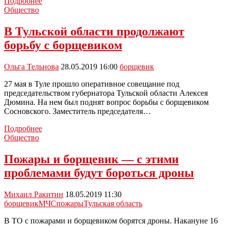
В
Подробнее
Новомосковске
Общество
начали
борьбу
В Тульской области продолжают
с
борьбу с борщевиком
борщевиком
Ольга Тельнова
28.05.2019 16:00
борщевик
27 мая в Туле прошло оперативное совещание под
председательством губернатора Тульской области Алексея
Дюмина. На нем был поднят вопрос борьбы с борщевиком
Сосновского. Заместитель председателя…
В
Подробнее
Тульской
Общество
области
продолжают
Пожары и борщевик — с этими
борьбу
проблемами будут бороться дроны
с
борщевиком
Михаил Ракитин
18.05.2019 11:30
борщевик
МЧС
пожары
Тульская область
В ТО с пожарами и борщевиком борятся дроны. Накануне 16