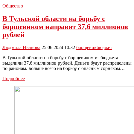
Общество
В Тульской области на борьбу с
борщевиком направят 37,6 миллионов
рублей
Людмила Иванова
25.06.2024 10:32
борщевик
бюджет
В Тульской области на борьбу с борщевиком из бюджета
выделили 37,6 миллионов рублей. Деньги будут распределены
по районам. Больше всего на борьбу с опасным сорняком…
В
Подробнее
Тульской
области
на
борьбу
с
борщевиком
направят
37,6
миллионов
рублей