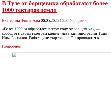
В Туле от борщевика обработают более
1000 гектаров земли
Екатерина Фоменкова
06.05.2025 16:05
борщевик
«Более 1000 га обработаем в этом году от борщевика«, —
сообщил в своём телеграм-канале глава администрации Тулы
Илья Беспалов. Работы уже стартовали. Он проводятся в…
В
Подробнее
Туле
от
борщевика
обработают
более
1000
гектаров
земли