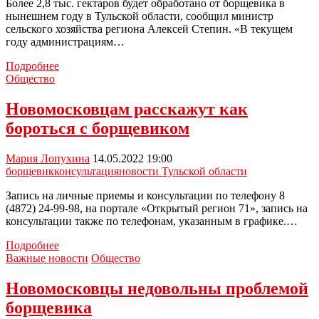
Более 2,8 тыс. гектаров будет обработано от борщевика в
нынешнем году в Тульской области, сообщил министр
сельского хозяйства региона Алексей Степин. «В текущем
году администрациям…
Интерактивную
Подробнее
карту
Общество
по
очагам
Новомосковцам расскажут как
с
бороться с борщевиком
борщевиком
создали
в
Мария Лопухина
14.05.2022 19:00
Тульской
борщевик
консультация
новости Тульской области
области
Запись на личные приемы и консультации по телефону 8
(4872) 24-99-98, на портале «Открытый регион 71», запись на
консультации также по телефонам, указанным в графике.…
Новомосковцам
Подробнее
расскажут
Важные новости
Общество
как
бороться
Новомосковцы недовольны проблемой
с
борщевика
борщевиком