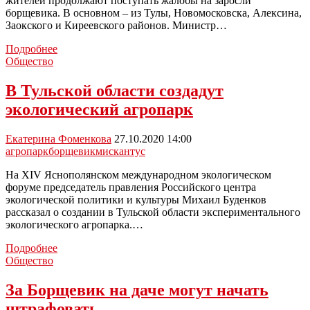
жителей продолжают поступать жалобы на заросли
борщевика. В основном – из Тулы, Новомосковска, Алексина,
Заокского и Киреевского районов. Министр…
Новомосковцы
Подробнее
жалуются
Общество
на
заросли
В Тульской области создадут
борщевика
экологический агропарк
Екатерина Фоменкова
27.10.2020 14:00
агропарк
борщевик
мискантус
На XIV Яснополянском международном экологическом
форуме председатель правления Российского центра
экологической политики и культуры Михаил Буденков
рассказал о создании в Тульской области экспериментального
экологического агропарка.…
В
Подробнее
Тульской
Общество
области
создадут
За Борщевик на даче могут начать
экологический
штрафовать
агропарк