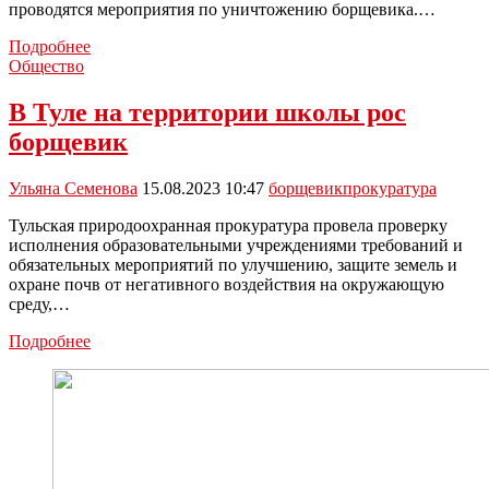
проводятся мероприятия по уничтожению борщевика.…
В
Подробнее
Тульской
Общество
области
на
В Туле на территории школы рос
борьбу
борщевик
с
борщевиком
потратят
Ульяна Семенова
15.08.2023 10:47
борщевик
прокуратура
37
млн
Тульская природоохранная прокуратура провела проверку
рублей
исполнения образовательными учреждениями требований и
обязательных мероприятий по улучшению, защите земель и
охране почв от негативного воздействия на окружающую
среду,…
В
Подробнее
Туле
на
территории
школы
рос
борщевик