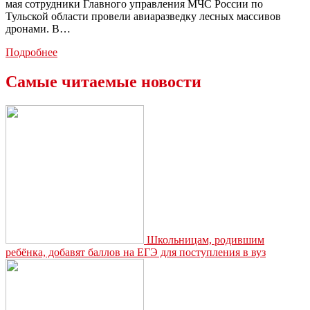
мая сотрудники Главного управления МЧС России по
Тульской области провели авиаразведку лесных массивов
дронами. В…
Пожары
Подробнее
и
борщевик
Самые читаемые новости
—
с
этими
проблемами
будут
бороться
дроны
Школьницам, родившим
ребёнка, добавят баллов на ЕГЭ для поступления в вуз