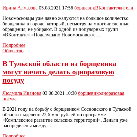
Ирина Алмазова
05.08.2021 17:56
борщевик
ВКонтакте
жители
Новомосковцы уже давно жалуются на большое количество
борщевика в городе, который, несмотря на многочисленные
обращения, не убирают. В одной из популярных групп
«ВКонтакте» «Подслушано Новомосковск»,…
Новомосковцы
Подробнее
недовольны
Общество
проблемой
борщевика
В Тульской области из борщевика
могут начать делать одноразовую
посуду
Людмила Иванова
03.08.2021 10:30
борщевик
одноразовая
посуда
В 2021 году на борьбу с борщевиком Сосновского в Тульской
области выделено 22,6 млн рублей по программе
«Комплексное развитие сельских территорий». Деньги уже
распределены между…
В
Подробнее