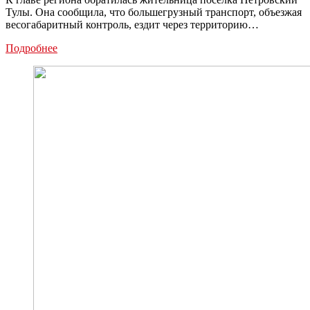
Тулы. Она сообщила, что большегрузный транспорт, объезжая
весогабаритный контроль, ездит через территорию…
В
Подробнее
тульском
поселке
установят
камеры,
чтобы
пресечь
объезд
фурами
весового
контроля