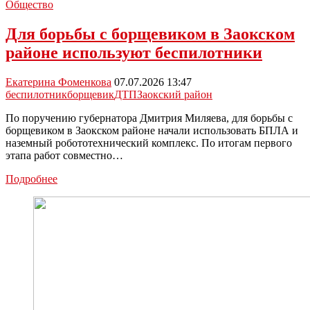
Общество
Для борьбы с борщевиком в Заокском
районе используют беспилотники
Екатерина Фоменкова
07.07.2026 13:47
беспилотник
борщевик
ДТП
Заокский район
По поручению губернатора Дмитрия Миляева, для борьбы с
борщевиком в Заокском районе начали использовать БПЛА и
наземный робототехнический комплекс. По итогам первого
этапа работ совместно…
Для
Подробнее
борьбы
с
борщевиком
в
Заокском
районе
используют
беспилотники