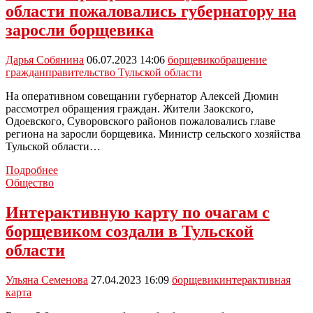
области пожаловались губернатору на
заросли борщевика
Дарья Собянина
06.07.2023 14:06
борщевик
обращение
граждан
правительство Тульской области
На оперативном совещании губернатор Алексей Дюмин
рассмотрел обращения граждан. Жители Заокского,
Одоевского, Суворовского районов пожаловались главе
региона на заросли борщевика. Министр сельского хозяйства
Тульской области…
Жители
Подробнее
трех
Общество
районов
Тульской
Интерактивную карту по очагам с
области
борщевиком создали в Тульской
пожаловались
губернатору
области
на
заросли
Ульяна Семенова
27.04.2023 16:09
борщевик
интерактивная
борщевика
карта