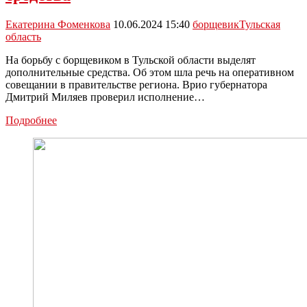
Екатерина Фоменкова
10.06.2024 15:40
борщевик
Тульская
область
На борьбу с борщевиком в Тульской области выделят
дополнительные средства. Об этом шла речь на оперативном
совещании в правительстве региона. Врио губернатора
Дмитрий Миляев проверил исполнение…
На
Подробнее
борьбу
с
борщевиком
в
Тульской
области
выделят
дополнительные
средства