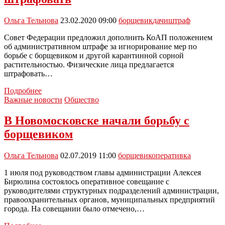
Ольга Тельнова
23.02.2020 09:00
борщевик
дачи
штраф
Совет Федерации предложил дополнить КоАП положением
об административном штрафе за игнорирование мер по
борьбе с борщевиком и другой карантинной сорной
растительностью. Физические лица предлагается
штрафовать…
За
Подробнее
Борщевик
Важные новости
Общество
на
даче
В Новомосковске начали борьбу с
могут
борщевиком
начать
штрафовать
Ольга Тельнова
02.07.2019 11:00
борщевик
оперативка
1 июля под руководством главы администрации Алексея
Бирюлина состоялось оперативное совещание с
руководителями структурных подразделений администрации,
правоохранительных органов, муниципальных предприятий
города. На совещании было отмечено,…