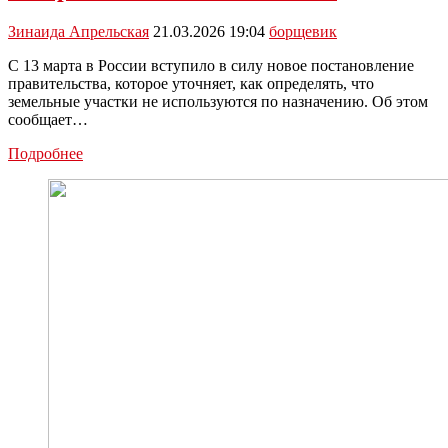
Зинаида Апрельская
21.03.2026 19:04
борщевик
С 13 марта в России вступило в силу новое постановление
правительства, которое уточняет, как определять, что
земельные участки не используются по назначению. Об этом
сообщает…
В
Подробнее
Тульской
области
владельцы
участков,
заросших
борщевиком,
не
потеряют
свою
собственность