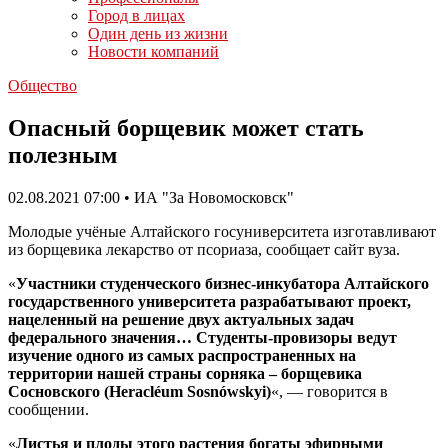
Город в лицах
Один день из жизни
Новости компаний
Общество
Опасный борщевик может стать
полезным
02.08.2021 07:00 • ИА "За Новомосковск"
Молодые учёные Алтайского госуниверситета изготавливают
из борщевика лекарство от псориаза, сообщает сайт вуза.
«
Участники студенческого бизнес-инкубатора Алтайского
государственного университета разрабатывают проект,
нацеленный на решение двух актуальных задач
федерального значения… Студенты-провизоры ведут
изучение одного из самых распространенных на
территории нашей страны сорняка – борщевика
Сосновского (Heracléum Sosnówskyi)
«, — говорится в
сообщении.
«
Листья и плоды этого растения богаты эфирными