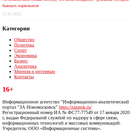
бывших наркоманов
17.01.2023
Категории
Общество
Политика
Спорт
Экономика
Бизнес
Аналитика
Мнения и интервью
Контакты
Читайте последние новости дня в Тульской области на сайте
16+
“ЗаНовомосковск”
Информационное агентство "Информационно-аналитический
портал "ЗА Новомосковск"
https://zanmsk.ru/
Регистрационный номер ИА № ФС77-77549 от 17 января 2020
г, выдан Федеральной службой по надзору в сфере связи,
информационных технологий и массовых коммуникаций.
Учредитель: ООО «Информационные системы».