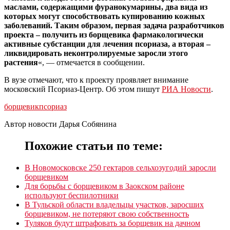
маслами, содержащими фуранокумарины, два вида из
которых могут способствовать купированию кожных
заболеваний. Таким образом, первая задача разработчиков
проекта – получить из борщевика фармакологически
активные субстанции для лечения псориаза, а вторая –
ликвидировать неконтролируемые заросли этого
растения
«, — отмечается в сообщении.
В вузе отмечают, что к проекту проявляет внимание
московский Псориаз-Центр. Об этом пишут
РИА Новости
.
борщевик
псориаз
Автор новости Дарья Собянина
Похожие статьи по теме:
В Новомосковске 250 гектаров сельхозугодий заросли
борщевиком
Для борьбы с борщевиком в Заокском районе
используют беспилотники
В Тульской области владельцы участков, заросших
борщевиком, не потеряют свою собственность
Туляков будут штрафовать за борщевик на дачном