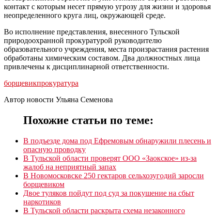
контакт с которым несет прямую угрозу для жизни и здоровья
неопределенного круга лиц, окружающей среде.
Во исполнение представления, внесенного Тульской
природоохранной прокуратурой руководителю
образовательного учреждения, места произрастания растения
обработаны химическим составом. Два должностных лица
привлечены к дисциплинарной ответственности.
борщевик
прокуратура
Автор новости Ульяна Семенова
Похожие статьи по теме:
В подъезде дома под Ефремовым обнаружили плесень и
опасную проводку
В Тульской области проверят ООО «Заокское» из-за
жалоб на неприятный запах
В Новомосковске 250 гектаров сельхозугодий заросли
борщевиком
Двое туляков пойдут под суд за покушение на сбыт
наркотиков
В Тульской области раскрыта схема незаконного