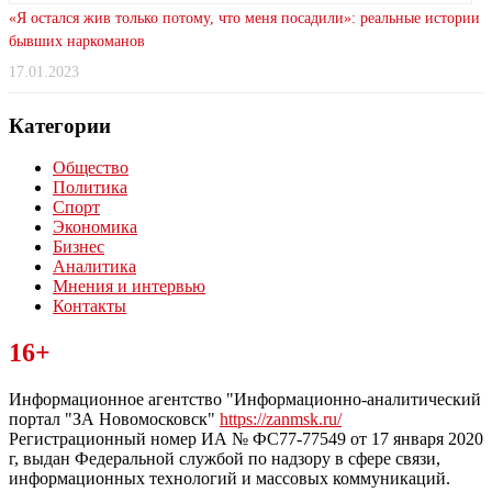
«Я остался жив только потому, что меня посадили»: реальные истории
бывших наркоманов
17.01.2023
Категории
Общество
Политика
Спорт
Экономика
Бизнес
Аналитика
Мнения и интервью
Контакты
Читайте последние новости дня в Тульской области на сайте
16+
“ЗаНовомосковск”
Информационное агентство "Информационно-аналитический
портал "ЗА Новомосковск"
https://zanmsk.ru/
Регистрационный номер ИА № ФС77-77549 от 17 января 2020
г, выдан Федеральной службой по надзору в сфере связи,
информационных технологий и массовых коммуникаций.