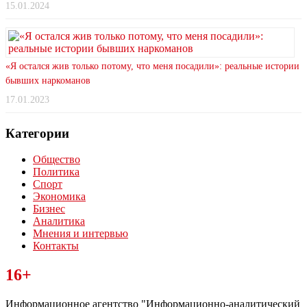
15.01.2024
«Я остался жив только потому, что меня посадили»: реальные истории
бывших наркоманов
17.01.2023
Категории
Общество
Политика
Спорт
Экономика
Бизнес
Аналитика
Мнения и интервью
Контакты
Читайте последние новости дня в Тульской области на сайте
16+
“ЗаНовомосковск”
Информационное агентство "Информационно-аналитический