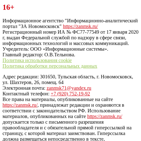
Читайте последние новости дня в Тульской области на сайте
16+
“ЗаНовомосковск”
Информационное агентство "Информационно-аналитический
портал "ЗА Новомосковск"
https://zanmsk.ru/
Регистрационный номер ИА № ФС77-77549 от 17 января 2020
г, выдан Федеральной службой по надзору в сфере связи,
информационных технологий и массовых коммуникаций.
Учредитель: ООО «Информационные системы».
Главный редактор: О.В.Тельнова.
Политика использования cookie
Политика обработки персональных данных
Адрес редакции: 301650, Тульская область, г. Новомосковск,
ул. Шахтеров, 26, помещ. 64
Электронная почта:
zanmsk71@yandex.ru
Контактный телефон:
+7 (920) 752-19-92
Все права на материалы, опубликованные на сайте
https://zanmsk.ru/
, принадлежат редакции и охраняются в
соответствии с законодательством РФ. Использование
материалов, опубликованных на сайте
https://zanmsk.ru/
допускается только с письменного разрешения
правообладателя и с обязательной прямой гиперссылкой на
страницу, с которой материал заимствован. Гиперссылка
должна размещаться непосредственно в тексте,