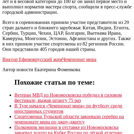
лет и в весовой категории до 100 кг он занял первое место и
выполнил норматив мастера спорта, сообщили в пресс-службе
городской администрации.
Всего в соревнованиях приняли участие представители из 29
стран дальнего и ближнего зарубежья: Китая, Индии, Египта,
Сербии, Турции, Чехии, ЦАР, Болгарии, Вьетнама Ирана,
Камеруна, Монголии, Эстонии, Афганистана и других. Также
в них приняли участие спортсмены из 82 регионов России.
Они представили 405 городов нашей страны.
Виктор Ефимов
русский жим
Чемпионат мира
Автор новости Екатерина Фоменкова
Похожие статьи по теме:
Ветеран МВД из Новомосковска победил в силовом
фестивале, выжав штангу 75 раз
В Туле начался «Чемпионат мира» по футболу среди
иностранных студентов
Спортсменки Тульской области завоевали серебро на
чемпионате мира по джиу-джитсу
Полковник милиции в отставке из Новомосковска
завоевал золото на Кубке России по лёгкой атлетике