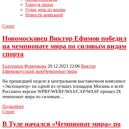
Город в лицах
Один день из жизни
Новости компаний
Спорт
Новомосковец Виктор Ефимов победил
на чемпионате мира по силовым видам
спорта
Екатерина Фоменкова
20.12.2023 22:06
Виктор
Ефимов
русский жим
Чемпионат мира
На прошедшей неделе в центральном выставочном комплексе
«Экспоцентр» на одной из лучших площадок Москвы и всей
Россиипо версии WPRF/WERF/WAS/CAP/WASF прошел IX
чемпионат мира по силовым…
Новомосковец
Подробнее
Виктор
Спорт
Ефимов
победил
В Туле начался «Чемпионат мира» по
на