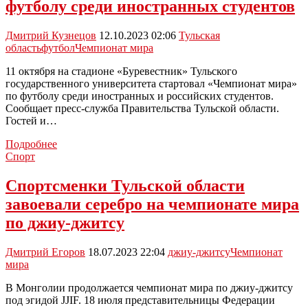
футболу среди иностранных студентов
чемпионате
мира
по
Дмитрий Кузнецов
12.10.2023 02:06
Тульская
силовым
область
футбол
Чемпионат мира
видам
спорта
11 октября на стадионе «Буревестник» Тульского
государственного университета стартовал «Чемпионат мира»
по футболу среди иностранных и российских студентов.
Сообщает пресс-служба Правительства Тульской области.
Гостей и…
В
Подробнее
Туле
Спорт
начался
«Чемпионат
Спортсменки Тульской области
мира»
завоевали серебро на чемпионате мира
по
футболу
по джиу-джитсу
среди
иностранных
Дмитрий Егоров
18.07.2023 22:04
джиу-джитсу
Чемпионат
студентов
мира
В Монголии продолжается чемпионат мира по джиу-джитсу
под эгидой JJIF. 18 июля представительницы Федерации