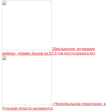
чемпионате
мира
по
профессиональному
мастерству
Школьницам, родившим
ребёнка, добавят баллов на ЕГЭ для поступления в вуз
«Чернобыльская территория» в
Тульской области расширится