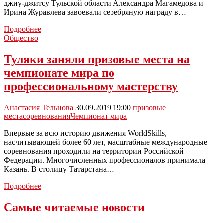
джиу-джитсу Тульской области Александра Магамедова и
Ирина Журавлева завоевали серебряную награду в…
Спортсменки
Подробнее
Тульской
Общество
области
завоевали
Туляки заняли призовые места на
серебро
чемпионате мира по
на
чемпионате
профессиональному мастерству
мира
по
Анастасия Тельнова
30.09.2019 19:00
призовые
джиу-
места
соревнования
Чемпионат мира
джитсу
Впервые за всю историю движения WorldSkills,
насчитывающей более 60 лет, масштабные международные
соревнования проходили на территории Российской
Федерации. Многочисленных профессионалов принимала
Казань. В столицу Татарстана…
Туляки
Подробнее
заняли
призовые
Самые читаемые новости
места
на