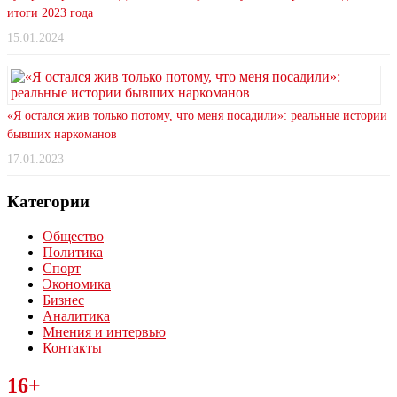
итоги 2023 года
15.01.2024
«Я остался жив только потому, что меня посадили»: реальные истории
бывших наркоманов
17.01.2023
Категории
Общество
Политика
Спорт
Экономика
Бизнес
Аналитика
Мнения и интервью
Контакты
Читайте последние новости дня в Тульской области на сайте
16+