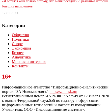
«Я остался жив только потому, что меня посадили»: реальные истории
бывших наркоманов
17.01.2023
Категории
Общество
Политика
Спорт
Экономика
Бизнес
Аналитика
Мнения и интервью
Контакты
Читайте последние новости дня в Тульской области на сайте
16+
“ЗаНовомосковск”
Информационное агентство "Информационно-аналитический
портал "ЗА Новомосковск"
https://zanmsk.ru/
Регистрационный номер ИА № ФС77-77549 от 17 января 2020
г, выдан Федеральной службой по надзору в сфере связи,
информационных технологий и массовых коммуникаций.
Учредитель: ООО «Информационные системы».