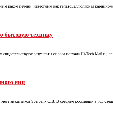
ным раком печени, известным как гепатоцеллюлярная карцинома 
ую бытовую технику
 свидетельствуют результаты опроса портала Hi-Tech Mail.ru, 
много яиц
тчете аналитиков Sberbank СIB. В среднем россиянин в год съед