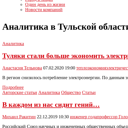
Один день из жизни
Новости компаний
Аналитика в Тульской област
Аналитика
Туляки стали больше экономить электр
Анастасия Тельнова
07.02.2020 19:00
тепло
экономия
электричес
В регион снизилось потребление электроэнергии. По данным эн
Туляки
Подробнее
стали
Авторские статьи
Аналитика
Общество
Статьи
больше
экономить
В каждом из нас сидит гений…
электричество
Михаил Ракитин
22.12.2019 10:30
инженер года
профессор Гол
Российский Союз научных и инженерных общественных объеди