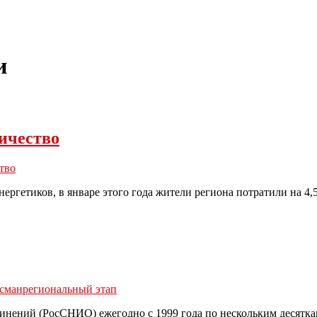
и
ичество
тво
ергетиков, в январе этого года жители региона потратили на 4,
осман
региональный этап
нений (РосСНИО) ежегодно с 1999 года по нескольким десятка