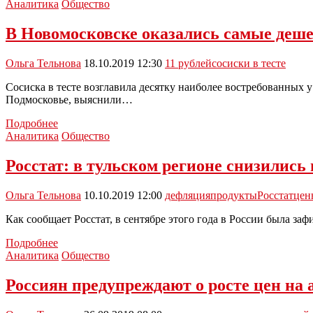
Новости:
Аналитика
Общество
россияне
едят
В Новомосковске оказались самые дешев
слишком
много
Ольга Тельнова
18.10.2019 12:30
11 рублей
сосиски в тесте
яиц
Сосиска в тесте возглавила десятку наиболее востребованных у
Подмосковье, выяснили…
В
Подробнее
Новомосковске
Аналитика
Общество
оказались
самые
Росстат: в тульском регионе снизилис
дешевые
в
Ольга Тельнова
10.10.2019 12:00
дефляция
продукты
Росстат
цен
России
сосиски
Как сообщает Росстат, в сентябре этого года в России была за
в
тесте
Росстат:
Подробнее
в
Аналитика
Общество
тульском
регионе
Россиян предупреждают о росте цен на
снизились
цены