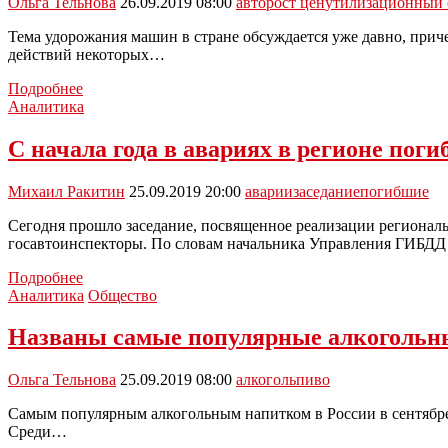
Ольга Тельнова
26.09.2019 08:00
авто
рост цен
утилизационный 
на
некоторые
Тема удорожания машин в стране обсуждается уже давно, прич
продукты
действий некоторых…
Россиян
Подробнее
предупреждают
Аналитика
о
росте
С начала года в авариях в регионе поги
цен
на
Михаил Ракитин
25.09.2019 20:00
аварии
заседание
погибшие
автомобили
Сегодня прошло заседание, посвященное реализации региональ
госавтоинспекторы. По словам начальника Управления ГИБД
С
Подробнее
начала
Аналитика
Общество
года
в
Названы самые популярные алкогольны
авариях
в
Ольга Тельнова
25.09.2019 08:00
алкоголь
пиво
регионе
погибло
Самым популярным алкогольным напитком в России в сентябре 
167
Среди…
человек