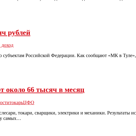
яч рублей
 доход
о субъектам Российской Федерации. Как сообщают «МК в Туле»,
т около 66 тысяч в месяц
ости
токарь
ЦФО
сари, токари, сварщики, электрики и механики. Результаты ис
рку самых…