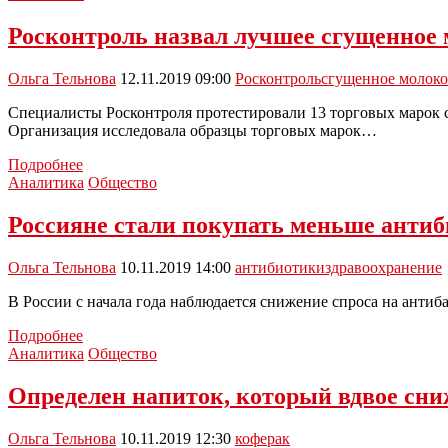
сварщики
в
Росконтроль назвал лучшее сгущенное
Туле
зарабатывают
Ольга Тельнова
12.11.2019 09:00
Росконтроль
сгущенное молоко
около
66
Специалисты Росконтроля протестировали 13 торговых марок 
тысяч
Организация исследовала образцы торговых марок…
в
месяц
Росконтроль
Подробнее
назвал
Аналитика
Общество
лучшее
сгущенное
Россияне стали покупать меньше анти
молоко
Ольга Тельнова
10.11.2019 14:00
антибиотики
здравоохранение
В России с начала года наблюдается снижение спроса на анти
Россияне
Подробнее
стали
Аналитика
Общество
покупать
меньше
Определен напиток, который вдвое сни
антибиотиков
Ольга Тельнова
10.11.2019 12:30
кофе
рак