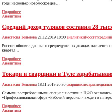
годы несколько новомосковцев…
В
Подробнее
каждом
Аналитика
из
нас
Средний доход туляков составил 28 тыс
сидит
гений…
Анастасия Тельнова
21.12.2019 18:00
аналитики
Росстат
средний
Росстат обновил данные о среднедушевых доходах населения п
квартал…
Средний
Подробнее
доход
Аналитика
туляков
составил
Токари и сварщики в Туле зарабатываю
28
тысяч
Анастасия Тельнова
18.11.2019 20:30
сварщик
слесарь
специальн
рублей
Самыми востребованными специальностями в ЦФО оказались сле
«Профессиональная сфера «Рабочий персонал» входит в пяте
Токари
Подробнее
и
Аналитика