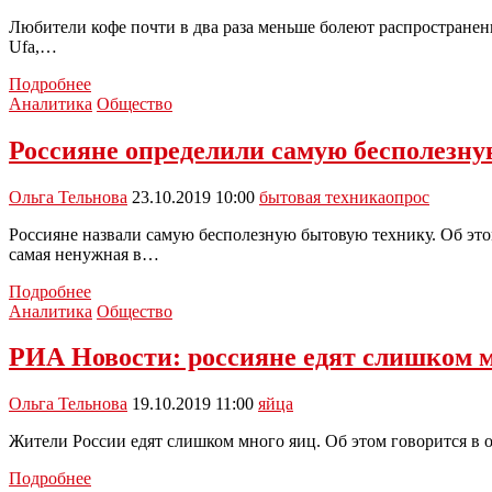
Любители кофе почти в два раза меньше болеют распространен
Ufa,…
Определен
Подробнее
напиток,
Аналитика
Общество
который
вдвое
Россияне определили самую бесполезн
снижает
риск
Ольга Тельнова
23.10.2019 10:00
бытовая техника
опрос
развития
рака
Россияне назвали самую бесполезную бытовую технику. Об этом
самая ненужная в…
Россияне
Подробнее
определили
Аналитика
Общество
самую
бесполезную
РИА Новости: россияне едят слишком 
бытовую
технику
Ольга Тельнова
19.10.2019 11:00
яйца
Жители России едят слишком много яиц. Об этом говорится в о
РИА
Подробнее