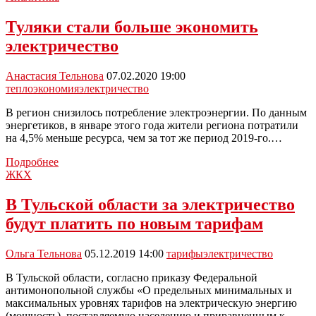
Ефремова
выставили
Туляки стали больше экономить
счет
электричество
за
электричество
на
Анастасия Тельнова
07.02.2020 19:00
16
тепло
экономия
электричество
тысяч
В регион снизилось потребление электроэнергии. По данным
энергетиков, в январе этого года жители региона потратили
на 4,5% меньше ресурса, чем за тот же период 2019-го.…
Туляки
Подробнее
стали
ЖКХ
больше
экономить
В Тульской области за электричество
электричество
будут платить по новым тарифам
Ольга Тельнова
05.12.2019 14:00
тарифы
электричество
В Тульской области, согласно приказу Федеральной
антимонопольной службы «О предельных минимальных и
максимальных уровнях тарифов на электрическую энергию
(мощность), поставляемую населению и приравненным к