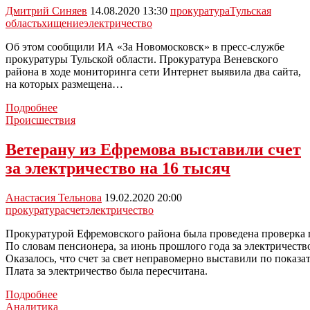
Дмитрий Синяев
14.08.2020 13:30
прокуратура
Тульская
область
хищение
электричество
Об этом сообщили ИА «За Новомосковск» в пресс-службе
прокуратуры Тульской области. Прокуратура Веневского
района в ходе мониторинга сети Интернет выявила два сайта,
на которых размещена…
По
Подробнее
требованию
Происшествия
прокуратуры
в
Ветерану из Ефремова выставили счет
Тульской
за электричество на 16 тысяч
области
заблокированы
интернет-
Анастасия Тельнова
19.02.2020 20:00
сайты,
прокуратура
счет
электричество
содержащие
информацию
Прокуратурой Ефремовского района была проведена проверка 
о
По словам пенсионера, за июнь прошлого года за электричество
способах
Оказалось, что счет за свет неправомерно выставили по показат
хищения
Плата за электричество была пересчитана.
электричества
Ветерану
Подробнее
из
Аналитика