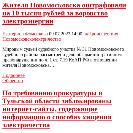
в
Жителя Новомосковска оштрафовали
Тульской
на 10 тысяч рублей за воровство
области
вырастут
электроэнергии
на
12,5%
Екатерина Фоменкова
09.07.2022 14:00
вк
Происшествия
Новомосковск
электричество
Мировым судьей судебного участка № 31 Новомосковского
судебного района рассмотрено дело об административном
правонарушении по ч. 1 ст. 7.19 КоАП РФ в отношении
жителя Новомосковска…
Жителя
Подробнее
Новомосковска
Общество
оштрафовали
на
По требованию прокуратуры в
10
Тульской области заблокированы
тысяч
рублей
интернет-сайты, содержащие
за
информацию о способах хищения
воровство
электроэнергии
электричества