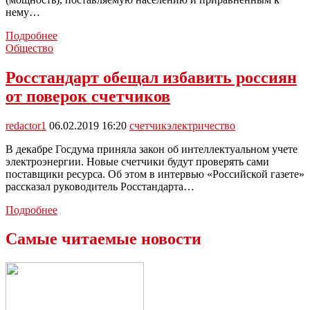
нему…
В
Подробнее
Тульской
Общество
области
за
Росстандарт обещал избавить россиян
электричество
от поверок счетчиков
будут
платить
по
redactor1
06.02.2019 16:20
счетчик
электричество
новым
тарифам
В декабре Госдума приняла закон об интеллектуальном учете
электроэнергии. Новые счетчики будут проверять сами
поставщики ресурса. Об этом в интервью «Российской газете»
рассказал руководитель Росстандарта…
Росстандарт
Подробнее
обещал
избавить
Самые читаемые новости
россиян
от
поверок
счетчиков