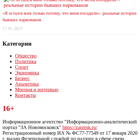
«Я остался жив только потому, что меня посадили»: реальные истории
бывших наркоманов
17.01.2023
Категории
Общество
Политика
Спорт
Экономика
Бизнес
Аналитика
Мнения и интервью
Контакты
Читайте последние новости дня в Тульской области на сайте
16+
“ЗаНовомосковск”
Информационное агентство "Информационно-аналитический
портал "ЗА Новомосковск"
https://zanmsk.ru/
Регистрационный номер ИА № ФС77-77549 от 17 января 2020
г, выдан Федеральной службой по надзору в сфере связи,