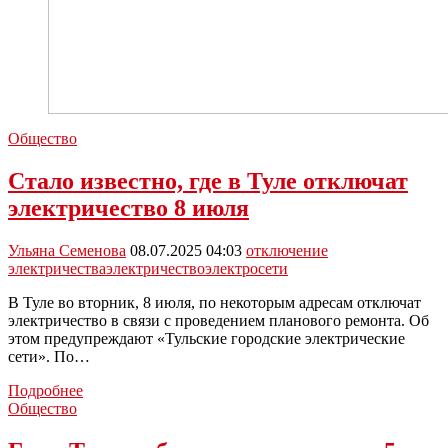
Общество
Стало известно, где в Туле отключат
электричество 8 июля
Ульяна Семенова
08.07.2025 04:03
отключение
электричества
электричество
электросети
В Туле во вторник, 8 июля, по некоторым адресам отключат
электричество в связи с проведением планового ремонта. Об
этом предупреждают «Тульские городские электрические
сети». По…
Стало
Подробнее
известно,
Общество
где
в