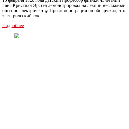
15 февраля 1820 года датский профессор физики 43-летний
график
Ганс Кристиан Эрстед демонстрировал на лекции несложный
отключения
опыт по электричеству. При демонстрации он обнаружил, что
электрический ток,…
Этот
Подробнее
день
в
мировой
истории:
Ганс
Эрстед
обнаружил
магнитное
действие
электричества