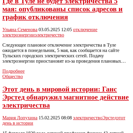
Где в Туле не будет электричества 5
Туле
мая: опубликованы список адресов и
отключат
электричество
график отключения
8
июля
Ульяна Семенова
03.05.2025 12:05
отключение
электроэнергии
электричество
Следующее плановое отключение электричества в Туле
ожидается в понедельник, 5 мая, как сообщается на сайте
Тульских городских электрических сетей. Подачу
электроэнергии приостановят из-за проведения плановых…
Где
Подробнее
в
Общество
Туле
не
Этот день в мировой истории: Ганс
будет
Эрстед обнаружил магнитное действие
электричества
5
электричества
мая:
опубликованы
Мария Лопухина
15.02.2025 08:08
электричество
Эрстед
этот
список
день в истории
адресов
и