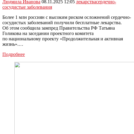
Людмила Иванова
08.11.2025 12:05
лекарства
сердечно-
сосудистые заболевания
Более 1 млн россиян с высоким риском осложнений сердечно-
сосудистых заболеваний получили бесплатные лекарства.
Об этом сообщила зампред Правительства РФ Татьяна
Голикова на заседании проектного комитета
по национальному проекту «Продолжительная и активная
жизнь».…
Более
Подробнее
1
млн
россиян
с
сердечно-
сосудистыми
заболеваниями
получили
бесплатные
лекарства