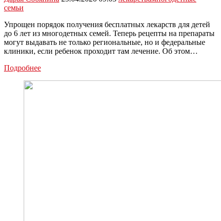
семьи
Упрощен порядок получения бесплатных лекарств для детей
до 6 лет из многодетных семей. Теперь рецепты на препараты
могут выдавать не только региональные, но и федеральные
клиники, если ребенок проходит там лечение. Об этом…
Получение
Подробнее
бесплатных
лекарств
для
детей
из
многодетных
семей
станет
проще