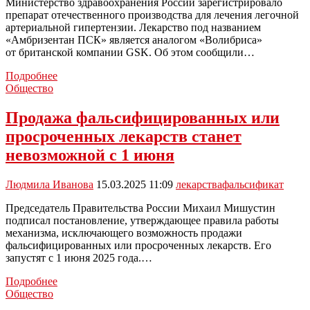
Министерство здравоохранения России зарегистрировало
препарат отечественного производства для лечения легочной
артериальной гипертензии. Лекарство под названием
«Амбризентан ПСК» является аналогом «Волибриса»
от британской компании GSK. Об этом сообщили…
Минздрав
Подробнее
зарегистрировал
Общество
отечественный
препарат
Продажа фальсифицированных или
для
просроченных лекарств станет
лечения
легочной
невозможной с 1 июня
гипертензии
Людмила Иванова
15.03.2025 11:09
лекарства
фальсификат
Председатель Правительства России Михаил Мишустин
подписал постановление, утверждающее правила работы
механизма, исключающего возможность продажи
фальсифицированных или просроченных лекарств. Его
запустят с 1 июня 2025 года.…
Продажа
Подробнее
фальсифицированных
Общество
или