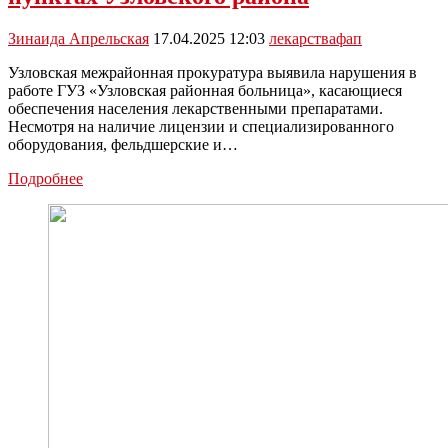
Зинаида Апрельская
17.04.2025 12:03
лекарства
фап
Узловская межрайонная прокуратура выявила нарушения в
работе ГУЗ «Узловская районная больница», касающиеся
обеспечения населения лекарственными препаратами.
Несмотря на наличие лицензии и специализированного
оборудования, фельдшерские и…
Прокуратура
Подробнее
восстановила
доступность
лекарств
в
отдаленных
пунктах
Узловского
района