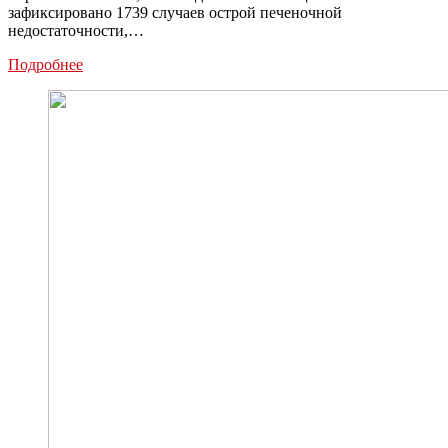
зафиксировано 1739 случаев острой печеночной
недостаточности,…
Тулякам
Подробнее
назвали
опасные
для
печени
лекарства