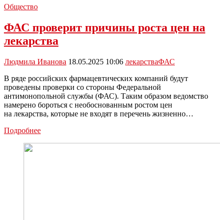
Общество
ФАС проверит причины роста цен на
лекарства
Людмила Иванова
18.05.2025 10:06
лекарства
ФАС
В ряде российских фармацевтических компаний будут
проведены проверки со стороны Федеральной
антимонопольной службы (ФАС). Таким образом ведомство
намерено бороться с необоснованным ростом цен
на лекарства, которые не входят в перечень жизненно…
ФАС
Подробнее
проверит
причины
роста
цен
на
лекарства