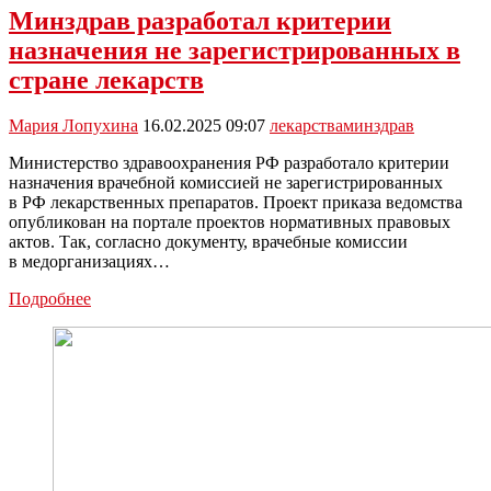
просроченных
Минздрав разработал критерии
лекарств
назначения не зарегистрированных в
станет
невозможной
стране лекарств
с
1
Мария Лопухина
16.02.2025 09:07
лекарства
минздрав
июня
Министерство здравоохранения РФ разработало критерии
назначения врачебной комиссией не зарегистрированных
в РФ лекарственных препаратов. Проект приказа ведомства
опубликован на портале проектов нормативных правовых
актов. Так, согласно документу, врачебные комиссии
в медорганизациях…
Минздрав
Подробнее
разработал
критерии
назначения
не
зарегистрированных
в
стране
лекарств