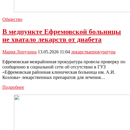
Общество
В медпункте Ефремовской больницы
не хватало лекарств от диабета
Мария Лопухина
13.05.2026 11:04
лекарства
прокуратура
Ефремовская межрайонная прокуратура провела проверку по
сообщению в социальной сети об отсутствии в ГУЗ
«Ефремовская районная клиническая больница им. А.И.
Козлова» лекарственных препаратов для лечения…
В
Подробнее
медпункте
Ефремовской
больницы
не
хватало
лекарств
от
диабета