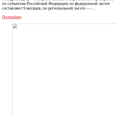
по субъектам Российской Федерации по федеральной льготе
составляют 9 месяцев, по региональной льготе —…
Росздравнадзор:
Подробнее
регионы
получили
средства
на
обеспечение
льготников
лекарствами