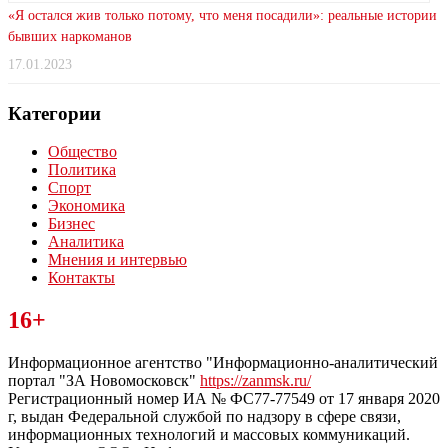
«Я остался жив только потому, что меня посадили»: реальные истории
бывших наркоманов
17.01.2023
Категории
Общество
Политика
Спорт
Экономика
Бизнес
Аналитика
Мнения и интервью
Контакты
Читайте последние новости дня в Тульской области на сайте
16+
“ЗаНовомосковск”
Информационное агентство "Информационно-аналитический
портал "ЗА Новомосковск"
https://zanmsk.ru/
Регистрационный номер ИА № ФС77-77549 от 17 января 2020
г, выдан Федеральной службой по надзору в сфере связи,
информационных технологий и массовых коммуникаций.