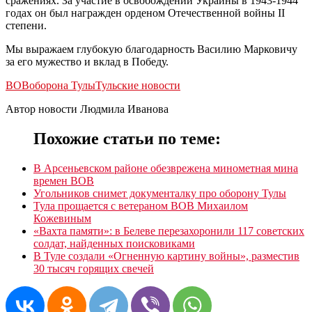
сражениях. За участие в освобождении Украины в 1943-1944
годах он был награжден орденом Отечественной войны II
степени.
Мы выражаем глубокую благодарность Василию Марковичу
за его мужество и вклад в Победу.
ВОВ
оборона Тулы
Тульские новости
Автор новости Людмила Иванова
Похожие статьи по теме:
В Арсеньевском районе обезврежена минометная мина
времен ВОВ
Угольников снимет документалку про оборону Тулы
Тула прощается с ветераном ВОВ Михаилом
Кожевиным
«Вахта памяти»: в Белеве перезахоронили 117 советских
солдат, найденных поисковиками
В Туле создали «Огненную картину войны», разместив
30 тысяч горящих свечей