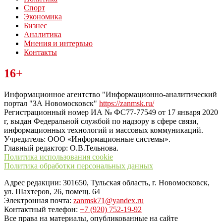
Спорт
Экономика
Бизнес
Аналитика
Мнения и интервью
Контакты
Читайте последние новости дня в Тульской области на сайте
16+
“ЗаНовомосковск”
Информационное агентство "Информационно-аналитический
портал "ЗА Новомосковск"
https://zanmsk.ru/
Регистрационный номер ИА № ФС77-77549 от 17 января 2020
г, выдан Федеральной службой по надзору в сфере связи,
информационных технологий и массовых коммуникаций.
Учредитель: ООО «Информационные системы».
Главный редактор: О.В.Тельнова.
Политика использования cookie
Политика обработки персональных данных
Адрес редакции: 301650, Тульская область, г. Новомосковск,
ул. Шахтеров, 26, помещ. 64
Электронная почта:
zanmsk71@yandex.ru
Контактный телефон:
+7 (920) 752-19-92
Все права на материалы, опубликованные на сайте