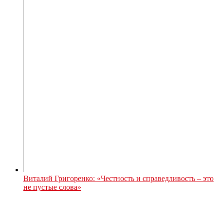
Виталий Григоренко: «Честность и справедливость – это
не пустые слова»