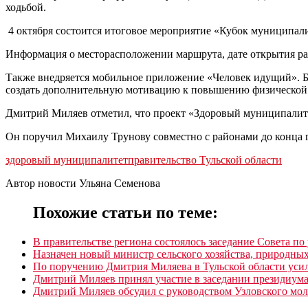
ходьбой.
4 октября состоится итоговое мероприятие «Кубок муниципал
Информация о месторасположении маршрута, дате открытия раз
Также внедряется мобильное приложение «Человек идущий». Б
создать дополнительную мотивацию к повышению физической 
Дмитрий Миляев отметил, что проект «Здоровый муниципалитет
Он поручил Михаилу Трунову совместно с районами до конца г
здоровый муниципалитет
правительство Тульской области
Автор новости Ульяна Семенова
Похожие статьи по теме:
В правительстве региона состоялось заседание Совета по
Назначен новый министр сельского хозяйства, природных
По поручению Дмитрия Миляева в Тульской области усил
Дмитрий Миляев принял участие в заседании президиум
Дмитрий Миляев обсудил с руководством Узловского мо