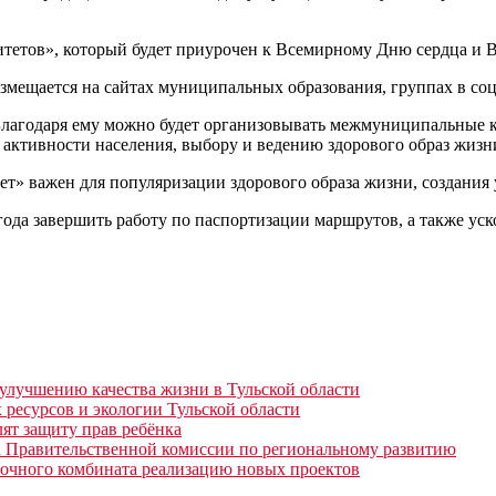
итетов», который будет приурочен к Всемирному Дню сердца и 
мещается на сайтах муниципальных образования, группах в соц
лагодаря ему можно будет организовывать межмуниципальные ко
активности населения, выбору и ведению здорового образ жиз
» важен для популяризации здорового образа жизни, создания у
ода завершить работу по паспортизации маршрутов, а также уск
 улучшению качества жизни в Тульской области
 ресурсов и экологии Тульской области
ят защиту прав ребёнка
а Правительственной комиссии по региональному развитию
лочного комбината реализацию новых проектов