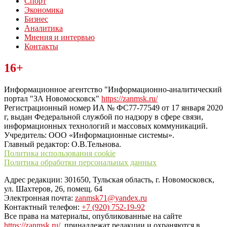
Спорт
Экономика
Бизнес
Аналитика
Мнения и интервью
Контакты
Читайте последние новости дня в Тульской области на сайте
16+
“ЗаНовомосковск”
Информационное агентство "Информационно-аналитический
портал "ЗА Новомосковск"
https://zanmsk.ru/
Регистрационный номер ИА № ФС77-77549 от 17 января 2020
г, выдан Федеральной службой по надзору в сфере связи,
информационных технологий и массовых коммуникаций.
Учредитель: ООО «Информационные системы».
Главный редактор: О.В.Тельнова.
Политика использования cookie
Политика обработки персональных данных
Адрес редакции: 301650, Тульская область, г. Новомосковск,
ул. Шахтеров, 26, помещ. 64
Электронная почта:
zanmsk71@yandex.ru
Контактный телефон:
+7 (920) 752-19-92
Все права на материалы, опубликованные на сайте
https://zanmsk.ru/
, принадлежат редакции и охраняются в