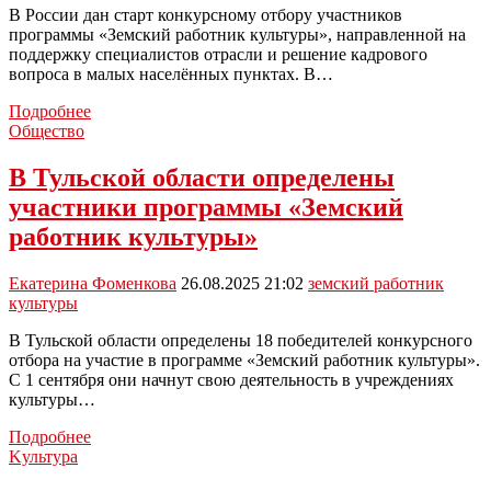
В России дан старт конкурсному отбору участников
программы «Земский работник культуры», направленной на
поддержку специалистов отрасли и решение кадрового
вопроса в малых населённых пунктах. В…
В
Подробнее
Тульской
Общество
области
стартовал
В Тульской области определены
приём
участники программы «Земский
заявок
в
работник культуры»
программу
«Земский
Екатерина Фоменкова
26.08.2025 21:02
земский работник
работник
культуры
культуры»
с
В Тульской области определены 18 победителей конкурсного
1
отбора на участие в программе «Земский работник культуры».
млн
С 1 сентября они начнут свою деятельность в учреждениях
рублей
культуры…
В
Подробнее
Тульской
Kультура
области