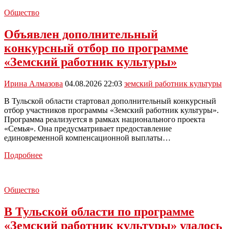
Общество
Объявлен дополнительный
конкурсный отбор по программе
«Земский работник культуры»
Ирина Алмазова
04.08.2026 22:03
земский работник культуры
В Тульской области стартовал дополнительный конкурсный
отбор участников программы «Земский работник культуры».
Программа реализуется в рамках национального проекта
«Семья». Она предусматривает предоставление
единовременной компенсационной выплаты…
Объявлен
Подробнее
дополнительный
конкурсный
отбор
Общество
по
программе
В Тульской области по программе
«Земский
работник
«Земский работник культуры» удалось
культуры»