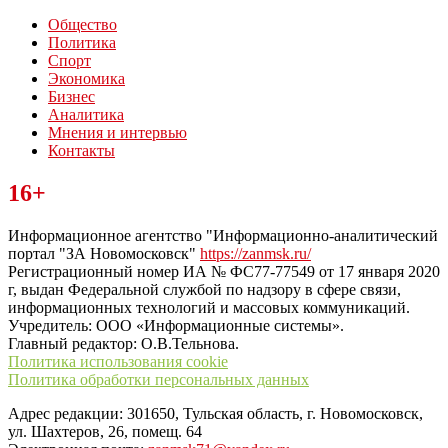
Общество
Политика
Спорт
Экономика
Бизнес
Аналитика
Мнения и интервью
Контакты
Читайте последние новости дня в Тульской области на сайте
16+
“ЗаНовомосковск”
Информационное агентство "Информационно-аналитический
портал "ЗА Новомосковск"
https://zanmsk.ru/
Регистрационный номер ИА № ФС77-77549 от 17 января 2020
г, выдан Федеральной службой по надзору в сфере связи,
информационных технологий и массовых коммуникаций.
Учредитель: ООО «Информационные системы».
Главный редактор: О.В.Тельнова.
Политика использования cookie
Политика обработки персональных данных
Адрес редакции: 301650, Тульская область, г. Новомосковск,
ул. Шахтеров, 26, помещ. 64