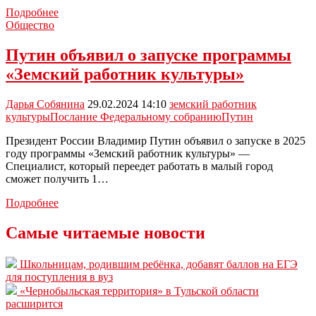
Программу
Подробнее
«Земский
Общество
работник
культуры»
Путин объявил о запуске программы
запустят
«Земский работник культуры»
в
2025
году
Дарья Собянина
29.02.2024 14:10
земский работник
культуры
Послание Федеральному собранию
Путин
Президент России Владимир Путин объявил о запуске в 2025
году программы «Земский работник культуры» —
Специалист, который переедет работать в малый город
сможет получить 1…
Путин
Подробнее
объявил
о
Самые читаемые новости
запуске
программы
Школьницам, родившим ребёнка, добавят баллов на ЕГЭ
«Земский
для поступления в вуз
работник
«Чернобыльская территория» в Тульской области
культуры»
расширится