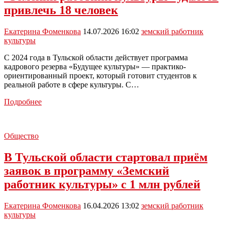
привлечь 18 человек
Екатерина Фоменкова
14.07.2026 16:02
земский работник
культуры
С 2024 года в Тульской области действует программа
кадрового резерва «Будущее культуры» — практико-
ориентированный проект, который готовит студентов к
реальной работе в сфере культуры. С…
В
Подробнее
Тульской
области
по
Общество
программе
«Земский
В Тульской области стартовал приём
работник
культуры»
заявок в программу «Земский
удалось
работник культуры» с 1 млн рублей
привлечь
18
человек
Екатерина Фоменкова
16.04.2026 13:02
земский работник
культуры