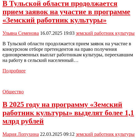
определены
В Тульской области продолжается
участники
прием заявок на участие в программе
программы
«Земский
«Земский работник культуры»
работник
культуры»
Ульяна Семенова
16.07.2025 19:03
земский работник культуры
В Тульской области продолжается прием заявок на участие в
конкурсном отборе претендентов на право получения
единовременных выплат работникам культуры, переехавшим
на работу в сельский населенный…
В
Подробнее
Тульской
области
продолжается
Общество
прием
заявок
В 2025 году на программу «Земский
на
участие
работник культуры» выделят более 1,1
в
млрд рублей
программе
«Земский
работник
Мария Лопухина
22.03.2025 09:12
земский работник культуры
культуры»