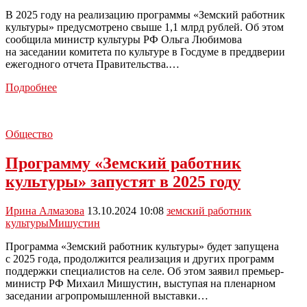
В 2025 году на реализацию программы «Земский работник
культуры» предусмотрено свыше 1,1 млрд рублей. Об этом
сообщила министр культуры РФ Ольга Любимова
на заседании комитета по культуре в Госдуме в преддверии
ежегодного отчета Правительства.…
В
Подробнее
2025
году
на
Общество
программу
«Земский
Программу «Земский работник
работник
культуры»
культуры» запустят в 2025 году
выделят
более
1,1
Ирина Алмазова
13.10.2024 10:08
земский работник
млрд
культуры
Мишустин
рублей
Программа «Земский работник культуры» будет запущена
с 2025 года, продолжится реализация и других программ
поддержки специалистов на селе. Об этом заявил премьер-
министр РФ Михаил Мишустин, выступая на пленарном
заседании агропромышленной выставки…