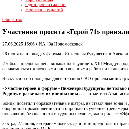
Один день из жизни
Новости компаний
Общество
Участники проекта «Герой 71» приняли
27.06.2025 16:06 • ИА "За Новомосковск"
26 июня на площадку форума «Инженеры будущего» в Алексинс
Им была предоставлена возможность увидеть XIII Междунаро
ознакомиться с ключевыми направлениями работы и включитьс
Экскурсию по площадке для ветеранов СВО провела министр м
«
Участие героев в форуме «Инженеры будущего» не только
Родину, и развиваем их инициативы
», — отметила Анастасия
Бойцы посетили образовательные шатры, выставочные зоны и
оборонной промышленности и опробовать учебные тренажеры н
повышения безопасности воздушных судов», мастер-класс «Эф
Завтра, 27 июня, ветеранам боевых действий предстоит отпра
машиностроения и ОПК.