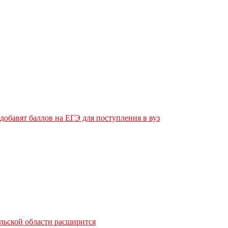
обавят баллов на ЕГЭ для поступления в вуз
льской области расширится