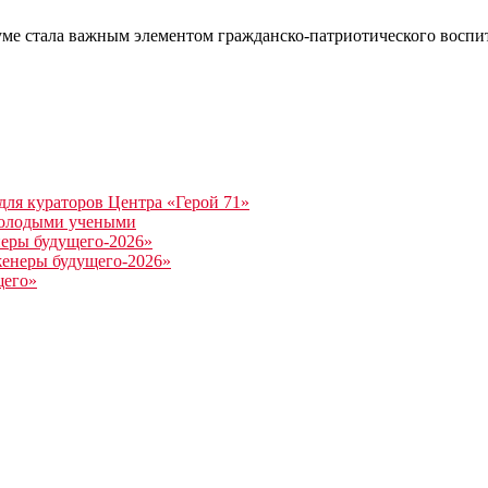
уме стала важным элементом гражданско-патриотического воспи
ля кураторов Центра «Герой 71»
молодыми учеными
еры будущего-2026»
женеры будущего-2026»
щего»