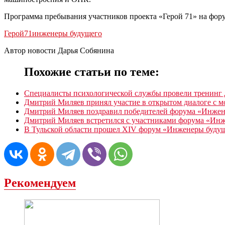
Программа пребывания участников проекта «Герой 71» на фор
Герой71
инженеры будущего
Автор новости Дарья Собянина
Похожие статьи по теме:
Специалисты психологической службы провели тренинг д
Дмитрий Миляев принял участие в открытом диалоге с 
Дмитрий Миляев поздравил победителей форума «Инжен
Дмитрий Миляев встретился с участниками форума «Ин
В Тульской области прошел XIV форум «Инженеры буду
Рекомендуем