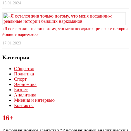
15.01.2024
«Я остался жив только потому, что меня посадили»: реальные истории
бывших наркоманов
17.01.2023
Категории
Общество
Политика
Спорт
Экономика
Бизнес
Аналитика
Мнения и интервью
Контакты
Читайте последние новости дня в Тульской области на сайте
16+
“ЗаНовомосковск”
Информационное агентство "Информационно-аналитический