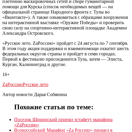
плетению маскировочных сетей и сборе гуманитарной
помощи для Курска (список необходимых вещей — на
официальной странице Народного фронта г. Тулы во
«Вконтакте»). А также ознакомиться с образцами вооружения
на интерактивной выставке «Оружие Победы» и проверить
свою силу на спортивно-интерактивной площадке Академии
Александра Островского.
«Русское лето. ZаРоссию» пройдет с 24 августа по 7 сентября.
В этом году акция поддержки и взаимопомощи охватит шесть
федеральных округов страны и пройдет в семи городах.
Первой к фестивалю присоединится Тула, затем — Элиста,
Курган, Калининград и другие.
16+
ZaРоссию
Русское лето
Автор новости Дарья Собянина
Похожие статьи по теме:
Поселок Ширинский принял эстафету марафона
«ZaРоссию»
Всероссийский Марафон «Za Россию» прошел в