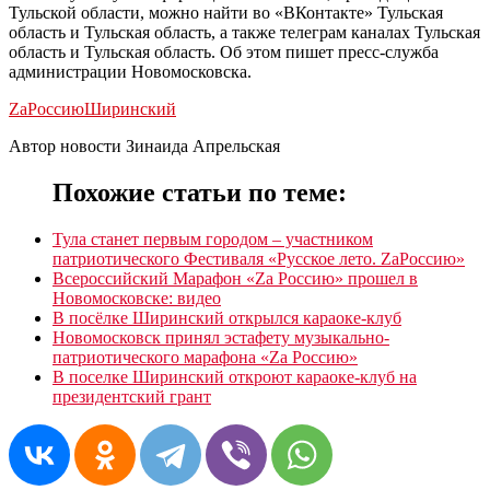
Тульской области, можно найти во «ВКонтакте» Тульская
область и Тульская область, а также телеграм каналах Тульская
область и Тульская область. Об этом пишет пресс-служба
администрации Новомосковска.
ZaРоссию
Ширинский
Автор новости Зинаида Апрельская
Похожие статьи по теме:
Тула станет первым городом – участником
патриотического Фестиваля «Русское лето. ZаРоссию»
Всероссийский Марафон «Za Россию» прошел в
Новомосковске: видео
В посёлке Ширинский открылся караоке-клуб
Новомосковск принял эстафету музыкально-
патриотического марафона «Za Россию»
В поселке Ширинский откроют караоке-клуб на
президентский грант