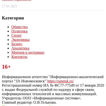
17.01.2023
Категории
Общество
Политика
Спорт
Экономика
Бизнес
Аналитика
Мнения и интервью
Контакты
Читайте последние новости дня в Тульской области на сайте
16+
“ЗаНовомосковск”
Информационное агентство "Информационно-аналитический
портал "ЗА Новомосковск"
https://zanmsk.ru/
Регистрационный номер ИА № ФС77-77549 от 17 января 2020
г, выдан Федеральной службой по надзору в сфере связи,
информационных технологий и массовых коммуникаций.
Учредитель: ООО «Информационные системы».
Главный редактор: О.В.Тельнова.