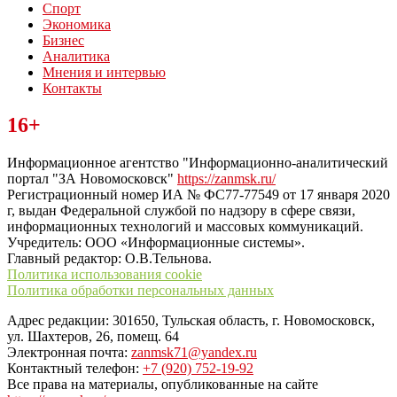
Спорт
Экономика
Бизнес
Аналитика
Мнения и интервью
Контакты
Читайте последние новости дня в Тульской области на сайте
16+
“ЗаНовомосковск”
Информационное агентство "Информационно-аналитический
портал "ЗА Новомосковск"
https://zanmsk.ru/
Регистрационный номер ИА № ФС77-77549 от 17 января 2020
г, выдан Федеральной службой по надзору в сфере связи,
информационных технологий и массовых коммуникаций.
Учредитель: ООО «Информационные системы».
Главный редактор: О.В.Тельнова.
Политика использования cookie
Политика обработки персональных данных
Адрес редакции: 301650, Тульская область, г. Новомосковск,
ул. Шахтеров, 26, помещ. 64
Электронная почта:
zanmsk71@yandex.ru
Контактный телефон:
+7 (920) 752-19-92
Все права на материалы, опубликованные на сайте