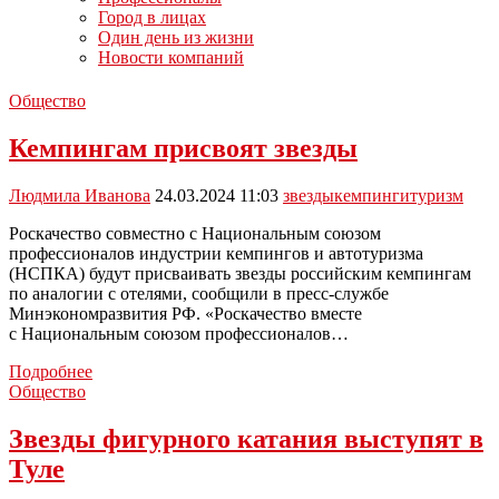
Город в лицах
Один день из жизни
Новости компаний
Общество
Кемпингам присвоят звезды
Людмила Иванова
24.03.2024 11:03
звезды
кемпинги
туризм
Роскачество совместно с Национальным союзом
профессионалов индустрии кемпингов и автотуризма
(НСПКА) будут присваивать звезды российским кемпингам
по аналогии с отелями, сообщили в пресс-службе
Минэкономразвития РФ. «Роскачество вместе
с Национальным союзом профессионалов…
Кемпингам
Подробнее
присвоят
Общество
звезды
Звезды фигурного катания выступят в
Туле