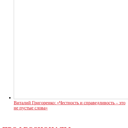
Виталий Григоренко: «Честность и справедливость – это
не пустые слова»