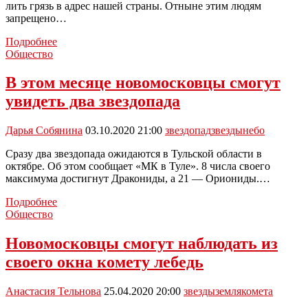
лить грязь в адрес нашей страны. Отныне этим людям
запрещено…
Полный
Подробнее
список
Общество
украинских
звезд,
В этом месяце новомосковцы смогут
которым
увидеть два звездопада
запретили
въезд
в
Дарья Собянина
03.10.2020 21:00
звездопад
звезды
небо
Россию
в
Сразу два звездопада ожидаются в Тульской области в
ближайшие
октябре. Об этом сообщает «МК в Туле». 8 числа своего
50
максимума достигнут Дракониды, а 21 — Ориониды.…
лет
В
Подробнее
этом
Общество
месяце
новомосковцы
Новомосковцы смогут наблюдать из
смогут
своего окна комету лебедь
увидеть
два
звездопада
Анастасия Тельнова
25.04.2020 20:00
звезды
земля
комета