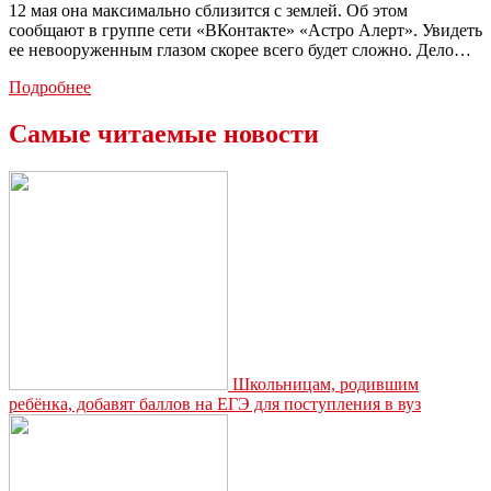
12 мая она максимально сблизится с землей. Об этом
сообщают в группе сети «ВКонтакте» «Астро Алерт». Увидеть
ее невооруженным глазом скорее всего будет сложно. Дело…
Новомосковцы
Подробнее
смогут
наблюдать
Самые читаемые новости
из
своего
окна
комету
лебедь
Школьницам, родившим
ребёнка, добавят баллов на ЕГЭ для поступления в вуз