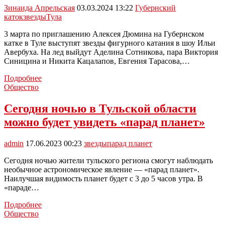
Зинаида Апрельская
03.03.2024 13:22
Губернский
каток
звезды
Тула
3 марта по приглашению Алексея Дюмина на Губернском
катке в Туле выступят звезды фигурного катания в шоу Ильи
Авербуха. На лед выйдут Аделина Сотникова, пара Виктория
Синицина и Никита Кацалапов, Евгения Тарасова,…
Звезды
Подробнее
фигурного
Общество
катания
выступят
Сегодня ночью в Тульской области
в
можно будет увидеть «парад планет»
Туле
admin
17.06.2023 00:23
звезды
парад планет
Сегодня ночью жители тульского региона смогут наблюдать
необычное астрономическое явление — «парад планет».
Наилучшая видимость планет будет с 3 до 5 часов утра. В
«параде…
Сегодня
Подробнее
ночью
Общество
в