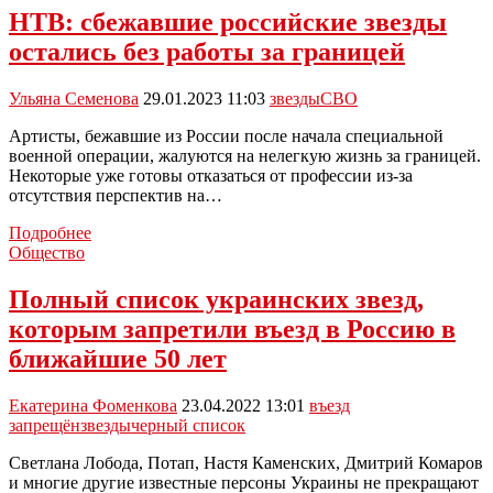
Тульской
НТВ: сбежавшие российские звезды
области
остались без работы за границей
можно
будет
увидеть
Ульяна Семенова
29.01.2023 11:03
звезды
СВО
«парад
планет»
Артисты, бежавшие из России после начала специальной
военной операции, жалуются на нелегкую жизнь за границей.
Некоторые уже готовы отказаться от профессии из-за
отсутствия перспектив на…
НТВ:
Подробнее
сбежавшие
Общество
российские
звезды
Полный список украинских звезд,
остались
которым запретили въезд в Россию в
без
работы
ближайшие 50 лет
за
границей
Екатерина Фоменкова
23.04.2022 13:01
въезд
запрещён
звезды
черный список
Светлана Лобода, Потап, Настя Каменских, Дмитрий Комаров
и многие другие известные персоны Украины не прекращают