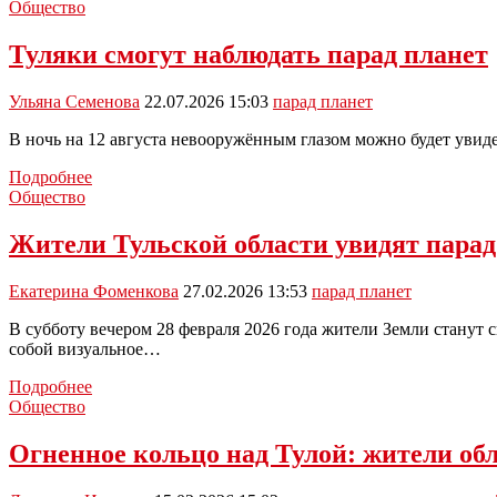
Общество
Туляки смогут наблюдать парад планет
Ульяна Семенова
22.07.2026 15:03
парад планет
В ночь на 12 августа невооружённым глазом можно будет увид
Туляки
Подробнее
смогут
Общество
наблюдать
парад
Жители Тульской области увидят парад
планет
Екатерина Фоменкова
27.02.2026 13:53
парад планет
В субботу вечером 28 февраля 2026 года жители Земли станут 
собой визуальное…
Жители
Подробнее
Тульской
Общество
области
увидят
Огненное кольцо над Тулой: жители обл
парад
планет