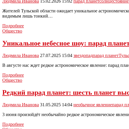
Людмила Иванова
15.02.2026 15:02
парад планет
солнцестояние
28
февраля
Жителей Тульской области ожидает уникальное астрономическо
видимым лишь тонкий…
Огненное
Подробнее
кольцо
Общество
над
Тулой:
Уникальное небесное шоу: парад планет
жители
области
Людмила Иванова
27.07.2025 15:04
звездопад
парад планет
Туль
увидят
редкое
В августе нас ждет редкое астрономическое явление: парад пл
затмение
Уникальное
Подробнее
небесное
Общество
шоу:
парад
Редкий парад планет: шесть планет выс
планет
и
Людмила Иванова
31.05.2025 14:04
необычное явление
парад п
звездопад
Персеиды
3 июня произойдёт необычайно редкое астрономическое явлен
в
августе
Редкий
Подробнее