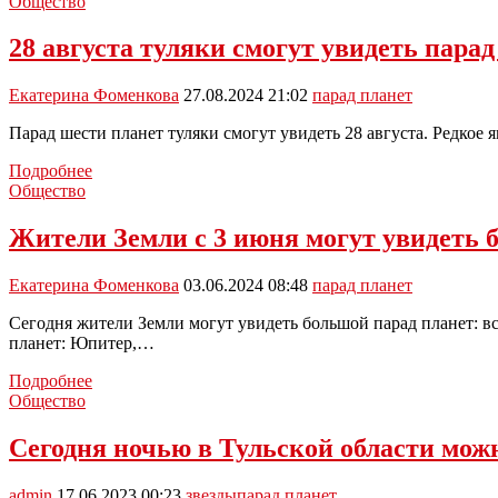
парад
Общество
планет:
шесть
28 августа туляки смогут увидеть пара
планет
выстроятся
Екатерина Фоменкова
27.08.2024 21:02
парад планет
в
один
Парад шести планет туляки смогут увидеть 28 августа. Редкое
ряд
3
28
Подробнее
июня
августа
Общество
туляки
смогут
Жители Земли с 3 июня могут увидеть 
увидеть
парад
Екатерина Фоменкова
03.06.2024 08:48
парад планет
шести
планет
Сегодня жители Земли могут увидеть большой парад планет: в
планет: Юпитер,…
Жители
Подробнее
Земли
Общество
с
3
Сегодня ночью в Тульской области можн
июня
могут
admin
17.06.2023 00:23
звезды
парад планет