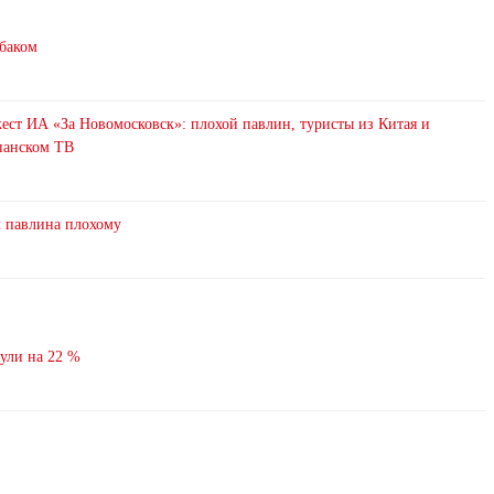
абаком
ст ИА «За Новомосковск»: плохой павлин, туристы из Китая и
анском ТВ
л павлина плохому
нули на 22 %