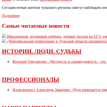
увидеть
большой
Сегодня ночью жители тульского региона смогут наблюдать не
парад
планет
Сегодня
Подробнее
ночью
в
Самые читаемые новости
Тульской
области
Школьницам, родившим ребёнка, добавят баллов на ЕГЭ для
можно
«Чернобыльская территория» в Тульской области расширитс
будет
увидеть
«парад
ИСТОРИИ. ЛЮДИ. СУДЬБЫ
планет»
Виталий Григоренко: «Честность и справедливость – это
ПРОФЕССИОНАЛЫ
Иллюзионист Александр Заварзин: «Чудо начинается там,