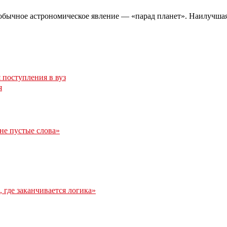
обычное астрономическое явление — «парад планет». Наилучшая в
 поступления в вуз
я
 не пустые слова»
 где заканчивается логика»