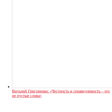
Виталий Григоренко: «Честность и справедливость – это
не пустые слова»