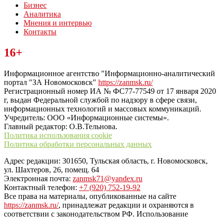
Бизнес
Аналитика
Мнения и интервью
Контакты
Читайте последние новости дня в Тульской области на сайте
16+
“ЗаНовомосковск”
Информационное агентство "Информационно-аналитический
портал "ЗА Новомосковск"
https://zanmsk.ru/
Регистрационный номер ИА № ФС77-77549 от 17 января 2020
г, выдан Федеральной службой по надзору в сфере связи,
информационных технологий и массовых коммуникаций.
Учредитель: ООО «Информационные системы».
Главный редактор: О.В.Тельнова.
Политика использования cookie
Политика обработки персональных данных
Адрес редакции: 301650, Тульская область, г. Новомосковск,
ул. Шахтеров, 26, помещ. 64
Электронная почта:
zanmsk71@yandex.ru
Контактный телефон:
+7 (920) 752-19-92
Все права на материалы, опубликованные на сайте
https://zanmsk.ru/
, принадлежат редакции и охраняются в
соответствии с законодательством РФ. Использование