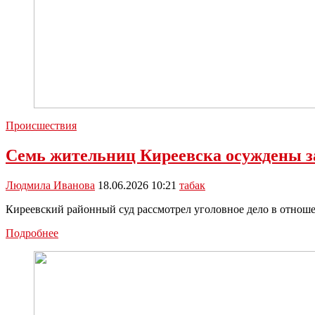
Происшествия
Семь жительниц Киреевска осуждены за
Людмила Иванова
18.06.2026 10:21
табак
Киреевский районный суд рассмотрел уголовное дело в отноше
Семь
Подробнее
жительниц
Киреевска
осуждены
за
незаконный
оборот