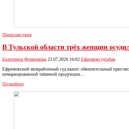
Происшествия
В Тульской области трёх женщин осуди
Екатерина Фоменкова
23.07.2026 16:02
Ефремов
суд
табак
Ефремовский межрайонный суд вынес обвинительный приговор
немаркированной табачной продукции…
В
Подробнее
Тульской
области
трёх
женщин
осудили
за
торговлю
нелегальным