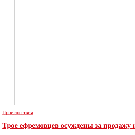
табаком
Происшествия
Трое ефремовцев осуждены за продажу н