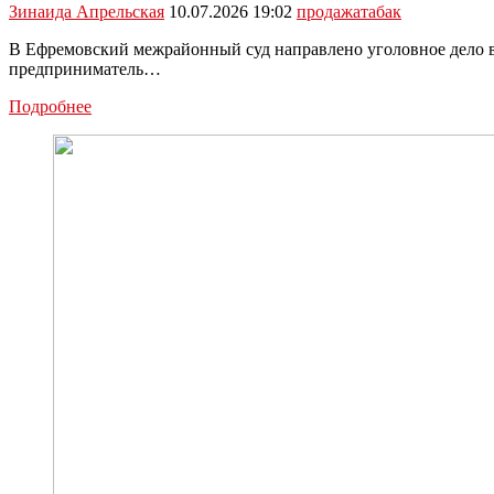
Зинаида Апрельская
10.07.2026 19:02
продажа
табак
В Ефремовский межрайонный суд направлено уголовное дело в 
предприниматель…
Трое
Подробнее
ефремовцев
осуждены
за
продажу
нелегальных
сигарет
на
1,1
млн
рублей