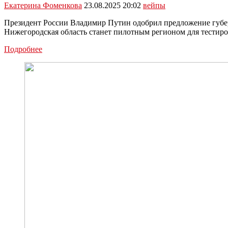
Екатерина Фоменкова
23.08.2025 20:02
вейпы
Президент России Владимир Путин одобрил предложение губер
Нижегородская область станет пилотным регионом для тести
Путин
Подробнее
поддержал
идею
наделения
регионов
полномочиями
по
полному
запрету
вейпов