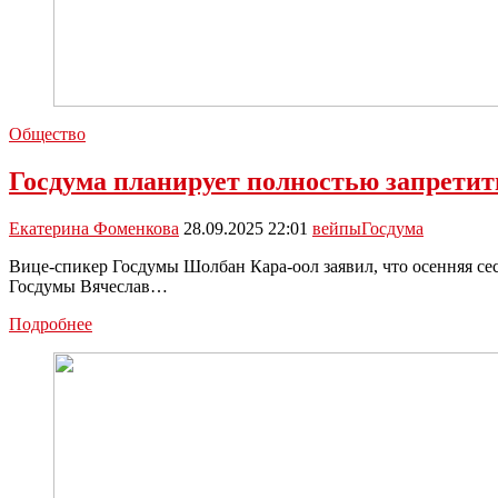
Общество
Госдума планирует полностью запретит
Екатерина Фоменкова
28.09.2025 22:01
вейпы
Госдума
Вице-спикер Госдумы Шолбан Кара-оол заявил, что осенняя сес
Госдумы Вячеслав…
Госдума
Подробнее
планирует
полностью
запретить
вейпы
в
России