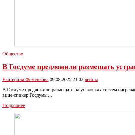
Общество
В Госдуме предложили размещать устр
Екатерина Фоменкова
09.08.2025 21:02
вейпы
В Госдуме предложили размещать на упаковках систем нагрева
вице-спикер Госдумы…
В
Подробнее
Госдуме
предложили
размещать
устрашающие
изображения