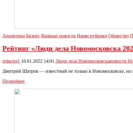
Аналитика
Бизнес
Важные новости
Наши рубрики
Общество
П
Рейтинг «Люди дела Новомосковска 202
redactor1
16.01.2022 14:01
Люди дела Новомосковска
новости Н
Дмитрий Шатров — известный не только в Новомосковске, но и
Рейтинг
Подробнее
«Люди
дела
Новомосковска
2021»:
Дмитрий
Шатров
—
24-
е