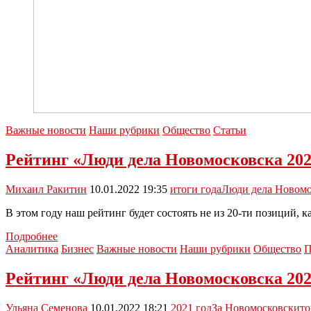
Важные новости
Наши рубрики
Общество
Статьи
Рейтинг «Люди дела Новомосковска 202
Михаил Ракитин
10.01.2022 19:35
итоги года
Люди дела Новомо
В этом году наш рейтинг будет состоять не из 20-ти позиций, 
Рейтинг
Подробнее
«Люди
Аналитика
Бизнес
Важные новости
Наши рубрики
Общество
П
дела
Новомосковска
Рейтинг «Люди дела Новомосковска 20
2021»:
Сергей
Ульяна Семенова
10.01.2022 18:21
2021 год
За Новомосковск
ито
Журавлёв