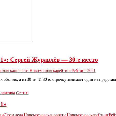
1»: Сергей Журавлёв — 30-е место
сковска
новости Новомосковска
рейтинг
Рейтинг 2021
как обычно, а из 30-ти. И 30-ю строчку занимает один из предст
олитика
Статьи
21»
ги
Люди дела Новомосковска
новости Новомосковска
рейтинг
Рей