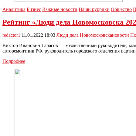
Аналитика
Бизнес
Важные новости
Наши рубрики
Общество
П
Рейтинг «Люди дела Новомосковска 202
redactor1
11.01.2022 18:03
Люди дела Новомосковска
новости Н
Виктор Иванович Тарасов — хозяйственный руководитель, ком
авторемонтник РФ, руководитель городского отделения парт
Рейтинг
Подробнее
«Люди
дела
Новомосковска
2021»:
Виктор
Тарасов
—
29-
е
место