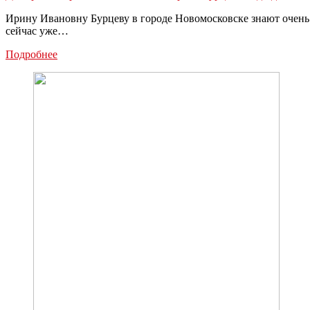
Ирину Ивановну Бурцеву в городе Новомосковске знают очень 
сейчас уже…
Рейтинг
Подробнее
«Люди
дела
Новомосковска
2021»:
Ирина
Бурцева
—
28-
е
место