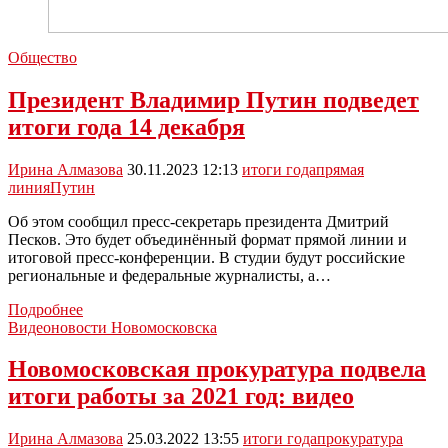
Общество
Президент Владимир Путин подведет
итоги года 14 декабря
Ирина Алмазова
30.11.2023 12:13
итоги года
прямая
линия
Путин
Об этом сообщил пресс-секретарь президента Дмитрий
Песков. Это будет объединённый формат прямой линии и
итоговой пресс-конференции. В студии будут российские
региональные и федеральные журналисты, а…
Президент
Подробнее
Владимир
Видеоновости Новомосковска
Путин
подведет
Новомосковская прокуратура подвела
итоги
итоги работы за 2021 год: видео
года
14
декабря
Ирина Алмазова
25.03.2022 13:55
итоги года
прокуратура