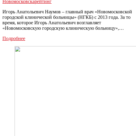
Новомосковска
рейтинг
место
Игорь Анатольевич Наумов – главный врач «Новомосковской
городской клинической больницы» (НГКБ) с 2013 года. За то
время, которое Игорь Анатольевич возглавляет
«Новомосковскую городскую клиническую больницу»,…
Рейтинг
Подробнее
«Люди
дела
Новомосковска
2021»:
Игорь
Наумов
—
18-
е
место