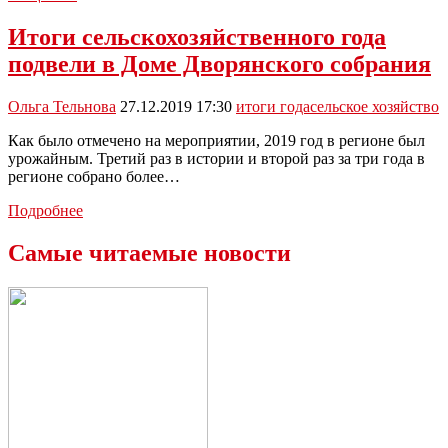
разбогатевшие
за
Итоги сельскохозяйственного года
год
подвели в Доме Дворянского собрания
российские
миллиардеры
Ольга Тельнова
27.12.2019 17:30
итоги года
сельское хозяйство
Как было отмечено на мероприятии, 2019 год в регионе был
урожайным. Третий раз в истории и второй раз за три года в
регионе собрано более…
Итоги
Подробнее
сельскохозяйственного
года
Самые читаемые новости
подвели
в
Доме
Дворянского
собрания