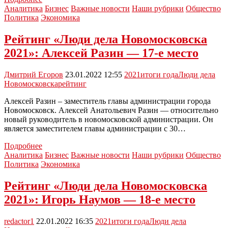
Роспотребнадзор
Аналитика
Бизнес
Важные новости
Наши рубрики
Общество
подвел
Политика
Экономика
итоги
работы
Рейтинг «Люди дела Новомосковска
за
2021»: Алексей Разин — 17-е место
2021
год:
видео
Дмитрий Егоров
23.01.2022 12:55
2021
итоги года
Люди дела
Новомосковска
рейтинг
Алексей Разин – заместитель главы администрации города
Новомосковск. Алексей Анатольевич Разин — относительно
новый руководитель в новомосковской администрации. Он
является заместителем главы администрации с 30…
Рейтинг
Подробнее
«Люди
Аналитика
Бизнес
Важные новости
Наши рубрики
Общество
дела
Политика
Экономика
Новомосковска
2021»:
Рейтинг «Люди дела Новомосковска
Алексей
2021»: Игорь Наумов — 18-е место
Разин
—
17-
redactor1
22.01.2022 16:35
2021
итоги года
Люди дела
е