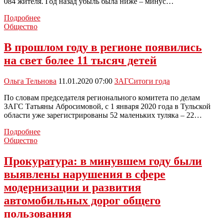
084 жителя. Год назад убыль была ниже – минус…
За
Подробнее
12
Общество
месяцев
2019
В прошлом году в регионе появились
года
на свет более 11 тысяч детей
в
регионе
родилось
Ольга Тельнова
11.01.2020 07:00
ЗАГС
итоги года
11
328,
По словам председателя регионального комитета по делам
а
ЗАГС Татьяны Абросимовой, с 1 января 2020 года в Тульской
умерло
области уже зарегистрированы 52 маленьких туляка – 22…
23
В
412
Подробнее
прошлом
человек
Общество
году
в
Прокуратура: в минувшем году были
регионе
выявлены нарушения в сфере
появились
на
модернизации и развития
свет
автомобильных дорог общего
более
11
пользования