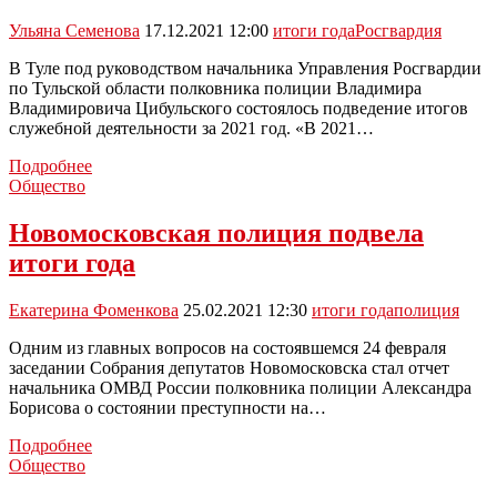
Журавлёв
—
Ульяна Семенова
17.12.2021 12:00
итоги года
Росгвардия
30-
е
В Туле под руководством начальника Управления Росгвардии
место
по Тульской области полковника полиции Владимира
Владимировича Цибульского состоялось подведение итогов
служебной деятельности за 2021 год. «В 2021…
Тульские
Подробнее
росгвардейцы
Общество
подвели
итоги
Новомосковская полиция подвела
работы
итоги года
за
год
Екатерина Фоменкова
25.02.2021 12:30
итоги года
полиция
Одним из главных вопросов на состоявшемся 24 февраля
заседании Собрания депутатов Новомосковска стал отчет
начальника ОМВД России полковника полиции Александра
Борисова о состоянии преступности на…
Новомосковская
Подробнее
полиция
Общество
подвела