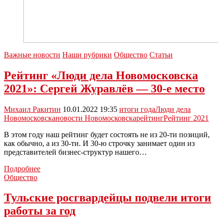
Важные новости
Наши рубрики
Общество
Статьи
Рейтинг «Люди дела Новомосковска
2021»: Сергей Журавлёв — 30-е место
Михаил Ракитин
10.01.2022 19:35
итоги года
Люди дела
Новомосковска
новости Новомосковска
рейтинг
Рейтинг 2021
В этом году наш рейтинг будет состоять не из 20-ти позиций,
как обычно, а из 30-ти. И 30-ю строчку занимает один из
представителей бизнес-структур нашего…
Рейтинг
Подробнее
«Люди
Общество
дела
Новомосковска
Тульские росгвардейцы подвели итоги
2021»:
работы за год
Сергей