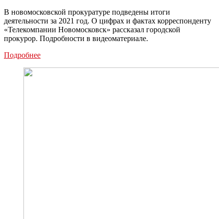
В новомосковской прокуратуре подведены итоги
деятельности за 2021 год. О цифрах и фактах корреспонденту
«Телекомпании Новомосковск» рассказал городской
прокурор. Подробности в видеоматериале.
Новомосковская
Подробнее
прокуратура
подвела
итоги
работы
за
2021
год:
видео