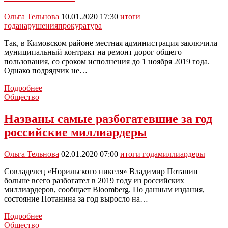
тысяч
детей
Ольга Тельнова
10.01.2020 17:30
итоги
года
нарушения
прокуратура
Так, в Кимовском районе местная администрация заключила
муниципальный контракт на ремонт дорог общего
пользования, со сроком исполнения до 1 ноября 2019 года.
Однако подрядчик не…
Прокуратура:
Подробнее
в
Общество
минувшем
году
Названы самые разбогатевшие за год
были
российские миллиардеры
выявлены
нарушения
в
Ольга Тельнова
02.01.2020 07:00
итоги года
миллиардеры
сфере
модернизации
Совладелец «Норильского никеля» Владимир Потанин
и
больше всего разбогател в 2019 году из российских
развития
миллиардеров, сообщает Bloomberg. По данным издания,
автомобильных
состояние Потанина за год выросло на…
дорог
Названы
общего
Подробнее
самые
пользования
Общество