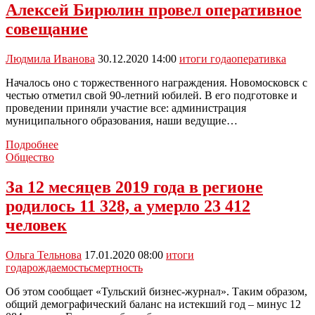
итоги
Алексей Бирюлин провел оперативное
года
совещание
Людмила Иванова
30.12.2020 14:00
итоги года
оперативка
Началось оно с торжественного награждения. Новомосковск с
честью отметил свой 90-летний юбилей. В его подготовке и
проведении приняли участие все: администрация
муниципального образования, наши ведущие…
Алексей
Подробнее
Бирюлин
Общество
провел
оперативное
За 12 месяцев 2019 года в регионе
совещание
родилось 11 328, а умерло 23 412
человек
Ольга Тельнова
17.01.2020 08:00
итоги
года
рождаемость
смертность
Об этом сообщает «Тульский бизнес-журнал». Таким образом,
общий демографический баланс на истекший год – минус 12