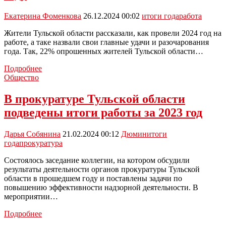
Екатерина Фоменкова
26.12.2024 00:02
итоги года
работа
Жители Тульской области рассказали, как провели 2024 год на
работе, а таке назвали свои главные удачи и разочарования
года. Так, 22% опрошенных жителей Тульской области…
Туляки
Подробнее
рассказали,
Общество
что
их
В прокуратуре Тульской области
больше
подведены итоги работы за 2023 год
всего
обрадовало
и
Дарья Собянина
21.02.2024 00:12
Дюмин
итоги
разочаровало
года
прокуратура
в
2024
Состоялось заседание коллегии, на котором обсудили
году
результаты деятельности органов прокуратуры Тульской
области в прошедшем году и поставлены задачи по
повышению эффективности надзорной деятельности. В
мероприятии…
В
Подробнее
прокуратуре