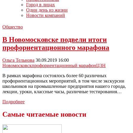
Город в лицах
Один день из жизни
Новости компаний
Общество
В Новомосковске подвели итоги
профориентационного марафона
Ольга Тельнова
30.09.2019 16:00
Новомосковск
профориентационный марафон
ЦЗН
В рамках марафона состоялось более 60 различных
профориентационных мероприятий, в том числе экскурсии
школьников на промышленные предприятия нашего города,
лекции, уроки, классные часы, различные тестирования…
В
Подробнее
Новомосковске
подвели
Самые читаемые новости
итоги
профориентационного
марафона