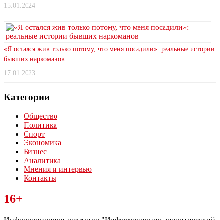
15.01.2024
«Я остался жив только потому, что меня посадили»: реальные истории
бывших наркоманов
17.01.2023
Категории
Общество
Политика
Спорт
Экономика
Бизнес
Аналитика
Мнения и интервью
Контакты
Читайте последние новости дня в Тульской области на сайте
16+
“ЗаНовомосковск”
Информационное агентство "Информационно-аналитический