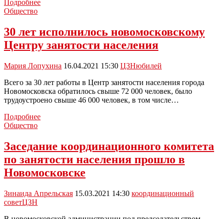
Новомосковский
Подробнее
центр
Общество
занятости
отпраздновал
30 лет исполнилось новомосковскому
30-
Центру занятости населения
летие
службы
Мария Лопухина
16.04.2021 15:30
ЦЗН
юбилей
Всего за 30 лет работы в Центр занятости населения города
Новомосковска обратилось свыше 72 000 человек, было
трудоустроено свыше 46 000 человек, в том числе…
30
Подробнее
лет
Общество
исполнилось
новомосковскому
Заседание координационного комитета
Центру
по занятости населения прошло в
занятости
населения
Новомосковске
Зинаида Апрельская
15.03.2021 14:30
координационный
совет
ЦЗН
В новомосковской администрации под председательством