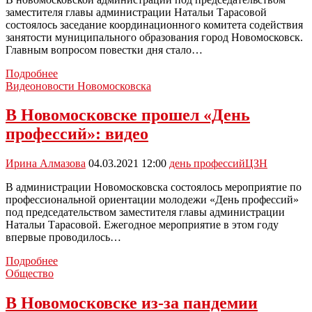
заместителя главы администрации Натальи Тарасовой
состоялось заседание координационного комитета содействия
занятости муниципального образования город Новомосковск.
Главным вопросом повестки дня стало…
Заседание
Подробнее
координационного
Видеоновости Новомосковска
комитета
по
В Новомосковске прошел «День
занятости
профессий»: видео
населения
прошло
в
Ирина Алмазова
04.03.2021 12:00
день профессий
ЦЗН
Новомосковске
В администрации Новомосковска состоялось мероприятие по
профессиональной ориентации молодежи «День профессий»
под председательством заместителя главы администрации
Натальи Тарасовой. Ежегодное мероприятие в этом году
впервые проводилось…
В
Подробнее
Новомосковске
Общество
прошел
«День
В Новомосковске из-за пандемии
профессий»: