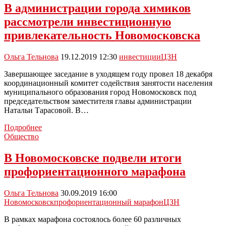
хватает
В администрации города химиков
рабочих
рассмотрели инвестиционную
привлекательность Новомосковска
Ольга Тельнова
19.12.2019 12:30
инвестиции
ЦЗН
Завершающее заседание в уходящем году провел 18 декабря
координационный комитет содействия занятости населения
муниципального образования город Новомосковск под
председательством заместителя главы администрации
Натальи Тарасовой. В…
В
Подробнее
администрации
Общество
города
химиков
В Новомосковске подвели итоги
рассмотрели
профориентационного марафона
инвестиционную
привлекательность
Новомосковска
Ольга Тельнова
30.09.2019 16:00
Новомосковск
профориентационный марафон
ЦЗН
В рамках марафона состоялось более 60 различных