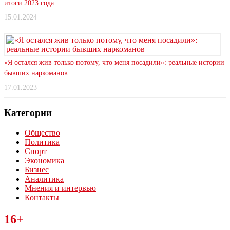
итоги 2023 года
15.01.2024
«Я остался жив только потому, что меня посадили»: реальные истории
бывших наркоманов
17.01.2023
Категории
Общество
Политика
Спорт
Экономика
Бизнес
Аналитика
Мнения и интервью
Контакты
Читайте последние новости дня в Тульской области на сайте
16+
“ЗаНовомосковск”