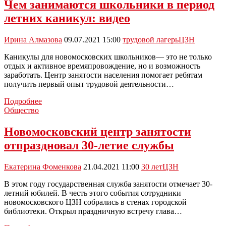
и
Чем занимаются школьники в период
Отдела
летних каникул: видео
социальной
защиты
Новомосковска
Ирина Алмазова
09.07.2021 15:00
трудовой лагерь
ЦЗН
встретились
с
Каникулы для новомосковских школьников— это не только
осуждёнными
отдых и активное времяпровождение, но и возможность
ИК
заработать. Центр занятости населения помогает ребятам
№
получить первый опыт трудовой деятельности…
6
Чем
Подробнее
занимаются
Общество
школьники
в
Новомосковский центр занятости
период
отпраздновал 30-летие службы
летних
каникул:
видео
Екатерина Фоменкова
21.04.2021 11:00
30 лет
ЦЗН
В этом году государственная служба занятости отмечает 30-
летний юбилей. В честь этого события сотрудники
новомосковского ЦЗН собрались в стенах городской
библиотеки. Открыл праздничную встречу глава…