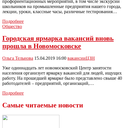
профориентационных мероприятий, в том числе экскурсии
школьников на промышленные предприятия нашего города,
лекции, уроки, классные часы, различные тестирования…
В
Подробнее
Новомосковске
Общество
подвели
итоги
Городская ярмарка вакансий вновь
профориентационного
прошла в Новомосковске
марафона
Ольга Тельнова
15.04.2019 16:00
вакансии
ЦЗН
Уже одиннадцать лет новомосковский Центр занятости
населения организует ярмарку вакансий для людей, ищущих
работу. На прошедшей ярмарке было представлено свыше 40
работодателей – предприятий, организаций,…
Городская
Подробнее
ярмарка
вакансий
Самые читаемые новости
вновь
прошла
в
Новомосковске