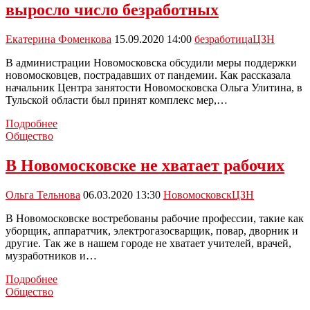
выросло число безработных
видео
Екатерина Фоменкова
15.09.2020 14:00
безработица
ЦЗН
В администрации Новомосковска обсудили меры поддержки
новомосковцев, пострадавших от пандемии. Как рассказала
начальник Центра занятости Новомосковска Ольга Улитина, в
Тульской области был принят комплекс мер,…
В
Подробнее
Новомосковске
Общество
из-
за
В Новомосковске не хватает рабочих
пандемии
выросло
Ольга Тельнова
06.03.2020 13:30
Новомосковск
ЦЗН
число
безработных
В Новомосковске востребованы рабочие профессии, такие как
уборщик, аппаратчик, электрогазосварщик, повар, дворник и
другие. Так же в нашем городе не хватает учителей, врачей,
музработников и…
В
Подробнее
Новомосковске
Общество
не