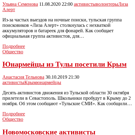
Ульяна Семенова
11.08.2020 22:00
активисты
волонтеры
Лиза
Алерт
Из-за частых выездов на ночные поиски, тульская группа
поисковиков «Лиза Алерт» столкнулась с нехваткой
аккумуляторов и батареек для фонарей. Как сообщает
официальная группа активистов, для…
Волонтерам
Подробнее
«Лизы
Общество
Алерт»
необходимы
Юнармейцы из Тулы посетили Крым
батарейки
и
Анастасия Тельнова
30.10.2019 21:30
аккумуляторы
активисты
Крым
юнармейцы
Десять активистов движения из Тульской области 30 октября
прилетели в Севастополь. Школьники пробудут в Крыму до 2
ноября. Об этом сообщают «Тульские СМИ». Как сообщили…
Юнармейцы
Подробнее
из
Общество
Тулы
посетили
Новомосковские активисты