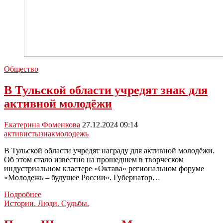
Общество
В Тульской области учредят знак для
активной молодëжи
Екатерина Фоменкова
27.12.2024 09:14
активисты
знак
молодежь
В Тульской области учредят награду для активной молодёжи.
Об этом стало известно на прошедшем в творческом
индустриальном кластере «Октава» региональном форуме
«Молодежь – будущее России». Губернатор…
В
Подробнее
Тульской
Истории. Люди. Судьбы.
области
учредят