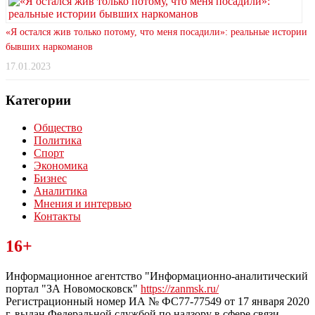
«Я остался жив только потому, что меня посадили»: реальные истории
бывших наркоманов
17.01.2023
Категории
Общество
Политика
Спорт
Экономика
Бизнес
Аналитика
Мнения и интервью
Контакты
Читайте последние новости дня в Тульской области на сайте
16+
“ЗаНовомосковск”
Информационное агентство "Информационно-аналитический
портал "ЗА Новомосковск"
https://zanmsk.ru/
Регистрационный номер ИА № ФС77-77549 от 17 января 2020
г, выдан Федеральной службой по надзору в сфере связи,