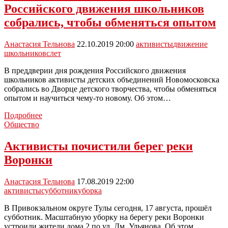
Крым
Российского движения школьников
собрались, чтобы обменяться опытом
Анастасия Тельнова
22.10.2019 20:00
активисты
движение
школьников
слет
В преддверии дня рождения Российского движения
школьников активисты детских объединений Новомосковска
собрались во Дворце детского творчества, чтобы обменяться
опытом и научиться чему-то новому. Об этом…
Новомосковские
Подробнее
активисты
Общество
Российского
движения
Активисты почистили берег реки
школьников
Воронки
собрались,
чтобы
обменяться
Анастасия Тельнова
17.08.2019 22:00
опытом
активисты
субботник
уборка
В Привокзальном округе Тулы сегодня, 17 августа, прошёл
субботник. Масштабную уборку на берегу реки Воронки
устроили жители дома 2 по ул. Дм. Ульянова. Об этом…