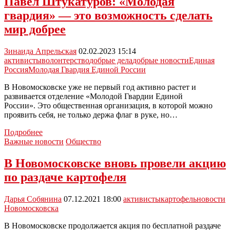
Павел Штукатуров: «Молодая
знак
гвардия» — это возможность сделать
для
активной
мир добрее
молодëжи
Зинаида Апрельская
02.02.2023 15:14
активисты
волонтерство
добрые дела
добрые новости
Единая
Россия
Молодая Гвардия Единой России
В Новомосковске уже не первый год активно растет и
развивается отделение «Молодой Гвардии Единой
России». Это общественная организация, в которой можно
проявить себя, не только держа флаг в руке, но…
Павел
Подробнее
Штукатуров:
Важные новости
Общество
«Молодая
гвардия»
В Новомосковске вновь провели акцию
—
по раздаче картофеля
это
возможность
сделать
Дарья Собянина
07.12.2021 18:00
активисты
картофель
новости
мир
Новомосковска
добрее
В Новомосковске продолжается акция по бесплатной раздаче