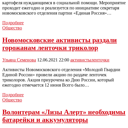
картофеля нуждающимся в социальной помощи. Мероприятие
проходит ежегодно и реализуется по инициативе секретаря
новомосковского отделения партии «Единая Россия»…
В
Подробнее
Новомосковске
Общество
вновь
провели
Новомосковские активисты раздали
акцию
горожанам ленточки триколор
по
раздаче
картофеля
Ульяна Семенова
12.06.2021 22:00
активисты
ленточки
Активисты Новомосковского отделения «Молодой Гвардии
Единой России» провели акцию по раздаче ленточек
триколоров. Акция приурочена ко Дню России, который
ежегодно отмечается 12 июня Всего было…
Новомосковские
Подробнее
активисты
Общество
раздали
горожанам
Волонтерам «Лизы Алерт» необходимы
ленточки
батарейки и аккумуляторы
триколор