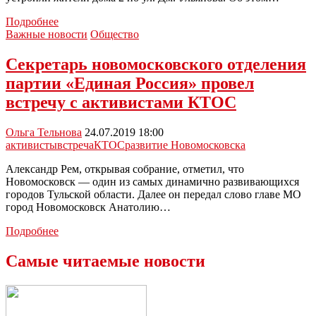
Активисты
Подробнее
почистили
Важные новости
Общество
берег
реки
Секретарь новомосковского отделения
Воронки
партии «Единая Россия» провел
встречу с активистами КТОС
Ольга Тельнова
24.07.2019 18:00
активисты
встреча
КТОС
развитие Новомосковска
Александр Рем, открывая собрание, отметил, что
Новомосковск — один из самых динамично развивающихся
городов Тульской области. Далее он передал слово главе МО
город Новомосковск Анатолию…
Секретарь
Подробнее
новомосковского
отделения
Самые читаемые новости
партии
«Единая
Россия»
провел