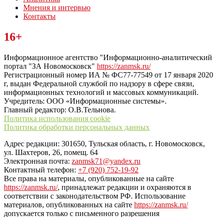
Мнения и интервью
Контакты
Читайте последние новости дня в Тульской области на сайте
16+
“ЗаНовомосковск”
Информационное агентство "Информационно-аналитический
портал "ЗА Новомосковск"
https://zanmsk.ru/
Регистрационный номер ИА № ФС77-77549 от 17 января 2020
г, выдан Федеральной службой по надзору в сфере связи,
информационных технологий и массовых коммуникаций.
Учредитель: ООО «Информационные системы».
Главный редактор: О.В.Тельнова.
Политика использования cookie
Политика обработки персональных данных
Адрес редакции: 301650, Тульская область, г. Новомосковск,
ул. Шахтеров, 26, помещ. 64
Электронная почта:
zanmsk71@yandex.ru
Контактный телефон:
+7 (920) 752-19-92
Все права на материалы, опубликованные на сайте
https://zanmsk.ru/
, принадлежат редакции и охраняются в
соответствии с законодательством РФ. Использование
материалов, опубликованных на сайте
https://zanmsk.ru/
допускается только с письменного разрешения