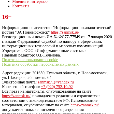
Мнения и интервью
Контакты
Читайте последние новости дня в Тульской области на сайте
16+
“ЗаНовомосковск”
Информационное агентство "Информационно-аналитический
портал "ЗА Новомосковск"
https://zanmsk.ru/
Регистрационный номер ИА № ФС77-77549 от 17 января 2020
г, выдан Федеральной службой по надзору в сфере связи,
информационных технологий и массовых коммуникаций.
Учредитель: ООО «Информационные системы».
Главный редактор: О.В.Тельнова.
Политика использования cookie
Политика обработки персональных данных
Адрес редакции: 301650, Тульская область, г. Новомосковск,
ул. Шахтеров, 26, помещ. 64
Электронная почта:
zanmsk71@yandex.ru
Контактный телефон:
+7 (920) 752-19-92
Все права на материалы, опубликованные на сайте
https://zanmsk.ru/
, принадлежат редакции и охраняются в
соответствии с законодательством РФ. Использование
материалов, опубликованных на сайте
https://zanmsk.ru/
допускается только с письменного разрешения