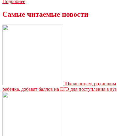
Сторублевая
Подробнее
купюра
в
Самые читаемые новости
новом
дизайне
появится
в
обороте
уже
в
следующем
году
Школьницам, родившим
ребёнка, добавят баллов на ЕГЭ для поступления в вуз