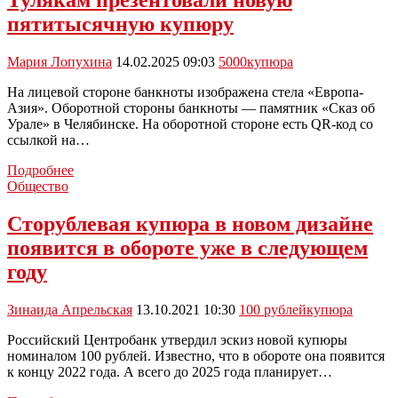
Тулякам презентовали новую
земли!»:
пятитысячную купюру
экстренное
предупреждение
из-
Мария Лопухина
14.02.2025 09:03
5000
купюра
за
ЧП
На лицевой стороне банкноты изображена стела «Европа-
в
Азия». Оборотной стороны банкноты — памятник «Сказ об
Красногорске
Урале» в Челябинске. На оборотной стороне есть QR-код со
ссылкой на…
Тулякам
Подробнее
презентовали
Общество
новую
пятитысячную
Сторублевая купюра в новом дизайне
купюру
появится в обороте уже в следующем
году
Зинаида Апрельская
13.10.2021 10:30
100 рублей
купюра
Российский Центробанк утвердил эскиз новой купюры
номиналом 100 рублей. Известно, что в обороте она появится
к концу 2022 года. А всего до 2025 года планирует…