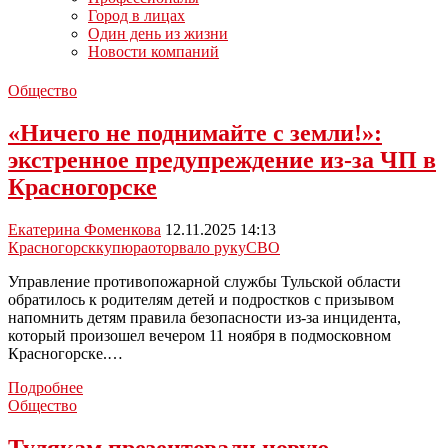
Город в лицах
Один день из жизни
Новости компаний
Общество
«Ничего не поднимайте с земли!»:
экстренное предупреждение из-за ЧП в
Красногорске
Екатерина Фоменкова
12.11.2025 14:13
Красногорск
купюра
оторвало руку
СВО
Управление противопожарной службы Тульской области
обратилось к родителям детей и подростков с призывом
напомнить детям правила безопасности из-за инцидента,
который произошел вечером 11 ноября в подмосковном
Красногорске.…
«Ничего
Подробнее
не
Общество
поднимайте
с