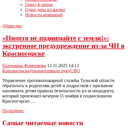
Город в лицах
Один день из жизни
Новости компаний
Общество
«Ничего не поднимайте с земли!»:
экстренное предупреждение из-за ЧП в
Красногорске
Екатерина Фоменкова
12.11.2025 14:13
Красногорск
купюра
оторвало руку
СВО
Управление противопожарной службы Тульской области
обратилось к родителям детей и подростков с призывом
напомнить детям правила безопасности из-за инцидента,
который произошел вечером 11 ноября в подмосковном
Красногорске.…
«Ничего
Подробнее
не
поднимайте
Самые читаемые новости
с