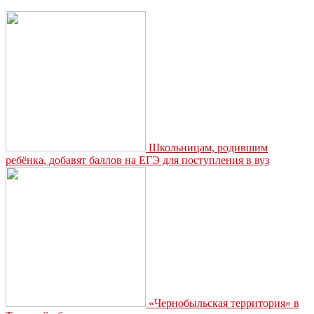
земли!»:
экстренное
предупреждение
из-
за
ЧП
в
Красногорске
Школьницам, родившим
ребёнка, добавят баллов на ЕГЭ для поступления в вуз
«Чернобыльская территория» в