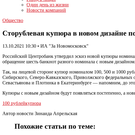
Один день из жизни
Новости компаний
Общество
Сторублевая купюра в новом дизайне по
13.10.2021 10:30 • ИА "За Новомосковск"
Российский Центробанк утвердил эскиз новой купюры номиналом
обращение шесть банкнот разного номинала с новым дизайном
Так, на лицевой стороне купюр номиналом 100, 500 и 1000 ру
Сибирского, Северо-Кавказского, Приволжского федеральных ок
Севастьянова и Плотинка в Екатеринбурге — напомним, до это
Купюры с новым дизайном будут появляться постепенно, а нов
100 рублей
купюра
Автор новости Зинаида Апрельская
Похожие статьи по теме: