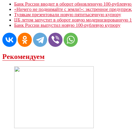
Банк России вводит в оборот обновленную 100-рублеву
«Ничего не поднимайте с земли!»: экстренное предупреж
Тулякам презентовали новую пятитысячную купюру
ЦБ летом запустит в оборот новую модернизированную 
Банк России выпустил новую 100-рублевую купюру
Рекомендуем