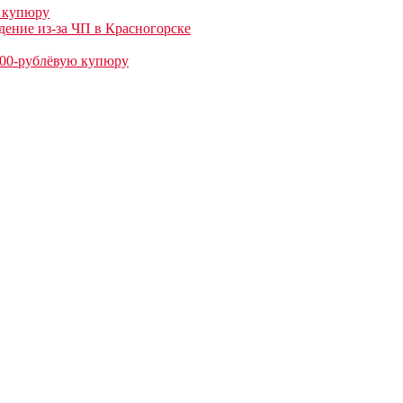
ю купюру
дение из-за ЧП в Красногорске
100-рублëвую купюру