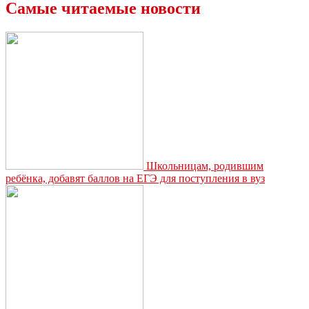
из
Самые читаемые новости
Кимовска:
музыка,
творчество
и
любовь
в
каждом
поколении
Школьницам, родившим
ребёнка, добавят баллов на ЕГЭ для поступления в вуз