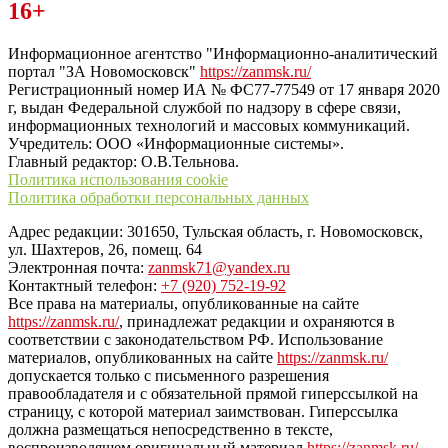
Читайте последние новости дня в Тульской области на сайте
16+
“ЗаНовомосковск”
Информационное агентство "Информационно-аналитический
портал "ЗА Новомосковск"
https://zanmsk.ru/
Регистрационный номер ИА № ФС77-77549 от 17 января 2020
г, выдан Федеральной службой по надзору в сфере связи,
информационных технологий и массовых коммуникаций.
Учредитель: ООО «Информационные системы».
Главный редактор: О.В.Тельнова.
Политика использования cookie
Политика обработки персональных данных
Адрес редакции: 301650, Тульская область, г. Новомосковск,
ул. Шахтеров, 26, помещ. 64
Электронная почта:
zanmsk71@yandex.ru
Контактный телефон:
+7 (920) 752-19-92
Все права на материалы, опубликованные на сайте
https://zanmsk.ru/
, принадлежат редакции и охраняются в
соответствии с законодательством РФ. Использование
материалов, опубликованных на сайте
https://zanmsk.ru/
допускается только с письменного разрешения
правообладателя и с обязательной прямой гиперссылкой на
страницу, с которой материал заимствован. Гиперссылка
должна размещаться непосредственно в тексте,
воспроизводящем оригинальный материал
https://zanmsk.ru/
,