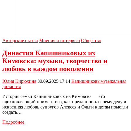
Авторские статьи
Мнения и интервью
Общество
Династия Капишниковых из
Кимовска: музыка, творчество и
любовь в каждом поколении
Юлия Кирюхина
30.09.2025 17:14
Капишниковы
музыкальная
династия
История семьи Капишниковых из Кимовска — это
вдохновляющий пример того, как преданность своему делу и
искренняя любовь супругов Алексея и Ольги к детям помогли
создать…
Династия
Подробнее
Капишниковых