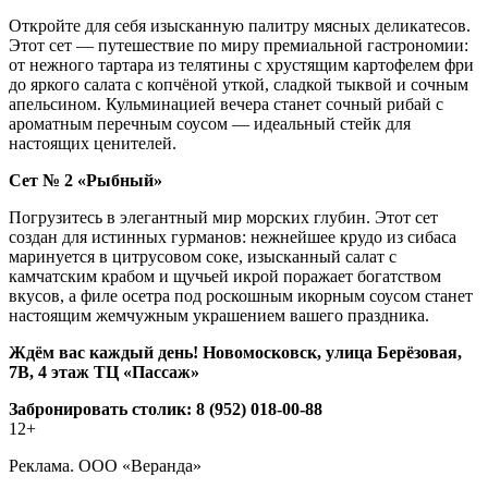
Откройте для себя изысканную палитру мясных деликатесов.
Этот сет — путешествие по миру премиальной гастрономии:
от нежного тартара из телятины с хрустящим картофелем фри
до яркого салата с копчёной уткой, сладкой тыквой и сочным
апельсином. Кульминацией вечера станет сочный рибай с
ароматным перечным соусом — идеальный стейк для
настоящих ценителей.
Сет № 2 «Рыбный»
Погрузитесь в элегантный мир морских глубин. Этот сет
создан для истинных гурманов: нежнейшее крудо из сибаса
маринуется в цитрусовом соке, изысканный салат с
камчатским крабом и щучьей икрой поражает богатством
вкусов, а филе осетра под роскошным икорным соусом станет
настоящим жемчужным украшением вашего праздника.
Ждём вас каждый день! Новомосковск, улица Берёзовая,
7В, 4 этаж ТЦ «Пассаж»
Забронировать столик: 8 (952) 018-00-88
12+
Реклама. ООО «Веранда»