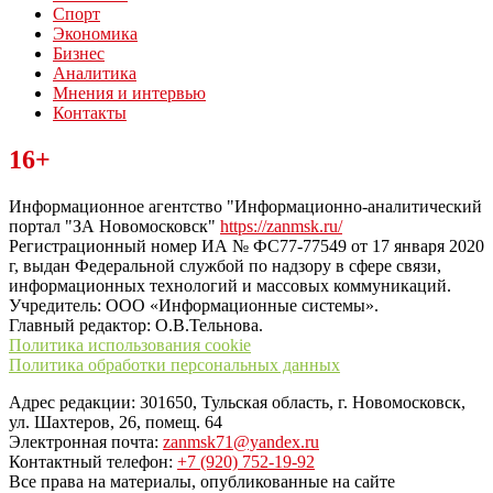
Спорт
Экономика
Бизнес
Аналитика
Мнения и интервью
Контакты
Читайте последние новости дня в Тульской области на сайте
16+
“ЗаНовомосковск”
Информационное агентство "Информационно-аналитический
портал "ЗА Новомосковск"
https://zanmsk.ru/
Регистрационный номер ИА № ФС77-77549 от 17 января 2020
г, выдан Федеральной службой по надзору в сфере связи,
информационных технологий и массовых коммуникаций.
Учредитель: ООО «Информационные системы».
Главный редактор: О.В.Тельнова.
Политика использования cookie
Политика обработки персональных данных
Адрес редакции: 301650, Тульская область, г. Новомосковск,
ул. Шахтеров, 26, помещ. 64
Электронная почта:
zanmsk71@yandex.ru
Контактный телефон:
+7 (920) 752-19-92
Все права на материалы, опубликованные на сайте