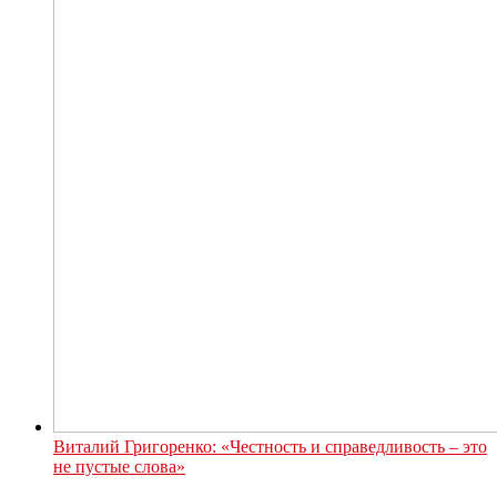
Виталий Григоренко: «Честность и справедливость – это
не пустые слова»